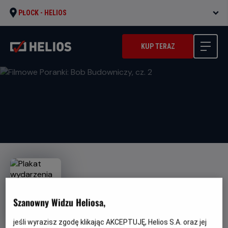
PŁOCK -
HELIOS
KUP TERAZ
Szanowny Widzu Heliosa,
Filmowe Poranki: Bob
Budowniczy, cz. 2
jeśli wyrazisz zgodę klikając AKCEPTUJĘ, Helios S.A. oraz jej