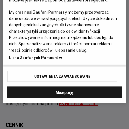
Bob Budowniczy
to animowany serial dla dzieci. Jego
możliwa jest także za pomocą ustawień przeglądarki.
akcja toczy się na placu budowy. Główne postacie serialu
My oraz nasi Zaufani Partnerzy możemy przetwarzać
to Bob Budowniczy oraz jego przyjaciele: koparka,
dane osobowe w następujących celach:
Użycie dokładnych
betoniarka, buldożer, walec i dźwig. Bohaterowie: ludzie i
danych geolokalizacyjnych. Aktywne skanowanie
maszyny – darzą się wzajemnym szacunkiem
charakterystyki urządzenia do celów identyfikacji.
udowadniając, że współpraca i pozytywne podejście
Przechowywanie informacji na urządzeniu lub dostęp do
pozwalają rozwiązać każdy problem.
nich. Spersonalizowane reklamy i treści, pomiar reklam i
treści, opinie odbiorców i ulepszanie usług.
Projekcję Filmowych Poranków poprzedzają konkursy
Lista Zaufanych Partnerów
i zabawy na sali kinowej.
Zapraszamy również na kolejne
Filmowe Poranki w dniu
USTAWIENIA ZAAWANSOWANE
12 lipca o godzinie 10:30
!
Tym razem zaprezentujemy
zestaw filmów
„Świnka Peppa", cz. 3
.
Akceptuję
Więcej aktualności, konkursów i relacji fotograficznych
dostępnych jest na profilu
FB Helios Dla Dzieci
.
CENNIK