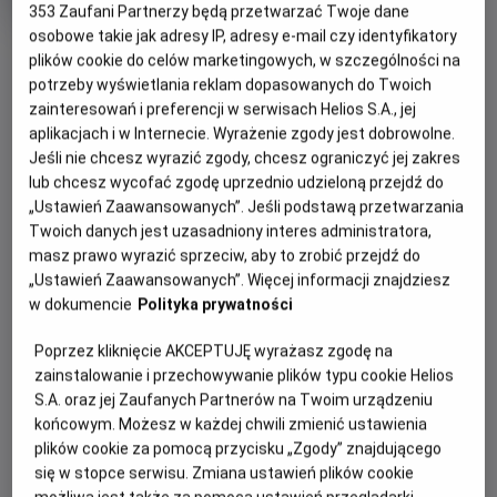
Gatunek
353
Zaufani Partnerzy będą przetwarzać Twoje dane
Animowany
Czas
85 min
osobowe takie jak adresy IP, adresy e-mail czy identyfikatory
OBSERWUJ
trwania
plików cookie do celów marketingowych, w szczególności na
potrzeby wyświetlania reklam dopasowanych do Twoich
OPIS WYDARZENIA
zainteresowań i preferencji w serwisach Helios S.A., jej
aplikacjach i w Internecie. Wyrażenie zgody jest dobrowolne.
Jeśli nie chcesz wyrazić zgody, chcesz ograniczyć jej zakres
Zapraszamy na kolejną porcję filmowych niespodzianek w
lub chcesz wycofać zgodę uprzednio udzieloną przejdź do
nowej odsłonie -
Filmowe Poranki: Bob Budowniczy, cz.
„Ustawień Zaawansowanych”. Jeśli podstawą przetwarzania
2
, w niedzielę
21 czerwca o godzinie 10:30.
Twoich danych jest uzasadniony interes administratora,
masz prawo wyrazić sprzeciw, aby to zrobić przejdź do
Zaprezentujemy zestaw bajek:
„Ustawień Zaawansowanych”. Więcej informacji znajdziesz
Gdzie jest Kicia?
w dokumencie
Polityka prywatności
Kapela Boba
Poprzez kliknięcie AKCEPTUJĘ wyrażasz zgodę na
Szalony ślub
zainstalowanie i przechowywanie plików typu cookie Helios
Skaczący spychacz
S.A. oraz jej Zaufanych Partnerów na Twoim urządzeniu
Żart Spychacza
końcowym. Możesz w każdej chwili zmienić ustawienia
plików cookie za pomocą przycisku „Zgody” znajdującego
Czas trwania pokazów: 55 minut
się w stopce serwisu. Zmiana ustawień plików cookie