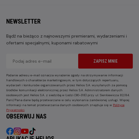
NEWSLETTER
Bądź na bieżąco z najnowszymi premierami, wydarzeniami i
ofertami specjalnymi, kuponami rabatowymi
ZAPISZ MNIE
Podanie adresu e-mail oznacza wyrażenie zgody na otrzymywanie informacji
handlowych o charakterze marketingowym, w tym dotyczących repertuaru,
wydarzeń i konkursów organizowanych przez Helios S.A. wysyłanych za pomocą
środków komunikacji elektronicznej przez Helios S.A. Administratorem danych
osobowych jest Helios S.A. z siedzibą w Łodzi (90-318) przy ul. Sienkiewicza 82/84.
Pani/Pana dane będą przetwarzane w celu wykonania zamówionej usługi. Więcej
informacji na temat przetwarzania danych osobowych znajduje się w
Polityce
Prywatności
.
OBSERWUJ NAS
APLIKACJE HELIOS