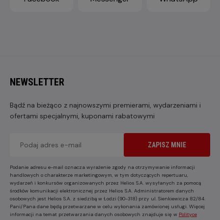
NEWSLETTER
Bądź na bieżąco z najnowszymi premierami, wydarzeniami i
ofertami specjalnymi, kuponami rabatowymi
ZAPISZ MNIE
Podanie adresu e-mail oznacza wyrażenie zgody na otrzymywanie informacji
handlowych o charakterze marketingowym, w tym dotyczących repertuaru,
wydarzeń i konkursów organizowanych przez Helios S.A. wysyłanych za pomocą
środków komunikacji elektronicznej przez Helios S.A. Administratorem danych
osobowych jest Helios S.A. z siedzibą w Łodzi (90-318) przy ul. Sienkiewicza 82/84.
Pani/Pana dane będą przetwarzane w celu wykonania zamówionej usługi. Więcej
informacji na temat przetwarzania danych osobowych znajduje się w
Polityce