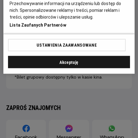
Przechowywanie informacji na urządzeniu lub dostęp do
nich. Spersonalizowane reklamy i treści, pomiar reklam i
treści, opinie odbiorców i ulepszanie usług.
7 dni +
4-6 dni
1-3 dni
Lista Zaufanych Partnerów
do seansu
do seansu
do seansu
LIVE STREAM
43,90 ZŁ
46,90 ZŁ
49,90 ZŁ
PREMIUM
USTAWIENIA ZAAWANSOWANE
Dopłata internetowa 1,50 zł/1 bilet
Akceptuję
*Bilet grupowy dostępny tylko w kasie kina.
ZAPROŚ ZNAJOMYCH
Facebook
Messenger
WhatsApp