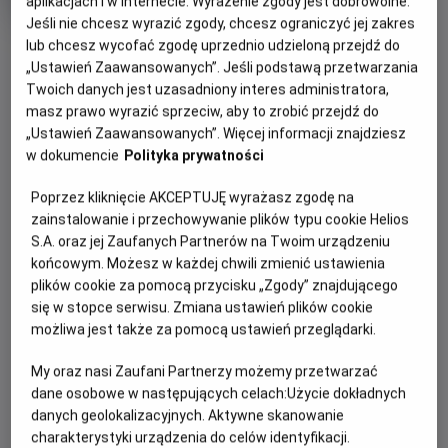
aplikacjach i w Internecie. Wyrażenie zgody jest dobrowolne.
Oryginalny
Mistrzostwa Świata FIFA 2026 - Półfinał
Jeśli nie chcesz wyrazić zgody, chcesz ograniczyć jej zakres
tytuł
Gatunek
Sportowy
OBSERWUJ
lub chcesz wycofać zgodę uprzednio udzieloną przejdź do
Czas
240 min
trwania
„Ustawień Zaawansowanych”. Jeśli podstawą przetwarzania
Twoich danych jest uzasadniony interes administratora,
OPIS WYDARZENIA
masz prawo wyrazić sprzeciw, aby to zrobić przejdź do
„Ustawień Zaawansowanych”. Więcej informacji znajdziesz
Mecz półfinałowy Mistrzostw Świata w Piłce Nożnej:
w dokumencie
Polityka prywatności
Francja - Hiszpania.
Poprzez kliknięcie AKCEPTUJĘ wyrażasz zgodę na
Rywalizacja o tytuł najlepszej piłkarskiej reprezentacji
zainstalowanie i przechowywanie plików typu cookie Helios
świata dobiega końca. Ten turniej na pewno zapadnie w
S.A. oraz jej Zaufanych Partnerów na Twoim urządzeniu
pamięć kibicom z wielu względów, nie tylko tych
końcowym. Możesz w każdej chwili zmienić ustawienia
sportowych.
plików cookie za pomocą przycisku „Zgody” znajdującego
się w stopce serwisu. Zmiana ustawień plików cookie
Kto zdobędzie legendarny Puchar Świata? Przekonamy się
możliwa jest także za pomocą ustawień przeglądarki.
podczas transmisji meczów z wybranych kinach Helios.
My oraz nasi Zaufani Partnerzy możemy przetwarzać
dane osobowe w następujących celach:
Użycie dokładnych
danych geolokalizacyjnych. Aktywne skanowanie
CENNIK
charakterystyki urządzenia do celów identyfikacji.