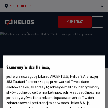
PŁOCK -
HELIOS
KUP TERAZ
Szanowny Widzu Heliosa,
jeśli wyrazisz zgodę klikając AKCEPTUJĘ, Helios S.A. oraz jej
353
Zaufani Partnerzy będą przetwarzać Twoje dane
osobowe takie jak adresy IP, adresy e-mail czy identyfikatory
plików cookie do celów marketingowych, w szczególności na
Mistrzostwa Świata FIFA 2026:
potrzeby wyświetlania reklam dopasowanych do Twoich
Francja - Hiszpania
zainteresowań i preferencji w serwisach Helios S.A., jej