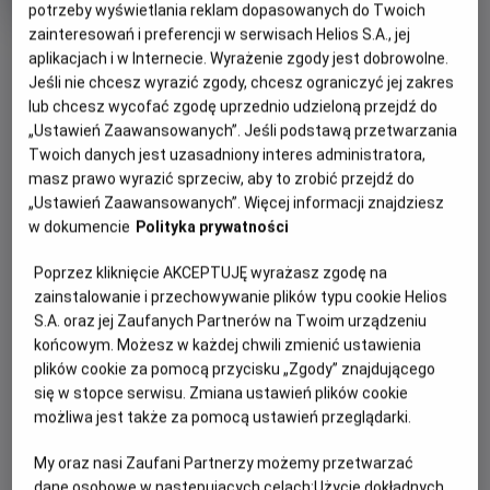
tytuł
Minimalny
Komediodramat
Od 15 lat
potrzeby wyświetlania reklam dopasowanych do Twoich
Czas
wiek
114 min
zainteresowań i preferencji w serwisach Helios S.A., jej
trwania
OBSERWUJ
aplikacjach i w Internecie. Wyrażenie zgody jest dobrowolne.
Jeśli nie chcesz wyrazić zgody, chcesz ograniczyć jej zakres
lub chcesz wycofać zgodę uprzednio udzieloną przejdź do
WIĘCEJ SZCZEGÓŁÓW
REŻYSERIA
SCENARIUSZ
„Ustawień Zaawansowanych”. Jeśli podstawą przetwarzania
OPIS WYDARZENIA
Twoich danych jest uzasadniony interes administratora,
Stéphane Demoustier
Stéphane Demoustier
masz prawo wyrazić sprzeciw, aby to zrobić przejdź do
OBSADA
„Ustawień Zaawansowanych”. Więcej informacji znajdziesz
Poruszająca i pełna humoru prawdziwa historia z
Sidse Babett Knudsen, Claes Bang, Xavier Dolan, Swann
w dokumencie
Polityka prywatności
gwiazdorską obsadą.
Arlaud, Michel Fau
Poprzez kliknięcie AKCEPTUJĘ wyrażasz zgodę na
Rok 1982, anonimowy wykładowca i pasjonat wędkarstwa w
zainstalowanie i przechowywanie plików typu cookie Helios
średnim wieku, Johann Otto von Spreckelsen – sensacyjnie
S.A. oraz jej Zaufanych Partnerów na Twoim urządzeniu
wygrywa najważniejszy konkurs architektoniczny na
końcowym. Możesz w każdej chwili zmienić ustawienia
świecie. Teraz na oczach całego świata będzie wykuwał
plików cookie za pomocą przycisku „Zgody” znajdującego
swoje magnum opus – „nowy Łuk Triumfalny”, symbol
się w stopce serwisu. Zmiana ustawień plików cookie
postępu, braterstwa i rodzącej się ery pokoju. Na jego
możliwa jest także za pomocą ustawień przeglądarki.
drodze stanie jednak nie tylko własna bezkompromisowość
i perfekcjonizm, ale także polityczne naciski i
My oraz nasi Zaufani Partnerzy możemy przetwarzać
biurokratyczna machina.
dane osobowe w następujących celach:
Użycie dokładnych