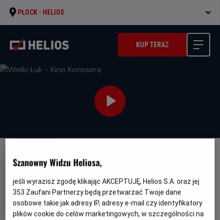
PŁOCK -
HELIOS
KUP TERAZ
Szanowny Widzu Heliosa,
jeśli wyrazisz zgodę klikając AKCEPTUJĘ, Helios S.A. oraz jej
353
Zaufani Partnerzy będą przetwarzać Twoje dane
Wielki Łuk - Kino Konesera
osobowe takie jak adresy IP, adresy e-mail czy identyfikatory
Oryginalny
Gatunek
L'inconnu de la Grande Arche
plików cookie do celów marketingowych, w szczególności na