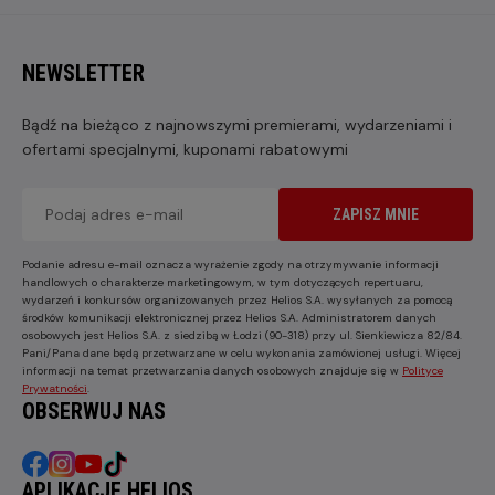
NEWSLETTER
Bądź na bieżąco z najnowszymi premierami, wydarzeniami i
ofertami specjalnymi, kuponami rabatowymi
ZAPISZ MNIE
Podanie adresu e-mail oznacza wyrażenie zgody na otrzymywanie informacji
handlowych o charakterze marketingowym, w tym dotyczących repertuaru,
wydarzeń i konkursów organizowanych przez Helios S.A. wysyłanych za pomocą
środków komunikacji elektronicznej przez Helios S.A. Administratorem danych
osobowych jest Helios S.A. z siedzibą w Łodzi (90-318) przy ul. Sienkiewicza 82/84.
Pani/Pana dane będą przetwarzane w celu wykonania zamówionej usługi. Więcej
informacji na temat przetwarzania danych osobowych znajduje się w
Polityce
Prywatności
.
OBSERWUJ NAS
APLIKACJE HELIOS