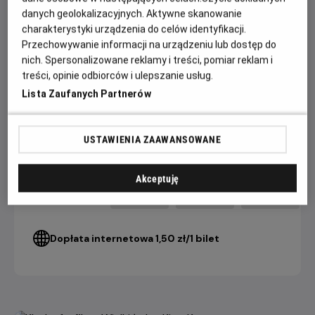
danych geolokalizacyjnych. Aktywne skanowanie
W obsadzie m.in. jedyny w swoim rodzaju Xavier Dolan,
charakterystyki urządzenia do celów identyfikacji.
magnetyczny Swann Arlaud (adwokat z „Anatomii upadku”)
Przechowywanie informacji na urządzeniu lub dostęp do
i wybuchowy Claes Bang („The Square”).
nich. Spersonalizowane reklamy i treści, pomiar reklam i
treści, opinie odbiorców i ulepszanie usług.
Lista Zaufanych Partnerów
CENNIK
USTAWIENIA ZAAWANSOWANE
4 DNI+
3 DNI
2 DNI
do seansu
do seansu
do seansu
Akceptuję
22,90 ZŁ
26,90 ZŁ
28,90 ZŁ
Bilet Konesera
Dopłata internetowa 1,50 zł/1 bilet