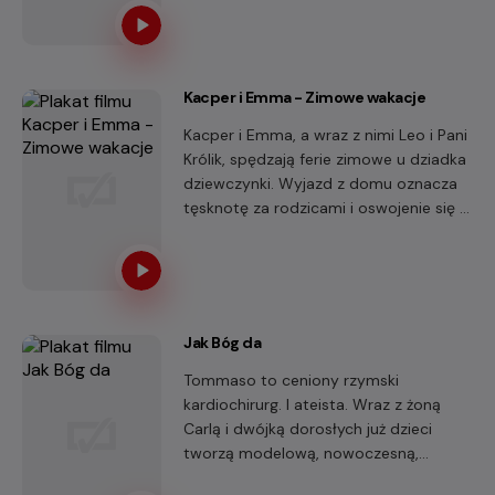
Kacper i Emma - Zimowe wakacje
Kacper i Emma, a wraz z nimi Leo i Pani
Królik, spędzają ferie zimowe u dziadka
dziewczynki. Wyjazd z domu oznacza
tęsknotę za rodzicami i oswojenie się z
nowym miejscem, ale bohaterowie
przełamują początkowe obawy.
Jak Bóg da
Tommaso to ceniony rzymski
kardiochirurg. I ateista. Wraz z żoną
Carlą i dwójką dorosłych już dzieci
tworzą modelową, nowoczesną,
mieszczańską rodzinę. Przynajmniej tak