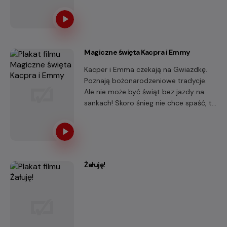
sny o karierze w showbiznesie.
Magiczne święta Kacpra i Emmy
Kacper i Emma czekają na Gwiazdkę.
Poznają bożonarodzeniowe tradycje.
Ale nie może być świąt bez jazdy na
sankach! Skoro śnieg nie chce spaść, to
może warto interweniować u samego
Świętego Mikołaja?
Żałuję!