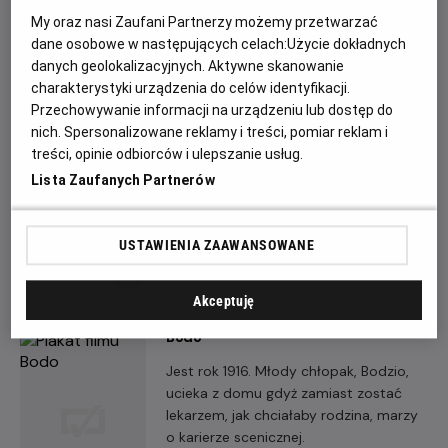
My oraz nasi Zaufani Partnerzy możemy przetwarzać
dane osobowe w następujących celach:
Użycie dokładnych
danych geolokalizacyjnych. Aktywne skanowanie
charakterystyki urządzenia do celów identyfikacji.
Przechowywanie informacji na urządzeniu lub dostęp do
Chata
nich. Spersonalizowane reklamy i treści, pomiar reklam i
Mężczyzna pogrążony w żałobie po
treści, opinie odbiorców i ulepszanie usług.
śmierci najmłodszej córki otrzymuje
Lista Zaufanych Partnerów
list, który zmienia jego życie.
USTAWIENIA ZAAWANSOWANE
Akceptuję
Bodo
Jest rok 1916. Młody chłopak, Bodzio,
ucieka z domu gdyż zamiast zostać
lekarzem, jak chciałaby rodzina, marzy
o karierze scenicznej.