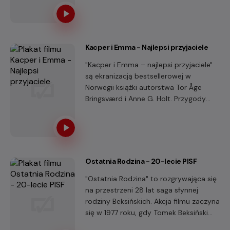
Kacper i Emma - Najlepsi przyjaciele
"Kacper i Emma – najlepsi przyjaciele"
są ekranizacją bestsellerowej w
Norwegii książki autorstwa Tor Åge
Bringsværd i Anne G. Holt. Przygody
dwójki przedszkolaków przeplatane
piosenkami i animowanymi
fragmentami to opowieść o przyjaźni,
ale i o trudnościach związanych z
nowymi sytuacjami w życiu
Ostatnia Rodzina - 20-lecie PISF
pięciolatków, takimi jak pierwszy dzień
w przedszkolu czy poznawanie nowych
"Ostatnia Rodzina" to rozgrywająca się
koleżanek i kolegów.
na przestrzeni 28 lat saga słynnej
rodziny Beksińskich. Akcja filmu zaczyna
się w 1977 roku, gdy Tomek Beksiński
wprowadza się do swojego mieszkania.