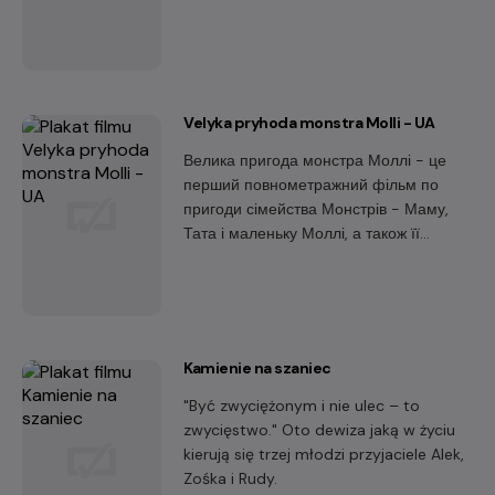
Velyka pryhoda monstra Molli - UA
Велика пригода монстра Моллі - це
перший повнометражний фільм по
пригоди сімейства Монстрів - Маму,
Тата і маленьку Моллі, а також її
приятеля Едісона - героя
однойменного мультиплікаційного
серіалу.
Kamienie na szaniec
"Być zwyciężonym i nie ulec – to
zwycięstwo." Oto dewiza jaką w życiu
kierują się trzej młodzi przyjaciele Alek,
Zośka i Rudy.