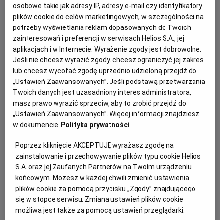
osobowe takie jak adresy IP, adresy e-mail czy identyfikatory
smerfów? W poszukiwaniu odpowiedzi
plików cookie do celów marketingowych, w szczególności na
towarzyszyć jej będą inne Smerfy.
potrzeby wyświetlania reklam dopasowanych do Twoich
zainteresowań i preferencji w serwisach Helios S.A., jej
aplikacjach i w Internecie. Wyrażenie zgody jest dobrowolne.
Teraz i w godzinę śmierci
Jeśli nie chcesz wyrazić zgody, chcesz ograniczyć jej zakres
lub chcesz wycofać zgodę uprzednio udzieloną przejdź do
Film o różańcu, modlitwie, która
„Ustawień Zaawansowanych”. Jeśli podstawą przetwarzania
zmienia bieg historii.
Twoich danych jest uzasadniony interes administratora,
masz prawo wyrazić sprzeciw, aby to zrobić przejdź do
„Ustawień Zaawansowanych”. Więcej informacji znajdziesz
w dokumencie
Polityka prywatności
Poprzez kliknięcie AKCEPTUJĘ wyrażasz zgodę na
zainstalowanie i przechowywanie plików typu cookie Helios
Współczesny mężczyzna
S.A. oraz jej Zaufanych Partnerów na Twoim urządzeniu
końcowym. Możesz w każdej chwili zmienić ustawienia
Charlie Siem to idealny współczesny
plików cookie za pomocą przycisku „Zgody” znajdującego
mężczyzna. Światowej sławy skrzypek i
się w stopce serwisu. Zmiana ustawień plików cookie
przystojny model Armaniego w jednym.
możliwa jest także za pomocą ustawień przeglądarki.