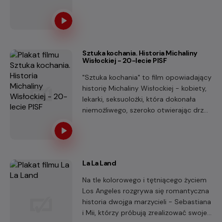
Sztuka kochania. Historia Michaliny
Wisłockiej - 20-lecie PISF
"Sztuka kochania" to film opowiadający
historię Michaliny Wisłockiej - kobiety,
lekarki, seksuolożki, która dokonała
niemożliwego, szeroko otwierając drzwi
polskich sypialni. Rozprawiając się z
konserwatywnymi stereotypami i
wszechobecną ignorancją, Wisłocka
zrewolucjonizowała życie seksualne
La La Land
całego kraju.
Na tle kolorowego i tętniącego życiem
Los Angeles rozgrywa się romantyczna
historia dwojga marzycieli - Sebastiana
i Mii, którzy próbują zrealizować swoje