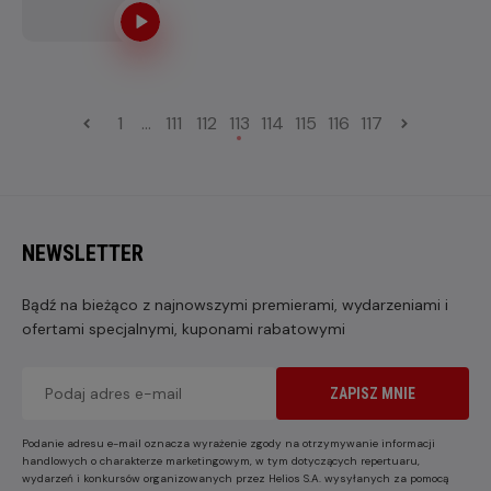
im się wydaje.
1
...
111
112
113
114
115
116
117
NEWSLETTER
Bądź na bieżąco z najnowszymi premierami, wydarzeniami i
ofertami specjalnymi, kuponami rabatowymi
ZAPISZ MNIE
Podanie adresu e-mail oznacza wyrażenie zgody na otrzymywanie informacji
handlowych o charakterze marketingowym, w tym dotyczących repertuaru,
wydarzeń i konkursów organizowanych przez Helios S.A. wysyłanych za pomocą