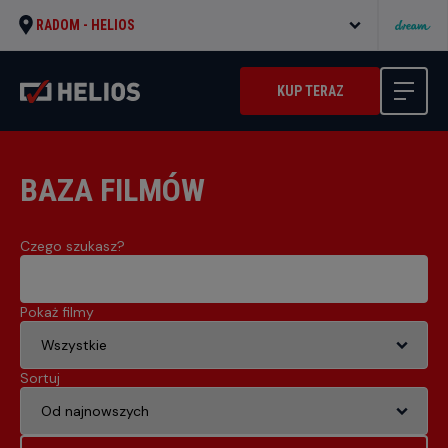
RADOM -
HELIOS
KUP TERAZ
BAZA FILMÓW
Czego szukasz?
Pokaż filmy
Sortuj