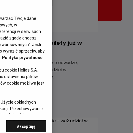
twarzać Twoje dane
gowych, w
eferencji w serwisach
yrazić zgody, chcesz
iazdozbiór Psa - bilety już w
aawansowanych”. Jeśli
rzedaży!
 wyrazić sprzeciw, aby
e
Polityka prywatności
eżyj emocjonującą historię o odwadze,
etrwaniu i poszukiwaniu nadziei w
 cookie Helios S.A.
tapokaliptycznym świecie.
ć ustawienia plików
ków cookie możliwa jest
taj więcej
:
Użycie dokładnych
ikacji. Przechowywanie
 treści, opinie
Akceptuję