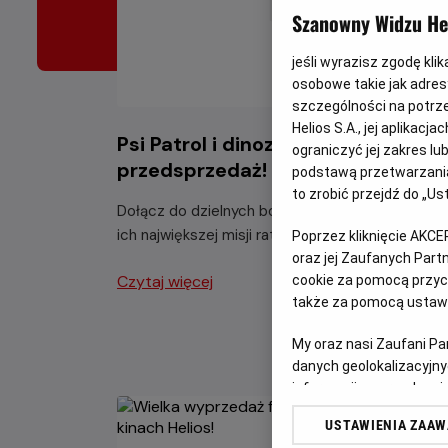
Szanowny Widzu Hel
jeśli wyrazisz zgodę kli
osobowe takie jak adresy
szczególności na potrz
Helios S.A., jej aplikac
Psi Patrol i dinozaury -
ograniczyć jej zakres l
przedsprzedaż!
podstawą przetwarzania
to zrobić przejdź do „
Dołącz do dzielnych bohaterów Psiego Patrolu 
ich największej misji ratunkowej w historii.
Poprzez kliknięcie AKCE
oraz jej Zaufanych Par
Czytaj więcej
cookie za pomocą przyci
także za pomocą ustawi
My oraz nasi Zaufani P
danych geolokalizacyjny
informacji na urządzeniu
odbiorców i ulepszanie u
USTAWIENIA ZAA
Lista Zaufanych Partn