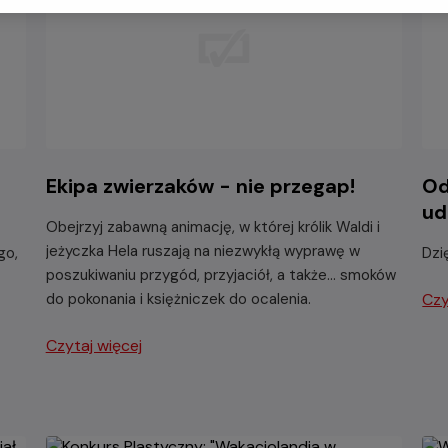
Ekipa zwierzaków - nie przegap!
Od
ud
Obejrzyj zabawną animację, w której królik Waldi i
jeżyczka Hela ruszają na niezwykłą wyprawę w
go,
Dzi
poszukiwaniu przygód, przyjaciół, a także... smoków
do pokonania i księżniczek do ocalenia.
Czy
Czytaj więcej