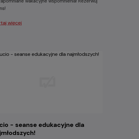
zapomniane wakacyjne wspomnienia! Rezerwuj
ns!
taj więcej
cio - seanse edukacyjne dla
jmłodszych!