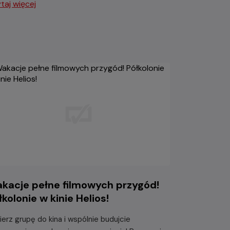
taj więcej
kacje pełne filmowych przygód!
łkolonie w kinie Helios!
ierz grupę do kina i wspólnie budujcie