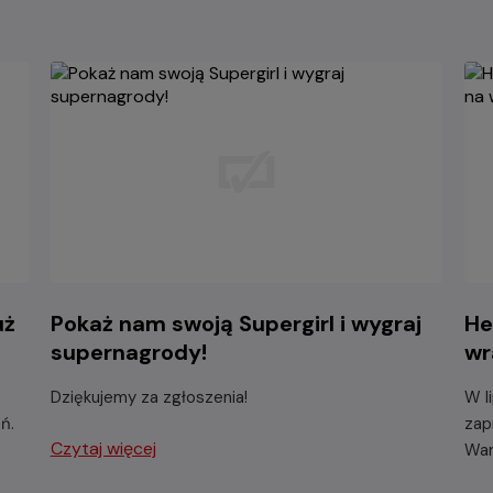
uż
Pokaż nam swoją Supergirl i wygraj
He
supernagrody!
wr
Dziękujemy za zgłoszenia!
W l
ń.
zap
Czytaj więcej
War