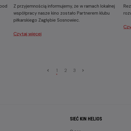
wood
Z przyjemnością informujemy, że w ramach lokalnej
Rez
współpracy nasze kino zostało Partnerem klubu
roz
piłkarskiego Zagłębie Sosnowiec.
Czy
Czytaj więcej
1
2
3
SIEĆ KIN HELIOS