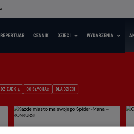
no
REPERTUAR
CENNIK
DZIECI
WYDARZENIA
A
DZIEJE SIĘ
CO SŁYCHAĆ
DLA DZIECI