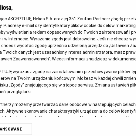
iosa,
kając AKCEPTUJĘ, Helios S.A. oraz jej
351
Zaufani Partnerzy będą prze
 IP, adresy e-mail czy identyfikatory plików cookie do celów marketin
eby wyświetlania reklam dopasowanych do Twoich zainteresowań i pr
jach i w Internecie. Wyrażenie zgody jest dobrowolne. Jeśli nie chcesz w
Każde miasto ma swojego Spider-
Gw
ub chcesz wycofać zgodę uprzednio udzieloną przejdź do „Ustawień Z
Mana – KONKURS!
sp
 Twoich danych jest uzasadniony interes administratora, masz prawo
Ustawień Zaawansowanych”. Więcej informacji znajdziesz w dokumenci
w
Z okazji premiery filmu „Spider-Man: Całkiem nowy
Prz
dzień” chcemy udowodnić, że każdy z nas może
prz
PTUJĘ wyrażasz zgodę na zainstalowanie i przechowywanie plików typu
zostać Spider-Manem w swoim otoczeniu.
pos
tnerów na Twoim urządzeniu końcowym. Możesz w każdej chwili zmieni
sku „Zgody” znajdującego się w stopce serwisu. Zmiana ustawień pli
eń przeglądarki.
Czytaj więcej
Czy
artnerzy możemy przetwarzać dane osobowe w następujących celach
ch. Aktywne skanowanie charakterystyki urządzenia do celów identyf
 lub dostęp do nich. Spersonalizowane reklamy i treści, pomiar reklam i
sług.
WANSOWANE
erów