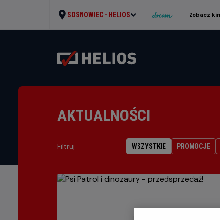
SOSNOWIEC -
HELIOS
Zobacz ki
AKTUALNOŚCI
Filtruj
WSZYSTKIE
PROMOCJE