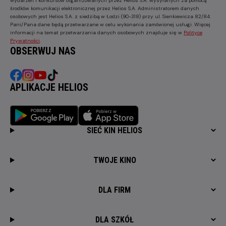
wydarzeń i konkursów organizowanych przez Helios S.A. wysyłanych za pomocą
środków komunikacji elektronicznej przez Helios S.A. Administratorem danych
osobowych jest Helios S.A. z siedzibą w Łodzi (90-318) przy ul. Sienkiewicza 82/84.
Pani/Pana dane będą przetwarzane w celu wykonania zamówionej usługi. Więcej
informacji na temat przetwarzania danych osobowych znajduje się w
Polityce
Prywatności
.
OBSERWUJ NAS
APLIKACJE HELIOS
SIEĆ KIN HELIOS
TWOJE KINO
DLA FIRM
DLA SZKÓŁ