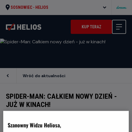
SOSNOWIEC -
HELIOS
KUP TERAZ
Wróć do aktualności
SPIDER-MAN: CAŁKIEM NOWY DZIEŃ -
JUŻ W KINACH!
Szanowny Widzu Heliosa,
Dołącz do Spider-Mana w jego najbardziej