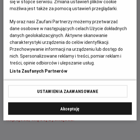
się w stopce serwisu. Zmiana ustawień plików cookie
wywołuje zaskakującą fizyczną przemianę, która
możliwa jest także za pomocą ustawień przeglądarki.
zagraża jego istnieniu, podczas gdy nowy, niepokojący
My oraz nasi Zaufani Partnerzy możemy przetwarzać
schemat zbrodni prowadzi do pojawienia się jednego z
dane osobowe w następujących celach:
Użycie dokładnych
najpotężniejszych przeciwników, z jakimi kiedykolwiek
danych geolokalizacyjnych. Aktywne skanowanie
się zmierzył.
charakterystyki urządzenia do celów identyfikacji.
Przechowywanie informacji na urządzeniu lub dostęp do
W tytułowej roli powróci Tom Holland, któremu będzie
nich. Spersonalizowane reklamy i treści, pomiar reklam i
towarzyszyła Zendaya jako MJ, jak również Jon
treści, opinie odbiorców i ulepszanie usług.
Bernthal, Sadie Sink oraz Mark Ruffalo, zapowiadając
Lista Zaufanych Partnerów
kolejne emocjonujące spotkanie z bohaterami znanymi
z filmowego uniwersum Marvela.
USTAWIENIA ZAAWANSOWANE
Zapraszamy na seanse w naszym kinie. Kup bilet
już dziś, wybierz najlepsze miejsce w sali i
Akceptuję
zaoszczędź najwięcej.
Pamiętaj: wcześniej
kupujesz, więcej zyskujesz.