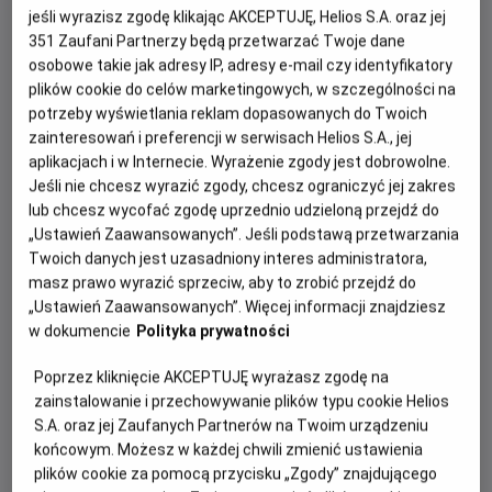
osobistej walce i kup bilet na wyczekiwaną
jeśli wyrazisz zgodę klikając AKCEPTUJĘ, Helios S.A. oraz jej
kontynuację z Tomem Hollandem w roli głównej.
351
Zaufani Partnerzy będą przetwarzać Twoje dane
osobowe takie jak adresy IP, adresy e-mail czy identyfikatory
plików cookie do celów marketingowych, w szczególności na
potrzeby wyświetlania reklam dopasowanych do Twoich
zainteresowań i preferencji w serwisach Helios S.A., jej
aplikacjach i w Internecie. Wyrażenie zgody jest dobrowolne.
Jeśli nie chcesz wyrazić zgody, chcesz ograniczyć jej zakres
lub chcesz wycofać zgodę uprzednio udzieloną przejdź do
„Ustawień Zaawansowanych”. Jeśli podstawą przetwarzania
Twoich danych jest uzasadniony interes administratora,
Po światowym sukcesie „Spider-Man: Bez drogi do
masz prawo wyrazić sprzeciw, aby to zrobić przejdź do
domu”, film „Spider-Man: Całkiem nowy dzień” otwiera
„Ustawień Zaawansowanych”. Więcej informacji znajdziesz
zupełnie nowy rozdział w życiu Petera Parkera i Spider-
w dokumencie
Polityka prywatności
Mana. Peter jest teraz dorosłym mężczyzną żyjącym
Poprzez kliknięcie AKCEPTUJĘ wyrażasz zgodę na
samotnie - od czasu, gdy z własnej woli wymazał się z
zainstalowanie i przechowywanie plików typu cookie Helios
życia i pamięci tych, których kochał. Walcząc z
S.A. oraz jej Zaufanych Partnerów na Twoim urządzeniu
przestępczością w Nowym Jorku, który nie zna już jego
końcowym. Możesz w każdej chwili zmienić ustawienia
imienia, w pełni poświęcił się ochronie miasta. Gdy
plików cookie za pomocą przycisku „Zgody” znajdującego
rosnące wymagania zaczynają go przytłaczać, presja