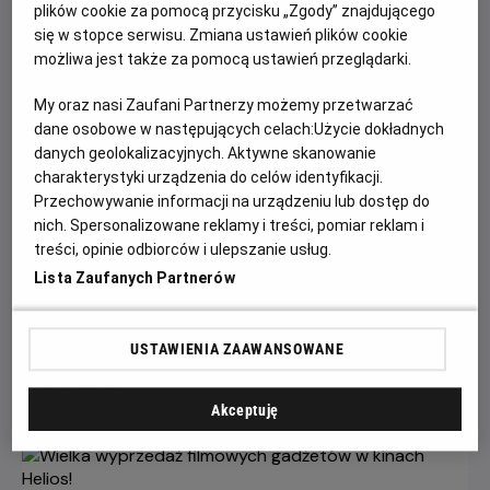
plików cookie za pomocą przycisku „Zgody” znajdującego
się w stopce serwisu. Zmiana ustawień plików cookie
możliwa jest także za pomocą ustawień przeglądarki.
My oraz nasi Zaufani Partnerzy możemy przetwarzać
dane osobowe w następujących celach:
Użycie dokładnych
danych geolokalizacyjnych. Aktywne skanowanie
charakterystyki urządzenia do celów identyfikacji.
Przechowywanie informacji na urządzeniu lub dostęp do
nich. Spersonalizowane reklamy i treści, pomiar reklam i
Gwiazdozbiór Psa - bilety już w
treści, opinie odbiorców i ulepszanie usług.
sprzedaży!
Lista Zaufanych Partnerów
Przeżyj emocjonującą historię o odwadze, przetrwaniu i
poszukiwaniu nadziei w postapokaliptycznym świecie.
USTAWIENIA ZAAWANSOWANE
Czytaj więcej
Akceptuję