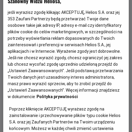
Szanowny Widzu Heliosa,
jeśli wyrazisz zgodę klikając AKCEPTUJĘ, Helios S.A. oraz jej
353
Zaufani Partnerzy będą przetwarzać Twoje dane
osobowe takie jak adresy IP, adresy e-mail czy identyfikatory
plików cookie do celów marketingowych, w szczególności na
potrzeby wyświetlania reklam dopasowanych do Twoich
zainteresowań i preferencji w serwisach Helios S.A., jej
aplikacjach i w Internecie. Wyrażenie zgody jest dobrowolne.
Każde miasto ma swojego Spider-Mana –
Jeśli nie chcesz wyrazić zgody, chcesz ograniczyć jej zakres
KONKURS!
lub chcesz wycofać zgodę uprzednio udzieloną przejdź do
„Ustawień Zaawansowanych”. Jeśli podstawą przetwarzania
Z okazji premiery filmu „Spider-Man: Całkiem nowy dzień”
Twoich danych jest uzasadniony interes administratora,
chcemy udowodnić, że każdy z nas może zostać Spider-
masz prawo wyrazić sprzeciw, aby to zrobić przejdź do
Manem w swoim otoczeniu.
„Ustawień Zaawansowanych”. Więcej informacji znajdziesz
w dokumencie
Polityka prywatności
Czytaj więcej
Poprzez kliknięcie AKCEPTUJĘ wyrażasz zgodę na
zainstalowanie i przechowywanie plików typu cookie Helios
S.A. oraz jej Zaufanych Partnerów na Twoim urządzeniu
końcowym. Możesz w każdej chwili zmienić ustawienia