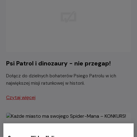
Psi Patrol i dinozaury - nie przegap!
Dołącz do dzielnych bohaterów Psiego Patrolu w ich
największej misji ratunkowej w historii.
Czytaj więcej