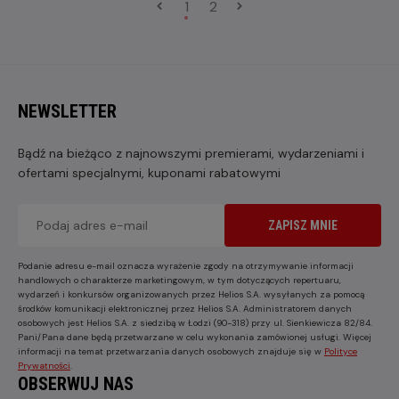
1
2
NEWSLETTER
Bądź na bieżąco z najnowszymi premierami, wydarzeniami i
ofertami specjalnymi, kuponami rabatowymi
ZAPISZ MNIE
Podanie adresu e-mail oznacza wyrażenie zgody na otrzymywanie informacji
handlowych o charakterze marketingowym, w tym dotyczących repertuaru,
wydarzeń i konkursów organizowanych przez Helios S.A. wysyłanych za pomocą
środków komunikacji elektronicznej przez Helios S.A. Administratorem danych
osobowych jest Helios S.A. z siedzibą w Łodzi (90-318) przy ul. Sienkiewicza 82/84.
Pani/Pana dane będą przetwarzane w celu wykonania zamówionej usługi. Więcej
informacji na temat przetwarzania danych osobowych znajduje się w
Polityce
Prywatności
.
OBSERWUJ NAS