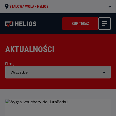
STALOWA WOLA -
HELIOS
KUP TERAZ
AKTUALNOŚCI
Filtruj