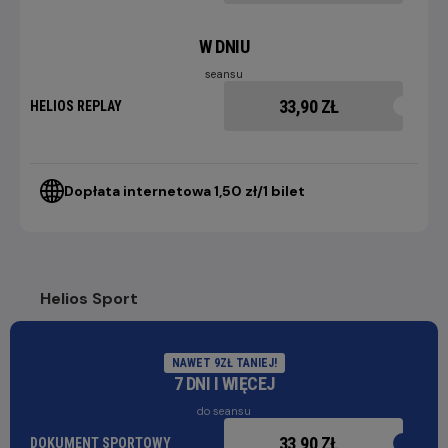
W DNIU
seansu
33,90 ZŁ
HELIOS REPLAY
Dopłata internetowa 1,50 zł/1 bilet
Helios Sport
NAWET 9ZŁ TANIEJ!
7 DNI I WIĘCEJ
do seansu
33,90 ZŁ
DOKUMENT SPORTOWY