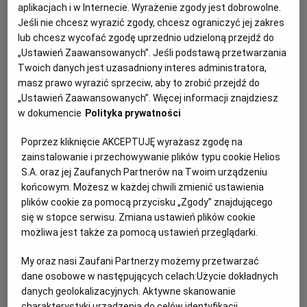
aplikacjach i w Internecie. Wyrażenie zgody jest dobrowolne.
1 DZIEŃ
Jeśli nie chcesz wyrazić zgody, chcesz ograniczyć jej zakres
lub chcesz wycofać zgodę uprzednio udzieloną przejdź do
do seansu
„Ustawień Zaawansowanych”. Jeśli podstawą przetwarzania
31,90 ZŁ
KINO KONESERA
Twoich danych jest uzasadniony interes administratora,
masz prawo wyrazić sprzeciw, aby to zrobić przejdź do
31,90 ZŁ
HELIOS DLA DZIECI (EVENT)
„Ustawień Zaawansowanych”. Więcej informacji znajdziesz
w dokumencie
Polityka prywatności
31,90 ZŁ
PORANKI FILMOWE
Poprzez kliknięcie AKCEPTUJĘ wyrażasz zgodę na
zainstalowanie i przechowywanie plików typu cookie Helios
S.A. oraz jej Zaufanych Partnerów na Twoim urządzeniu
W DNIU
końcowym. Możesz w każdej chwili zmienić ustawienia
seansu
plików cookie za pomocą przycisku „Zgody” znajdującego
33,90 ZŁ
KINO KONESERA
się w stopce serwisu. Zmiana ustawień plików cookie
możliwa jest także za pomocą ustawień przeglądarki.
33,90 ZŁ
HELIOS DLA DZIECI (EVENT)
My oraz nasi Zaufani Partnerzy możemy przetwarzać
dane osobowe w następujących celach:
Użycie dokładnych
33,90 ZŁ
PORANKI FILMOWE
danych geolokalizacyjnych. Aktywne skanowanie
charakterystyki urządzenia do celów identyfikacji.