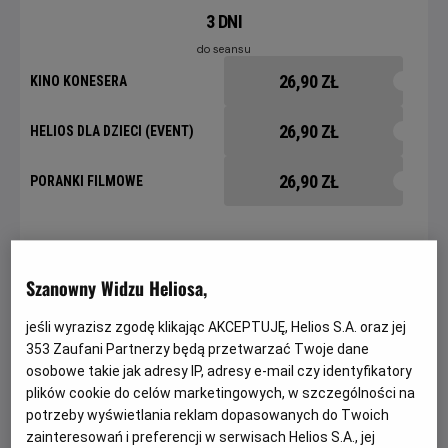
3 DNI
do seansu
26,90 ZŁ
KINO KONESERA
26,90 ZŁ
HELIOS DLA DZIECI (EVENT)
26,90 ZŁ
PORANKI FILMOWE
2 DNI
do seansu
Szanowny Widzu Heliosa,
29,90 ZŁ
KINO KONESERA
jeśli wyrazisz zgodę klikając AKCEPTUJĘ, Helios S.A. oraz jej
353
Zaufani Partnerzy będą przetwarzać Twoje dane
29,90 ZŁ
HELIOS DLA DZIECI (EVENT)
osobowe takie jak adresy IP, adresy e-mail czy identyfikatory
plików cookie do celów marketingowych, w szczególności na
29,90 ZŁ
PORANKI FILMOWE
potrzeby wyświetlania reklam dopasowanych do Twoich
zainteresowań i preferencji w serwisach Helios S.A., jej