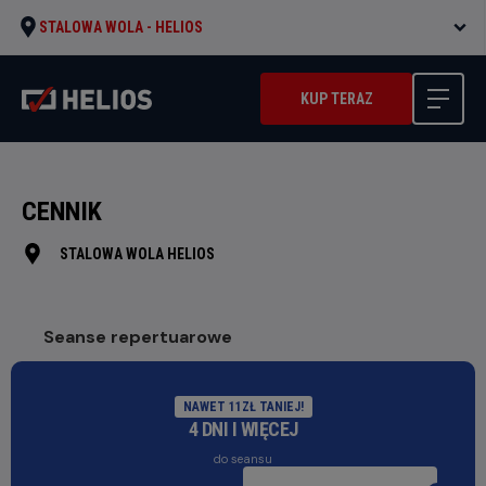
STALOWA WOLA -
HELIOS
KUP TERAZ
CENNIK
STALOWA WOLA HELIOS
Seanse repertuarowe
NAWET 11ZŁ TANIEJ!
4 DNI I WIĘCEJ
do seansu