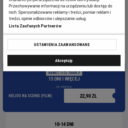
Przechowywanie informacji na urządzeniu lub dostęp do
nich. Spersonalizowane reklamy i treści, pomiar reklam i
Dopłata internetowa 1,50 zł / 1 bilet
treści, opinie odbiorców i ulepszanie usług.
Dopłata za okulary 3D +3,90 zł/1 bilet
Lista Zaufanych Partnerów
USTAWIENIA ZAAWANSOWANE
Wydarzenia Specjalne
Akceptuję
NAWET 11ZŁ TANIEJ!
15 DNI I WIĘCEJ
do seansu
22,90 ZŁ
HELIOS NA SCENIE (FILM)
10-14 DNI