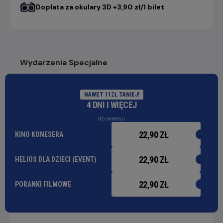
Dopłata za okulary 3D +3,90 zł/1 bilet
Wydarzenia Specjalne
NAWET 11ZŁ TANIEJ!
4 DNI I WIĘCEJ
do seansu
22,90 ZŁ
KINO KONESERA
22,90 ZŁ
HELIOS DLA DZIECI (EVENT)
22,90 ZŁ
PORANKI FILMOWE