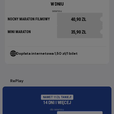
W DNIU
seansu
40,90 ZŁ
NOCNY MARATON FILMOWY
35,90 ZŁ
MINI MARATON
Dopłata internetowa 1,50 zł/1 bilet
RePlay
NAWET 11ZŁ TANIEJ!
14 DNI I WIĘCEJ
do seansu