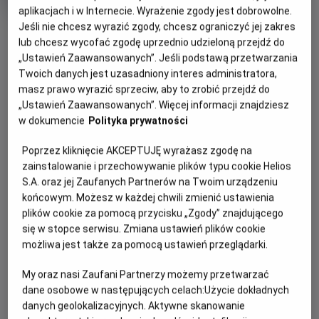
trwania
i
aplikacjach i w Internecie. Wyrażenie zgody jest dobrowolne.
rok
produkcji
Jeśli nie chcesz wyrazić zgody, chcesz ograniczyć jej zakres
OBSERWUJ
lub chcesz wycofać zgodę uprzednio udzieloną przejdź do
„Ustawień Zaawansowanych”. Jeśli podstawą przetwarzania
Twoich danych jest uzasadniony interes administratora,
WIĘCEJ SZCZEGÓŁÓW
PREMIERA
masz prawo wyrazić sprzeciw, aby to zrobić przejdź do
27 stycznia 2023
„Ustawień Zaawansowanych”. Więcej informacji znajdziesz
REŻYSERIA
SCENARIUSZ
OPIS FILMU
w dokumencie
Polityka prywatności
Damian Kocur
Damian Kocur
Poprzez kliknięcie AKCEPTUJĘ wyrażasz zgodę na
OBSADA
Upalne lato, leniwie płynący czas, hip-hopowy freestyle,
zainstalowanie i przechowywanie plików typu cookie Helios
chłopaki z tatuażami i zalotne dziewczyny, z którymi lepiej
Tymoteusz Bies, Jacek Bies, Dawid Piejko
S.A. oraz jej Zaufanych Partnerów na Twoim urządzeniu
nie zadzierać. Tak właśnie wygląda miejsce z czasów
końcowym. Możesz w każdej chwili zmienić ustawienia
młodości, do którego wraca Tymek – student
plików cookie za pomocą przycisku „Zgody” znajdującego
warszawskiej Akademii Muzycznej przygotowujący się do
się w stopce serwisu. Zmiana ustawień plików cookie
rozpoczęcia światowej kariery jako pianista. Jest tu też
możliwa jest także za pomocą ustawień przeglądarki.
jego matka oraz brat Jacek i koledzy z dawnych dni
przesiadujący na osiedlu. Tymek pojawia się tu jednak tylko
My oraz nasi Zaufani Partnerzy możemy przetwarzać
dane osobowe w następujących celach:
Użycie dokładnych
na chwilę – po wakacjach rusza na zachód Europy, gdzie
danych geolokalizacyjnych. Aktywne skanowanie
otrzymał stypendium. Ta krótka wizyta w zupełności