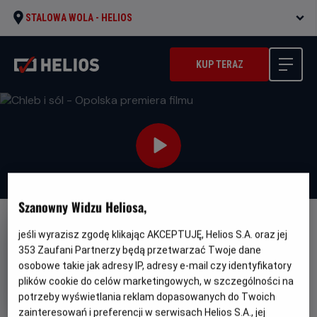
STALOWA WOLA -
HELIOS
KUP TERAZ
Szanowny Widzu Heliosa,
FILM POLSKI
jeśli wyrazisz zgodę klikając AKCEPTUJĘ, Helios S.A. oraz jej
353
Zaufani Partnerzy będą przetwarzać Twoje dane
Chleb i sól - Opolska premiera
osobowe takie jak adresy IP, adresy e-mail czy identyfikatory
filmu
plików cookie do celów marketingowych, w szczególności na
Gatunek
Minimalny
Dramat
Od 15 lat
potrzeby wyświetlania reklam dopasowanych do Twoich
Czas
Kraj
wiek
110 min
Polska (2022)
zainteresowań i preferencji w serwisach Helios S.A., jej