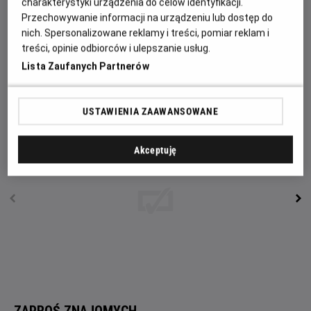
charakterystyki urządzenia do celów identyfikacji.
wystarczy, aby poznał centralny punkt spotkań lokalnej
Przechowywanie informacji na urządzeniu lub dostęp do
młodzieży jakim jest nowo powstały bar z kebabem.
nich. Spersonalizowane reklamy i treści, pomiar reklam i
Chłopaki z osiedla dobrze żyją z obcokrajowcami, ale są
treści, opinie odbiorców i ulepszanie usług.
drobne wyjątki. Z czasem konflikt zaostrza się. Spirala
Lista Zaufanych Partnerów
strachu i zagrożenia zaczyna się nakręcać, a Tymek
znajdzie się w samym jej centrum.
USTAWIENIA ZAAWANSOWANE
Akceptuję
ZAPROŚ ZNAJOMYCH