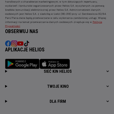
handlowych o charakterze marketingowym, w tym dotyczących repertuaru,
wydarzeń i konkursów organizowanych przez Helios S.A. wysyłanych za pomocą
środków komunikacji elektronicznej przez Helios S.A. Administratorem danych
osobowych jest Helios S.A. z siedzibą w Łodzi (90-318) przy ul. Sienkiewicza 82/84.
Pani/Pana dane będą przetwarzane w celu wykonania zamówionej usługi. Więcej
informacji na temat przetwarzania danych osobowych znajduje się w
Polityce
Prywatności
.
OBSERWUJ NAS
APLIKACJE HELIOS
SIEĆ KIN HELIOS
TWOJE KINO
DLA FIRM