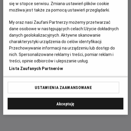
miejscu zgromadzono aż 28 obrazów z około 37
się w stopce serwisu. Zmiana ustawień plików cookie
przypisywanych Vermeerowi. Po wystawie oprowadzi nas
możliwa jest także za pomocą ustawień przeglądarki.
jej kurator i zarazem dyrektor Rijksmuseum – Taco Dibbits.
My oraz nasi Zaufani Partnerzy możemy przetwarzać
dane osobowe w następujących celach:
Użycie dokładnych
danych geolokalizacyjnych. Aktywne skanowanie
Nigdy nie było w historii wystawy, na której zgromadzono
charakterystyki urządzenia do celów identyfikacji.
aż taką ilość dzieł Vermeera. Obrazy sprowadzono z
Przechowywanie informacji na urządzeniu lub dostęp do
muzeów rozsianych po całym świecie. Wypożyczono je
nich. Spersonalizowane reklamy i treści, pomiar reklam i
między innymi z Narodowej Galerii Sztuki w Waszyngtonie,
treści, opinie odbiorców i ulepszanie usług.
Irlandzkiej Galerii Narodowej w Dublinie czy Galerii Obrazów
Lista Zaufanych Partnerów
Starych Mistrzów w Dreźnie, a także z prywatnych kolekcji.
Po raz pierwszy w historii galeria Frick Collection z Nowego
USTAWIENIA ZAAWANSOWANE
Jorku wypożyczyła trzy obrazy Vermeera, podkreśla to
muzeum w komunikacie prasowym. Są to: „Pani pisząca list
i jej służąca”, „Przerwana lekcja muzyki” oraz „Oficer i
Akceptuję
śmiejąca się dziewczyna”.