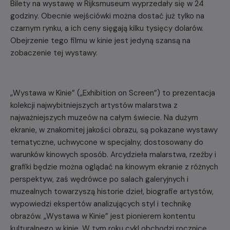
Bilety na wystawę w Rijksmuseum wyprzedały się w 24
godziny. Obecnie wejściówki można dostać już tylko na
czarnym rynku, a ich ceny sięgają kilku tysięcy dolarów.
Obejrzenie tego filmu w kinie jest jedyną szansą na
zobaczenie tej wystawy.
„Wystawa w Kinie” („Exhibition on Screen”) to prezentacja
kolekcji najwybitniejszych artystów malarstwa z
najważniejszych muzeów na całym świecie. Na dużym
ekranie, w znakomitej jakości obrazu, są pokazane wystawy
tematyczne, uchwycone w specjalny, dostosowany do
warunków kinowych sposób. Arcydzieła malarstwa, rzeźby i
grafiki będzie można oglądać na kinowym ekranie z różnych
perspektyw, zaś wędrówce po salach galeryjnych i
muzealnych towarzyszą historie dzieł, biografie artystów,
wypowiedzi ekspertów analizujących styl i technikę
obrazów. „Wystawa w Kinie” jest pionierem kontentu
kulturalnego w kinie. W tym roku cykl obchodzi rocznicę