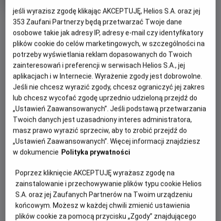
trwania
i
rok
jeśli wyrazisz zgodę klikając AKCEPTUJĘ, Helios S.A. oraz jej
produkcji
OBSERWUJ
353
Zaufani Partnerzy będą przetwarzać Twoje dane
osobowe takie jak adresy IP, adresy e-mail czy identyfikatory
plików cookie do celów marketingowych, w szczególności na
WIĘCEJ SZCZEGÓŁÓW
potrzeby wyświetlania reklam dopasowanych do Twoich
PREMIERA
zainteresowań i preferencji w serwisach Helios S.A., jej
26 maja 2023
aplikacjach i w Internecie. Wyrażenie zgody jest dobrowolne.
OPIS FILMU
Jeśli nie chcesz wyrazić zgody, chcesz ograniczyć jej zakres
lub chcesz wycofać zgodę uprzednio udzieloną przejdź do
Premierowy film z cyklu „Wystawa w Kinie” zaprasza
„Ustawień Zaawansowanych”. Jeśli podstawą przetwarzania
widzów na kinową wycieczkę po legendarnym
Twoich danych jest uzasadniony interes administratora,
amsterdamskim Rijksmuseum, gdzie od 10 lutego do 4
masz prawo wyrazić sprzeciw, aby to zrobić przejdź do
„Ustawień Zaawansowanych”. Więcej informacji znajdziesz
czerwca 2023 roku ma miejsce największa w historii
w dokumencie
Polityka prywatności
wystawa arcydzieł Vermeera. Zostały na nią wypożyczone
z całego świata najsłynniejsze płótna tego dawnego
Poprzez kliknięcie AKCEPTUJĘ wyrażasz zgodę na
mistrza. Przyjrzymy się w detalach między innymi:
zainstalowanie i przechowywanie plików typu cookie Helios
„Dziewczynie z perłą”, „Geografowi”, „Mleczarce”
S.A. oraz jej Zaufanych Partnerów na Twoim urządzeniu
(„Dziewczynie nalewająca mleko”), „Uliczce”, „Pani piszącej
końcowym. Możesz w każdej chwili zmienić ustawienia
list i jej służącej” czy „Kobiecie z wagą”. Łącznie w jednym
plików cookie za pomocą przycisku „Zgody” znajdującego