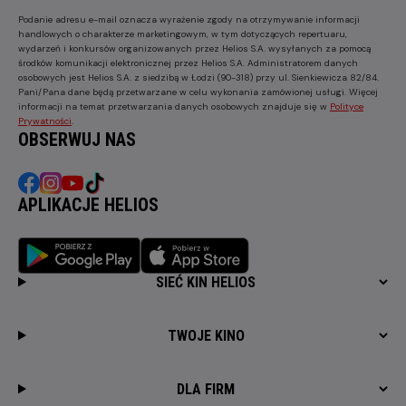
Podanie adresu e-mail oznacza wyrażenie zgody na otrzymywanie informacji
handlowych o charakterze marketingowym, w tym dotyczących repertuaru,
wydarzeń i konkursów organizowanych przez Helios S.A. wysyłanych za pomocą
środków komunikacji elektronicznej przez Helios S.A. Administratorem danych
osobowych jest Helios S.A. z siedzibą w Łodzi (90-318) przy ul. Sienkiewicza 82/84.
Pani/Pana dane będą przetwarzane w celu wykonania zamówionej usługi. Więcej
informacji na temat przetwarzania danych osobowych znajduje się w
Polityce
Prywatności
.
OBSERWUJ NAS
APLIKACJE HELIOS
SIEĆ KIN HELIOS
TWOJE KINO
DLA FIRM