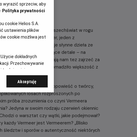
 wyrazić sprzeciw, aby
e
Polityka prywatności
 cookie Helios S.A.
który potrafił stworzyć wszechświat w rogu
ć ustawienia plików
ków cookie możliwa jest
e chwile - Johannes Vermeer, jeden z
le, „Blisko mistrza" zdejmuje słynne dzieła ze
nam w zbliżeniu oszałamiające detale – na
:
Użycie dokładnych
bą warstwy. Twórcy pozwalają nam tez zajrzeć za
ikacji. Przechowywanie
erdamskie Rijksmuseum zgromadziło większość z
 treści, opinie
Akceptuję
kryć mistrza na nowo. To opowieść o twórcy,
omplikowanych losach rozproszonych po
kim próba zrozumienia co czyni Vermeera
nia? Jedyna w swoim rodzaju czerwień okiennic
 Chodzi o warsztat czy wątki, jakie podejmował?
zy każdy Vermeer jest Vermeerem? „Blisko
h śledztw i sporów o autentyczność niektórych