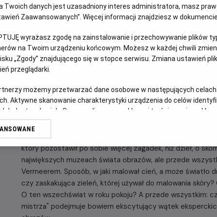
 Twoich danych jest uzasadniony interes administratora, masz prawo
Ustawień Zaawansowanych”. Więcej informacji znajdziesz w dokumenci
OPIS FILMU
PTUJĘ wyrażasz zgodę na zainstalowanie i przechowywanie plików typu
Bohaterem tego fascynującego dokumentu jest człowiek, 
tnerów na Twoim urządzeniu końcowym. Możesz w każdej chwili zmieni
sku „Zgody” znajdującego się w stopce serwisu. Zmiana ustawień pli
pokoju i jak nikt umiał uchwycić i uwiecznić ulotne, intymn
eń przeglądarki.
największych malarzy w historii. Zgodnie z obietnicą w tytu
ścian, wyjmuje z ram i zabiera do laboratorium, by ukazać 
artnerzy możemy przetwarzać dane osobowe w następujących celach
przykład „Dziewczyny z perłą" - i odsłonić ukryte pod far
ch. Aktywne skanowanie charakterystyki urządzenia do celów identyf
kulisy najgłośniejszej wystawy tego roku, na której amst
 lub dostęp do nich. Spersonalizowane reklamy i treści, pomiar reklam i
istniejących 35 obrazów genialnego Holendra.
sług.
WANSOWANE
erów
Nakręcony z iście detektywistyczną pasją film pozwala od
który pozostawił po sobie więcej zagadek, niż dzieł, o sk
największych muzeach świata obrazów, ale przede wszyst
Vermeerem. Sposób, w jaki malował cień, a może światło d
czy zaskakująca zieleń, której używał do malowania skóry?
O ten wszechświat w roku pokoju? A przede wszystkim: c
mistrza" podejmuje bowiem ekscytujący wątek eksperckic