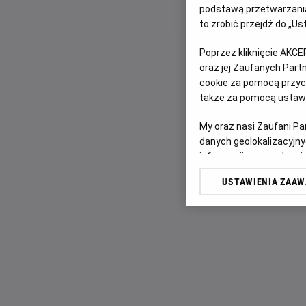
podstawą przetwarzania
to zrobić przejdź do „
Poprzez kliknięcie AKCE
oraz jej Zaufanych Par
cookie za pomocą przyci
także za pomocą ustawi
My oraz nasi Zaufani P
danych geolokalizacyjny
informacji na urządzeniu
odbiorców i ulepszanie u
USTAWIENIA ZAA
Lista Zaufanych Partn