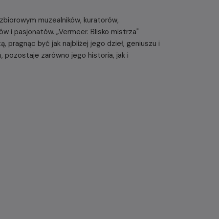
zbiorowym muzealników, kuratorów,
w i pasjonatów. „Vermeer. Blisko mistrza"
, pragnąc być jak najbliżej jego dzieł, geniuszu i
pozostaje zarówno jego historia, jak i