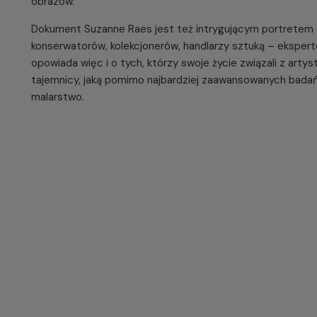
obrazów.
Dokument Suzanne Raes jest też intrygującym portretem 
konserwatorów, kolekcjonerów, handlarzy sztuką – ekspertó
opowiada więc i o tych, którzy swoje życie związali z artystą
tajemnicy, jaką pomimo najbardziej zaawansowanych badań, 
malarstwo.