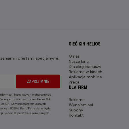
SIEĆ KIN HELIOS
O nas
eniami i ofertami specjalnymi,
Nasze kina
Dla akcjonariuszy
Reklama w kinach
Aplikacje mobilne
ZAPISZ MNIE
Praca
DLA FIRM
nformacji handlowych o charakterze
Reklama
ów organizowanych przez Helios S.A.
lios S.A. Administratorem danych
Wynajem sal
nkiewicza 82/84. Pani/Pana dane będą
Kupony
cji na temat przetwarzania danych
Kontakt