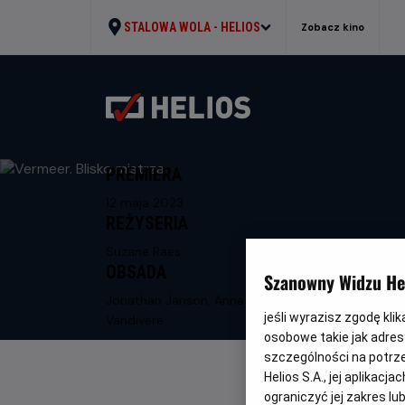
STALOWA WOLA -
HELIOS
Zobacz kino
PREMIERA
12 maja 2023
REŻYSERIA
Suzane Raes
OBSADA
Szanowny Widzu Hel
Jonathan Janson, Anna Krekeler, Abbie
jeśli wyrazisz zgodę kli
Vandivere
osobowe takie jak adresy
szczególności na potrz
Helios S.A., jej aplikac
ograniczyć jej zakres l