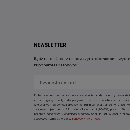
NEWSLETTER
Bądź na bieżąco z najnowszymi premierami, wydarz
kuponami rabatowymi
Podanie adresu e-mail oznacza wyrażenie zgody na otrzymywanie i
marketingowym, w tym dotyczących repertuaru, wydarzeń i konkurs
wysyłanych za pomocą środków komunikacji elektronicznej przez He
osobowych jest Helios S.A. z siedzibą w Łodzi (90-318) przy ul. Sie
przetwarzane w celu wykonania zamówionej usługi. Więcej informa
osobowych znajduje się w
Polityce Prywatności
.