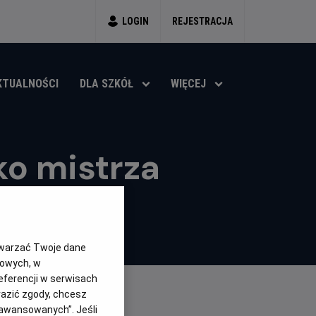
LOGIN
REJESTRACJA
KTUALNOŚCI
DLA SZKÓŁ
WIĘCEJ
ko mistrza
twarzać Twoje dane
gowych, w
eferencji w serwisach
yrazić zgody, chcesz
aawansowanych”. Jeśli