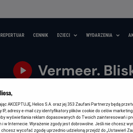
REPERTUAR
CENNIK
DZIECI
WYDARZENIA
A
Vermeer. Blis
Gatunek
Minimalny
Czas
Kraj
Dokumentalny
Od 10 lat
79 min
Dania (2023)
iosa,
wiek
trwania
i
rok
OBSERWUJ
produkcji
kając AKCEPTUJĘ, Helios S.A. oraz jej
353
Zaufani Partnerzy będą prze
 IP, adresy e-mail czy identyfikatory plików cookie do celów marketin
eby wyświetlania reklam dopasowanych do Twoich zainteresowań i pr
jach i w Internecie. Wyrażenie zgody jest dobrowolne. Jeśli nie chcesz w
ub chcesz wycofać zgodę uprzednio udzieloną przejdź do „Ustawień Z
NAPISY