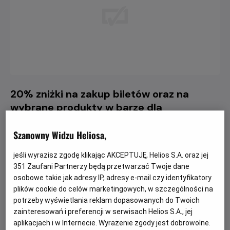
20% zniżki na zakup biletów oraz na
wybrane produkty w barze dla
posiadaczy karty Visa Filmowe BNP
Paribas
Szanowny Widzu Heliosa,
Użytkownicy karty Visa Filmowa BNP Paribas mogą
jeśli wyrazisz zgodę klikając AKCEPTUJĘ, Helios S.A. oraz jej
skorzystać z 20% zniżki na zakup biletów w dniu seansu w
351
Zaufani Partnerzy będą przetwarzać Twoje dane
osobowe takie jak adresy IP, adresy e-mail czy identyfikatory
kasach kinowych.
plików cookie do celów marketingowych, w szczególności na
potrzeby wyświetlania reklam dopasowanych do Twoich
Czytaj więcej
zainteresowań i preferencji w serwisach Helios S.A., jej
aplikacjach i w Internecie. Wyrażenie zgody jest dobrowolne.