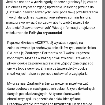
Jeśli nie chcesz wyrazić zgody, chcesz ograniczyć jej zakres
lub chcesz wycofać zgodę uprzednio udzieloną przejdź do
„Ustawień Zaawansowanych”. Jeśli podstawą przetwarzania
Twoich danych jest uzasadniony interes administratora,
masz prawo wyrazić sprzeciw, aby to zrobić przejdź do
„Ustawień Zaawansowanych”. Więcej informacji znajdziesz
w dokumencie
Polityka prywatności
Poprzez kliknięcie AKCEPTUJĘ wyrażasz zgodę na
zainstalowanie i przechowywanie plików typu cookie Helios
S.A. oraz jej Zaufanych Partnerów na Twoim urządzeniu
końcowym. Możesz w każdej chwili zmienić ustawienia
Dbaj o Ziemię razem z nami!
plików cookie za pomocą przycisku „Zgody” znajdującego
się w stopce serwisu. Zmiana ustawień plików cookie
Troska o planetę to nasza wspólna odpowiedzialność.
możliwa jest także za pomocą ustawień przeglądarki.
Nawet najmniejsze czynności w codziennym życiu mogą
znacząco wpłynąć na stan środowiska.
My oraz nasi Zaufani Partnerzy możemy przetwarzać
dane osobowe w następujących celach:
Użycie dokładnych
Czytaj więcej
danych geolokalizacyjnych. Aktywne skanowanie
charakterystyki urządzenia do celów identyfikacji.
Przechowywanie informacji na urządzeniu lub dostęp do