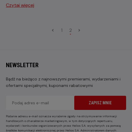
Czytaj więcej
1
2
NEWSLETTER
Bądź na bieżąco z najnowszymi premierami, wydarzeniami i
ofertami specjalnymi, kuponami rabatowymi
ZAPISZ MNIE
Podanie adresu e-mail oznacza wyrażenie zgody na otrzymywanie informacji
handlowych o charakterze marketingowym, w tym dotyczących repertuaru,
wydarzeń i konkursów organizowanych przez Helios S.A. wysyłanych za pomocą
środków komunikacji elektronicznej przez Helios S.A. Administratorem danych