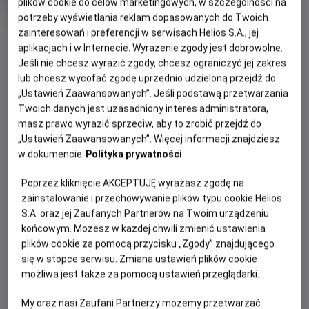
tytuł
wiek
15 lat
plików cookie do celów marketingowych, w szczególności na
Czas
176 min
potrzeby wyświetlania reklam dopasowanych do Twoich
trwania
7.1
OBSERWUJ
OCENA HELIOS
zainteresowań i preferencji w serwisach Helios S.A., jej
aplikacjach i w Internecie. Wyrażenie zgody jest dobrowolne.
Jeśli nie chcesz wyrazić zgody, chcesz ograniczyć jej zakres
WIĘCEJ SZCZEGÓŁÓW
lub chcesz wycofać zgodę uprzednio udzieloną przejdź do
REŻYSERIA
SCENARIUSZ
„Ustawień Zaawansowanych”. Jeśli podstawą przetwarzania
OPIS WYDARZENIA
Maryam Touzani
Maryam Touzani, Nabil
Twoich danych jest uzasadniony interes administratora,
Ayouch
masz prawo wyrazić sprzeciw, aby to zrobić przejdź do
OBSADA
Nigdy nie jest za późno, by zacząć od nowa. Emanujący
„Ustawień Zaawansowanych”. Więcej informacji znajdziesz
optymizmem i pogodą ducha portret dojrzałej kobiety,
Carmen Maura, Marta Etura, Ahmed Boulane
w dokumencie
Polityka prywatności
która robi wszystko, by ocalić swój dom i siebie.
Poprzez kliknięcie AKCEPTUJĘ wyrażasz zgodę na
María Ángeles od 40 lat mieszka w słonecznym
zainstalowanie i przechowywanie plików typu cookie Helios
apartamencie w marokańskim Tangerze. Gdy zostaje
S.A. oraz jej Zaufanych Partnerów na Twoim urządzeniu
zmuszona do jego opuszczenia, nie potrafi się z tym
końcowym. Możesz w każdej chwili zmienić ustawienia
pogodzić. To, co początkowo wydaje się bolesną
plików cookie za pomocą przycisku „Zgody” znajdującego
koniecznością, nieoczekiwanie staje się jednak nowym
się w stopce serwisu. Zmiana ustawień plików cookie
początkiem. W życiu Marii Ángeles pojawia się miejsce
możliwa jest także za pomocą ustawień przeglądarki.
zarówno na nowych przyjaciół, jak i na niespodziewaną
My oraz nasi Zaufani Partnerzy możemy przetwarzać
miłość.