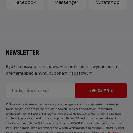
Facebook
Messenger
WhatsApp
NEWSLETTER
Bądź na bieżąco z najnowszymi premierami, wydarzeniami i
ofertami specjalnymi, kuponami rabatowymi
ZAPISZ MNIE
Podanie adresu e-mail oznacza wyrażenie zgody na otrzymywanie informacji
handlowych o charakterze marketingowym, w tym dotyczących repertuaru,
wydarzeń i konkursów organizowanych przez Helios S.A. wysyłanych za pomocą
środków komunikacji elektronicznej przez Helios S.A. Administratorem danych
osobowych jest Helios S.A. z siedzibą w Łodzi (90-318) przy ul. Sienkiewicza 82/84.
Pani/Pana dane będą przetwarzane w celu wykonania zamówionej usługi. Więcej
informacji na temat przetwarzania danych osobowych znajduje się w
Polityce