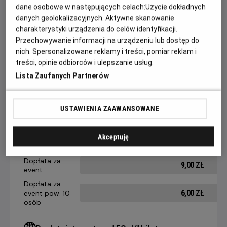
dane osobowe w następujących celach:
Użycie dokładnych
„Drugie życie” to zdobywca nagrody publiczności festiwalu
danych geolokalizacyjnych. Aktywne skanowanie
w Wenecji. W roli głównej zachwycająca Carmen Maura,
charakterystyki urządzenia do celów identyfikacji.
Przechowywanie informacji na urządzeniu lub dostęp do
ikona filmów Almodóvara.
nich. Spersonalizowane reklamy i treści, pomiar reklam i
treści, opinie odbiorców i ulepszanie usług.
Lista Zaufanych Partnerów
CENNIK
USTAWIENIA ZAAWANSOWANE
14 dni +
8-13 dni
4-7 dni
do seansu
do seansu
do seansu
Bilet Kina
Akceptuję
21,90 ZŁ
25,90 ZŁ
28,90 ZŁ
Kobiet
Dopłata za
9,00 ZŁ
event
Dopłata za
6,00 ZŁ
event pow. 10
osób