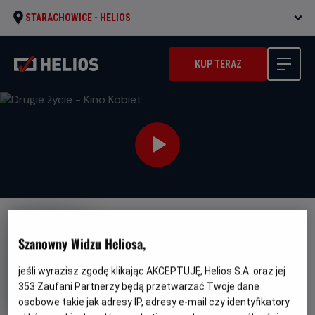
STARACHOWICE -
HELIOS
KUP TERAZ
Szanowny Widzu Heliosa,
jeśli wyrazisz zgodę klikając AKCEPTUJĘ, Helios S.A. oraz jej
Drugie życie - Kino Kobiet
353
Zaufani Partnerzy będą przetwarzać Twoje dane
osobowe takie jak adresy IP, adresy e-mail czy identyfikatory
Oryginalny
Gatunek
Minimal
Calle Malaga
Dramat / Romans
Od