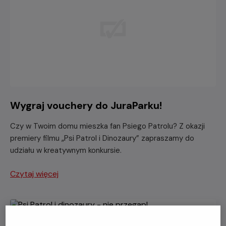
Wygraj vouchery do JuraParku!
Czy w Twoim domu mieszka fan Psiego Patrolu? Z okazji
premiery filmu „Psi Patrol i Dinozaury” zapraszamy do
udziału w kreatywnym konkursie.
Czytaj więcej