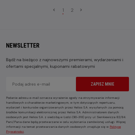
1
2
NEWSLETTER
Bądź na bieżąco z najnowszymi premierami, wydarzeniami i
ofertami specjalnymi, kuponami rabatowymi
ZAPISZ MNIE
Podanie adresu e-mail oznacza wyrażenie zgody na otrzymywanie informacji
handlowych o charakterze marketingowym, w tym dotyczących repertuaru,
wydarzeń i konkursów organizowanych przez Helios S.A. wysyłanych za pomocą
środków komunikacji elektronicznej przez Helios S.A. Administratorem danych
osobowych jest Helios S.A. z siedzibą w Łodzi (90-318) przy ul. Sienkiewicza 82/84.
Pani/Pana dane będą przetwarzane w celu wykonania zamówionej usługi. Więcej
informacji na temat przetwarzania danych osobowych znajduje się w
Polityce
Prywatności
.