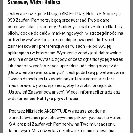
Szanowny Widzu Heliosa,
jeśli wyrazisz zgodę klikając AKCEPTUJĘ, Helios S.A. oraz jej
353
Zaufani Partnerzy będą przetwarzać Twoje dane
osobowe takie jak adresy IP, adresy e-mail czy identyfikatory
plików cookie do celów marketingowych, w szczególności na
potrzeby wyświetlania reklam dopasowanych do Twoich
zainteresowań i preferencji w serwisach Helios S.A., jej
aplikacjach i w Internecie. Wyrażenie zgody jest dobrowolne.
Jeśli nie chcesz wyrazić zgody, chcesz ograniczyć jej zakres
Psi Patrol i dinozaury - nie przegap!
lub chcesz wycofać zgodę uprzednio udzieloną przejdź do
„Ustawień Zaawansowanych”. Jeśli podstawą przetwarzania
Dołącz do dzielnych bohaterów Psiego Patrolu w ich
Twoich danych jest uzasadniony interes administratora,
największej misji ratunkowej w historii.
masz prawo wyrazić sprzeciw, aby to zrobić przejdź do
„Ustawień Zaawansowanych”. Więcej informacji znajdziesz
Czytaj więcej
w dokumencie
Polityka prywatności
Poprzez kliknięcie AKCEPTUJĘ wyrażasz zgodę na
zainstalowanie i przechowywanie plików typu cookie Helios
S.A. oraz jej Zaufanych Partnerów na Twoim urządzeniu
końcowym. Możesz w każdej chwili zmienić ustawienia