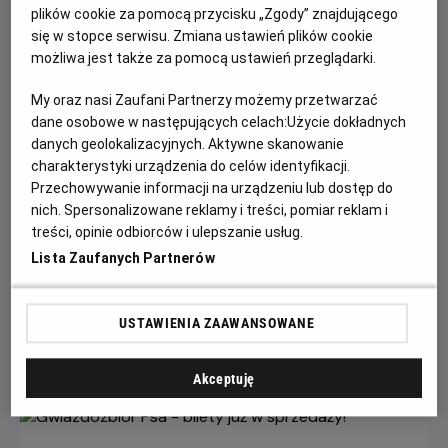
plików cookie za pomocą przycisku „Zgody” znajdującego
się w stopce serwisu. Zmiana ustawień plików cookie
możliwa jest także za pomocą ustawień przeglądarki.
My oraz nasi Zaufani Partnerzy możemy przetwarzać
dane osobowe w następujących celach:
Użycie dokładnych
danych geolokalizacyjnych. Aktywne skanowanie
charakterystyki urządzenia do celów identyfikacji.
Przechowywanie informacji na urządzeniu lub dostęp do
Każde miasto ma swojego Spider-Mana –
nich. Spersonalizowane reklamy i treści, pomiar reklam i
KONKURS!
treści, opinie odbiorców i ulepszanie usług.
Lista Zaufanych Partnerów
Z okazji premiery filmu „Spider-Man: Całkiem nowy dzień”
chcemy udowodnić, że każdy z nas może zostać Spider-
Manem w swoim otoczeniu.
USTAWIENIA ZAAWANSOWANE
Czytaj więcej
Akceptuję