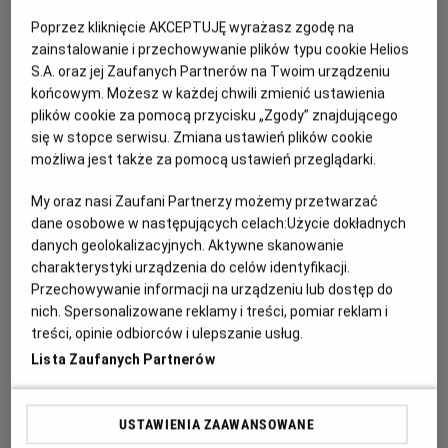
godz. 5.50
Poprzez kliknięcie AKCEPTUJĘ wyrażasz zgodę na
Zagramy kolejno:
zainstalowanie i przechowywanie plików typu cookie Helios
S.A. oraz jej Zaufanych Partnerów na Twoim urządzeniu
RYTUAŁ LILY
(
PREMIERA!
)
końcowym. Możesz w każdej chwili zmienić ustawienia
LALKA
(
PRZEDPREMIERA!
)
plików cookie za pomocą przycisku „Zgody” znajdującego
KRWAWE POLOWANIE
(
PREMIERA!
)
się w stopce serwisu. Zmiana ustawień plików cookie
POŚWIĘCENI
możliwa jest także za pomocą ustawień przeglądarki.
Będzie to wyjątkowa, pełna grozy uczta filmowa i jesteśmy
My oraz nasi Zaufani Partnerzy możemy przetwarzać
przekonani, że jeszcze długo po powrocie do domu nie
dane osobowe w następujących celach:
Użycie dokładnych
będziecie mogli zasnąć. Czy jesteście na to gotowi?
danych geolokalizacyjnych. Aktywne skanowanie
charakterystyki urządzenia do celów identyfikacji.
Przechowywanie informacji na urządzeniu lub dostęp do
nich. Spersonalizowane reklamy i treści, pomiar reklam i
FILMY WYDARZENIA
treści, opinie odbiorców i ulepszanie usług.
Lista Zaufanych Partnerów
Poświęceni
Od 15 lat, 95 min
USTAWIENIA ZAAWANSOWANE