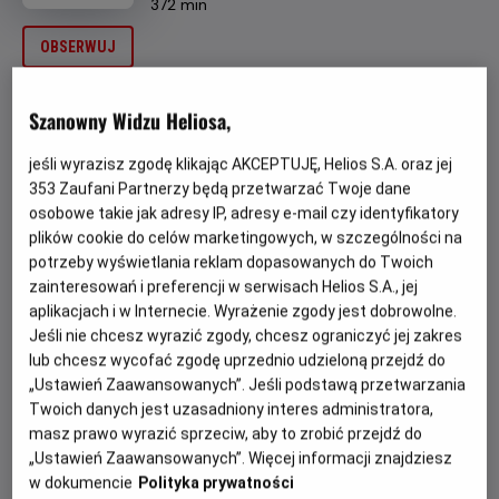
Czas
wiek
372 min
trwania
OBSERWUJ
OPIS WYDARZENIA
Szanowny Widzu Heliosa,
jeśli wyrazisz zgodę klikając AKCEPTUJĘ, Helios S.A. oraz jej
Już
26 czerwca
, na dobry początek wakacji, zaraz po
353
Zaufani Partnerzy będą przetwarzać Twoje dane
rozdaniu szkolnych świadectw, Nocne Maratony Filmowe
osobowe takie jak adresy IP, adresy e-mail czy identyfikatory
zapraszają na Maraton Horrorów! Ten przygotowany z
plików cookie do celów marketingowych, w szczególności na
myślą o Was zestaw filmów, to idealny sposób na
potrzeby wyświetlania reklam dopasowanych do Twoich
odreagowanie całego roku szkolnego! Na początek
zainteresowań i preferencji w serwisach Helios S.A., jej
pierwsza przerażająca premiera tego wieczoru,
“RYTUAŁ
aplikacjach i w Internecie. Wyrażenie zgody jest dobrowolne.
LILY”
! Po krótkiej przerwie, trzymający w obezwładniającym
Jeśli nie chcesz wyrazić zgody, chcesz ograniczyć jej zakres
napięciu, przedpremierowy pokaz filmu
„LALKA”
. Dalej
lub chcesz wycofać zgodę uprzednio udzieloną przejdź do
będzie jeszcze mocniej, bo kolejną premierą tej nocy
„Ustawień Zaawansowanych”. Jeśli podstawą przetwarzania
będzie
„KRWAWE POLOWANIE”
i na koniec
Twoich danych jest uzasadniony interes administratora,
„POŚWIĘCENI”
.
masz prawo wyrazić sprzeciw, aby to zrobić przejdź do
„Ustawień Zaawansowanych”. Więcej informacji znajdziesz
Start:
26.06.2026, godz. 23.00;
Meta:
27.06.2026 r. około
w dokumencie
Polityka prywatności