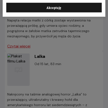
Akceptuję
Napięta relacja matki z córką zostaje wystawiona na
przerażającą próbę, gdy umiera ojciec rodziny, a
pogrążona w żałobie matka zatrudnia tajemniczego
nieznajomego, by przywrócił jej męża do życia.
Czytaj więcej
Lalka
Od 15 lat, 83 min
Nakręcony na taśmie analogowej horror „Lalka” to
przerażający, ultrabrutalny i krwawy hołd dla
amerykańskiego horroru lat siedemdziesiątych – z