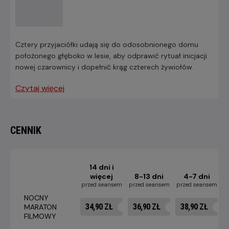
Cztery przyjaciółki udają się do odosobnionego domu
położonego głęboko w lesie, aby odprawić rytuał inicjacji
nowej czarownicy i dopełnić krąg czterech żywiołów.
Czytaj więcej
CENNIK
14 dni i
więcej
8-13 dni
4-7 dni
przed seansem
przed seansem
przed seansem
p
NOCNY
34,90 ZŁ
36,90 ZŁ
38,90 ZŁ
MARATON
FILMOWY