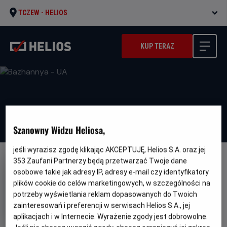
TCZEW -
HELIOS
KUP TERAZ
Szanowny Widzu Heliosa,
jeśli wyrazisz zgodę klikając AKCEPTUJĘ, Helios S.A. oraz jej
353
Zaufani Partnerzy będą przetwarzać Twoje dane
DUBBING
WERSJA JĘZYKOWA UA
osobowe takie jak adresy IP, adresy e-mail czy identyfikatory
Bazhannya - UA
plików cookie do celów marketingowych, w szczególności na
potrzeby wyświetlania reklam dopasowanych do Twoich
Oryginalny
Gatunek
Minima
Wish
Animowany / Przygodowy
Od
tytuł
wiek
zainteresowań i preferencji w serwisach Helios S.A., jej
6 lat
Czas
Kraj
95 min
USA (2023)
aplikacjach i w Internecie. Wyrażenie zgody jest dobrowolne.
trwania
i