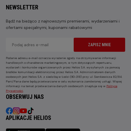
NEWSLETTER
Bądź na bieżąco z najnowszymi premierami, wydarzeniami i
ofertami specjalnymi, kuponami rabatowymi
ZAPISZ MNIE
Podanie adresu e-mail oznacza wyrażenie zgody na otrzymywanie informacji
handlowych o charakterze marketingowym, w tym dotyczących repertuaru,
wydarzeń i konkursów organizowanych przez Helios S.A. wysyłanych za pomocą
środków komunikacji elektronicznej przez Helios S.A. Administratorem danych
osobowych jest Helios S.A. z siedzibą w Łodzi (90-318) przy ul. Sienkiewicza 82/84.
Pani/Pana dane będą przetwarzane w celu wykonania zamówionej usługi. Więcej
informacji na temat przetwarzania danych osobowych znajduje się w
Polityce
Prywatności
.
OBSERWUJ NAS
APLIKACJE HELIOS