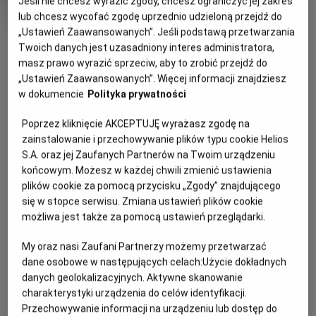
Jeśli nie chcesz wyrazić zgody, chcesz ograniczyć jej zakres
rok
lub chcesz wycofać zgodę uprzednio udzieloną przejdź do
produkcji
OBSERWUJ
„Ustawień Zaawansowanych”. Jeśli podstawą przetwarzania
Twoich danych jest uzasadniony interes administratora,
masz prawo wyrazić sprzeciw, aby to zrobić przejdź do
WIĘCEJ SZCZEGÓŁÓW
„Ustawień Zaawansowanych”. Więcej informacji znajdziesz
PREMIERA
w dokumencie
Polityka prywatności
24 listopada 2023
REŻYSERIA
SCENARIUSZ
OPIS FILMU
Poprzez kliknięcie AKCEPTUJĘ wyrażasz zgodę na
Кріс Бак
Кріс Бак
zainstalowanie i przechowywanie plików typu cookie Helios
OBSADA
Історія розповідає про кмітливу дівчину-ідеалістку, яка
S.A. oraz jej Zaufanych Partnerów na Twoim urządzeniu
загадує настільки сильне бажання, що на нього
Кріс Пайн, Алан Тудик, Аріана Дебос
końcowym. Możesz w każdej chwili zmienić ustawienia
plików cookie za pomocą przycisku „Zgody” znajdującego
відгукується космічна сила - маленька кулька безмежної
się w stopce serwisu. Zmiana ustawień plików cookie
енергії. Щоб врятувати свій народ, вони протистоять
możliwa jest także za pomocą ustawień przeglądarki.
лихому королю. Адже коли воля однієї сміливої людини
поєднується з магією, можуть відбуватися дивовижні речі...
My oraz nasi Zaufani Partnerzy możemy przetwarzać
dane osobowe w następujących celach:
Użycie dokładnych
danych geolokalizacyjnych. Aktywne skanowanie
charakterystyki urządzenia do celów identyfikacji.
Przechowywanie informacji na urządzeniu lub dostęp do