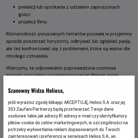
prelekcji lub spotkania z udziałem zaproszonych
gości
projekcji filmu
Różnorodność poruszanych tematów pozwala w przyjemny
sposób poszerzać horyzonty, odkrywać lub zgłębiać pasję,
ale też konfrontować się z problemami, które są ważne dla
młodego człowieka.
Wierzymy, że odpowiednio poprowadzona rozmowa
poparta specjalnie wyselekcjonowanym filmem może
prowadzić do ciekawych dyskusji oraz inspirujących
Szanowny Widzu Heliosa,
wniosków.
Korzyści projektu:
jeśli wyrazisz zgodę klikając AKCEPTUJĘ, Helios S.A. oraz jej
353
Zaufani Partnerzy będą przetwarzać Twoje dane
Cena biletów na spotkania w ramach Kina na Temat
osobowe takie jak adresy IP, adresy e-mail czy identyfikatory
jest taka sama, jak cena pozostałych biletów
plików cookie do celów marketingowych, w szczególności na
szkolnych.
potrzeby wyświetlania reklam dopasowanych do Twoich
Oferujemy bezpłatne
materiały edukacyjne
, które
zainteresowań i preferencji w serwisach Helios S.A., jej