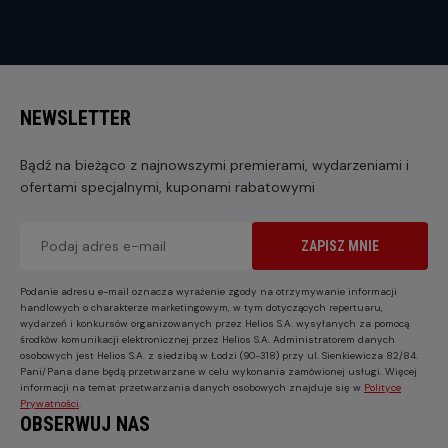
NEWSLETTER
Bądź na bieżąco z najnowszymi premierami, wydarzeniami i
ofertami specjalnymi, kuponami rabatowymi
ZAPISZ MNIE
Podanie adresu e-mail oznacza wyrażenie zgody na otrzymywanie informacji
handlowych o charakterze marketingowym, w tym dotyczących repertuaru,
wydarzeń i konkursów organizowanych przez Helios S.A. wysyłanych za pomocą
środków komunikacji elektronicznej przez Helios S.A. Administratorem danych
osobowych jest Helios S.A. z siedzibą w Łodzi (90-318) przy ul. Sienkiewicza 82/84.
Pani/Pana dane będą przetwarzane w celu wykonania zamówionej usługi. Więcej
informacji na temat przetwarzania danych osobowych znajduje się w
Polityce
Prywatności
.
OBSERWUJ NAS