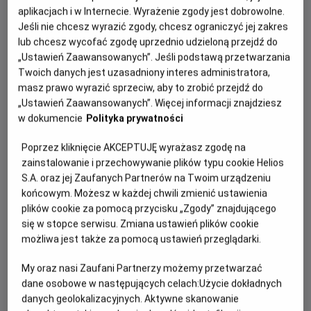
aplikacjach i w Internecie. Wyrażenie zgody jest dobrowolne.
można wykorzystać w celu kontynuacji lekcji w szkole.
Jeśli nie chcesz wyrazić zgody, chcesz ograniczyć jej zakres
lub chcesz wycofać zgodę uprzednio udzieloną przejdź do
„Ustawień Zaawansowanych”. Jeśli podstawą przetwarzania
Zobacz film promujący program Kino na Temat:
Twoich danych jest uzasadniony interes administratora,
masz prawo wyrazić sprzeciw, aby to zrobić przejdź do
„Ustawień Zaawansowanych”. Więcej informacji znajdziesz
w dokumencie
Polityka prywatności
Poprzez kliknięcie AKCEPTUJĘ wyrażasz zgodę na
zainstalowanie i przechowywanie plików typu cookie Helios
S.A. oraz jej Zaufanych Partnerów na Twoim urządzeniu
końcowym. Możesz w każdej chwili zmienić ustawienia
plików cookie za pomocą przycisku „Zgody” znajdującego
się w stopce serwisu. Zmiana ustawień plików cookie
możliwa jest także za pomocą ustawień przeglądarki.
My oraz nasi Zaufani Partnerzy możemy przetwarzać
dane osobowe w następujących celach:
Użycie dokładnych
KONTAKT
danych geolokalizacyjnych. Aktywne skanowanie