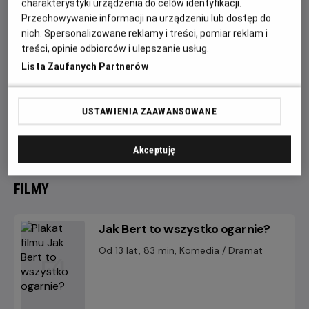
charakterystyki urządzenia do celów identyfikacji.
Zachęcamy do skorzystania z naszego
formularza
Przechowywanie informacji na urządzeniu lub dostęp do
kontaktowego
lub osobisty kontakt:
nich. Spersonalizowane reklamy i treści, pomiar reklam i
treści, opinie odbiorców i ulepszanie usług.
Kamil Nowaczyk - opiekun projektów Helios Dla
Lista Zaufanych Partnerów
Szkoły w kinie Helios Tczew, tel. 516 263 434 lub
mail:
kamil.nowaczyk@helios.pl
Kierownik zmiany tel. 516 263 484 lub mail
USTAWIENIA ZAAWANSOWANE
tczew@helios.pl
(wszystkie dni tygodnia w godz. 9-
21)
Akceptuję
FILMY
Jak Bert to wszystko ogarnie?
Od 13 lat, 83 min, Komedia / Dramat