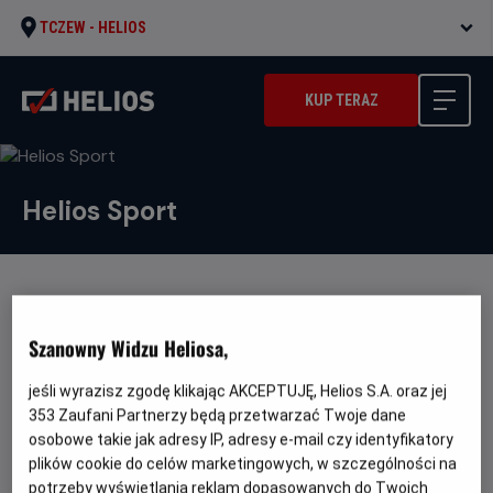
TCZEW -
HELIOS
KUP TERAZ
Helios Sport
Helios Sport
to oferta dla miłośników sportu, którzy cenią
Szanowny Widzu Heliosa,
sobie połączenie emocji towarzyszących oglądaniu
zmagań sportowców oraz magii sali kinowej.
jeśli wyrazisz zgodę klikając AKCEPTUJĘ, Helios S.A. oraz jej
Wykorzystując najszybsze łącza światłowodowe jesteśmy
353
Zaufani Partnerzy będą przetwarzać Twoje dane
w stanie przenieść naszych widzów na areny największych
osobowe takie jak adresy IP, adresy e-mail czy identyfikatory
zmagań sportowych. Wszystko to w połączeniu najwyższą
plików cookie do celów marketingowych, w szczególności na
jakością obrazu i dźwięku tworzy niezapomnianą mieszankę.
potrzeby wyświetlania reklam dopasowanych do Twoich