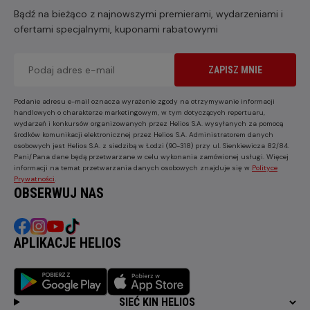
Bądź na bieżąco z najnowszymi premierami, wydarzeniami i
ofertami specjalnymi, kuponami rabatowymi
ZAPISZ MNIE
Podanie adresu e-mail oznacza wyrażenie zgody na otrzymywanie informacji
handlowych o charakterze marketingowym, w tym dotyczących repertuaru,
wydarzeń i konkursów organizowanych przez Helios S.A. wysyłanych za pomocą
środków komunikacji elektronicznej przez Helios S.A. Administratorem danych
osobowych jest Helios S.A. z siedzibą w Łodzi (90-318) przy ul. Sienkiewicza 82/84.
Pani/Pana dane będą przetwarzane w celu wykonania zamówionej usługi. Więcej
informacji na temat przetwarzania danych osobowych znajduje się w
Polityce
Prywatności
.
OBSERWUJ NAS
APLIKACJE HELIOS
SIEĆ KIN HELIOS