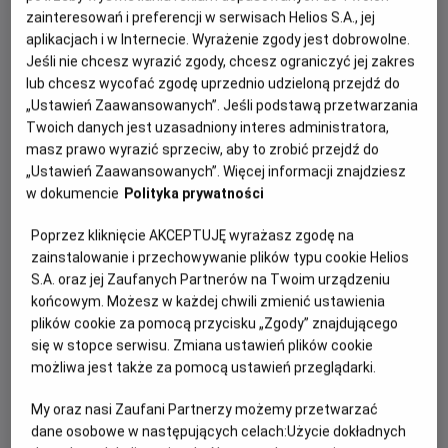
zainteresowań i preferencji w serwisach Helios S.A., jej
Sala kinowa stwarza wyjątkowe możliwości do oglądania
aplikacjach i w Internecie. Wyrażenie zgody jest dobrowolne.
meczów. Z jednej strony przenosi emocje prosto ze
Jeśli nie chcesz wyrazić zgody, chcesz ograniczyć jej zakres
stadionu, z drugiej gwarantuje komfort odbioru dzięki
lub chcesz wycofać zgodę uprzednio udzieloną przejdź do
wygodnym fotelom oraz najwyższej jakości dźwięku i
„Ustawień Zaawansowanych”. Jeśli podstawą przetwarzania
obrazu.
Twoich danych jest uzasadniony interes administratora,
masz prawo wyrazić sprzeciw, aby to zrobić przejdź do
Niezapomniane emocje gwarantowane.
„Ustawień Zaawansowanych”. Więcej informacji znajdziesz
w dokumencie
Polityka prywatności
NAJBLIŻSZE WYDARZENIE
Poprzez kliknięcie AKCEPTUJĘ wyrażasz zgodę na
zainstalowanie i przechowywanie plików typu cookie Helios
S.A. oraz jej Zaufanych Partnerów na Twoim urządzeniu
Cały czas pracujemy nad poszerzeniem naszej oferty,
końcowym. Możesz w każdej chwili zmienić ustawienia
dlatego zaglądajcie regularnie na naszą stronę i śledźcie
plików cookie za pomocą przycisku „Zgody” znajdującego
kolejne propozycje.
się w stopce serwisu. Zmiana ustawień plików cookie
możliwa jest także za pomocą ustawień przeglądarki.
CENNIK
My oraz nasi Zaufani Partnerzy możemy przetwarzać
dane osobowe w następujących celach:
Użycie dokładnych