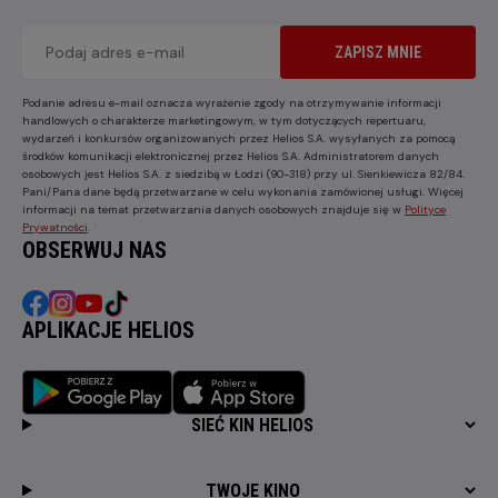
ZAPISZ MNIE
Podanie adresu e-mail oznacza wyrażenie zgody na otrzymywanie informacji
handlowych o charakterze marketingowym, w tym dotyczących repertuaru,
wydarzeń i konkursów organizowanych przez Helios S.A. wysyłanych za pomocą
środków komunikacji elektronicznej przez Helios S.A. Administratorem danych
osobowych jest Helios S.A. z siedzibą w Łodzi (90-318) przy ul. Sienkiewicza 82/84.
Pani/Pana dane będą przetwarzane w celu wykonania zamówionej usługi. Więcej
informacji na temat przetwarzania danych osobowych znajduje się w
Polityce
Prywatności
.
OBSERWUJ NAS
APLIKACJE HELIOS
SIEĆ KIN HELIOS
TWOJE KINO