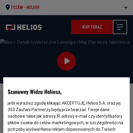
TCZEW -
HELIOS
KUP TERAZ
Szanowny Widzu Heliosa,
DUBBING
jeśli wyrazisz zgodę klikając AKCEPTUJĘ, Helios S.A. oraz jej
Biuro Detektywistyczne
353
Zaufani Partnerzy będą przetwarzać Twoje dane
Lassego i Mai. Pierwsza
osobowe takie jak adresy IP, adresy e-mail czy identyfikatory
tajemnica
plików cookie do celów marketingowych, w szczególności na
potrzeby wyświetlania reklam dopasowanych do Twoich
Gatunek
Minimalny
Familijny
Od 6 lat