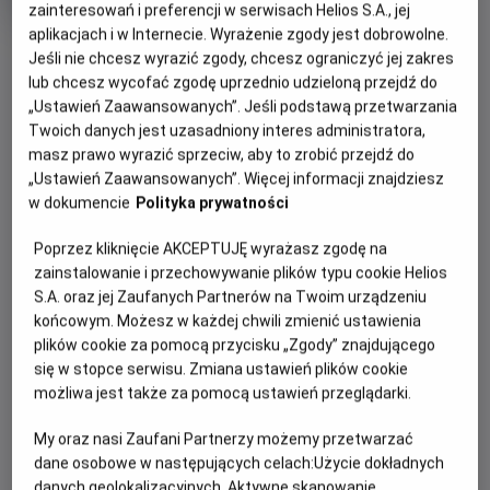
Czas
Kraj
wiek
zainteresowań i preferencji w serwisach Helios S.A., jej
95 min
Szwecja (2018)
trwania
i
aplikacjach i w Internecie. Wyrażenie zgody jest dobrowolne.
OBSERWUJ
rok
Jeśli nie chcesz wyrazić zgody, chcesz ograniczyć jej zakres
produkcji
lub chcesz wycofać zgodę uprzednio udzieloną przejdź do
„Ustawień Zaawansowanych”. Jeśli podstawą przetwarzania
WIĘCEJ SZCZEGÓŁÓW
PREMIERA
Twoich danych jest uzasadniony interes administratora,
masz prawo wyrazić sprzeciw, aby to zrobić przejdź do
6 marca 2019
„Ustawień Zaawansowanych”. Więcej informacji znajdziesz
REŻYSERIA
SCENARIUSZ
OPIS FILMU
w dokumencie
Polityka prywatności
Josephine Bornebusch
Henrik Engström, Mattias
Grosin
Pierwsze zlecenie dla Detektywistycznego Biura Lassego i
Poprzez kliknięcie AKCEPTUJĘ wyrażasz zgodę na
OBSADA
Mai! Przed rozpoczęciem ważnego konkursu, w szkole w
zainstalowanie i przechowywanie plików typu cookie Helios
Ester Vuori , Frank Dorsin, Johan Rheborg
Valleby, znika cenna nagroda. Czy dzieciom uda się ją
S.A. oraz jej Zaufanych Partnerów na Twoim urządzeniu
odnaleźć?
końcowym. Możesz w każdej chwili zmienić ustawienia
plików cookie za pomocą przycisku „Zgody” znajdującego
Bohaterowie popularnej serii filmów otrzymują pierwsze
się w stopce serwisu. Zmiana ustawień plików cookie
poważne zlecenie. Konkurs Hammarabi ma szansę stać się
możliwa jest także za pomocą ustawień przeglądarki.
wielkim wydarzeniem w szkole w Valleby. Nagrodą jest
starożytna księga, w której spisano zasady rozwiązywania
My oraz nasi Zaufani Partnerzy możemy przetwarzać
dane osobowe w następujących celach:
Użycie dokładnych
sporów. Tuż przed rozpoczęciem konkursu książka znika w
danych geolokalizacyjnych. Aktywne skanowanie