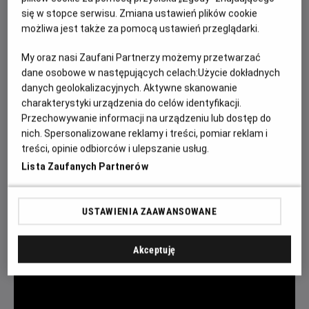
Twórcy
się w stopce serwisu. Zmiana ustawień plików cookie
Routesetting to sztuka, która kształtuje doświadczenia
możliwa jest także za pomocą ustawień przeglądarki.
wspinaczy. Film podąża za grupą doświadczonych
My oraz nasi Zaufani Partnerzy możemy przetwarzać
routesetterów w procesie przygotowywania dróg na
dane osobowe w następujących celach:
Użycie dokładnych
największe zawody w Polsce. Dróg, które nie tylko
danych geolokalizacyjnych. Aktywne skanowanie
wymagają od zawodników siły i techniki, ale także
charakterystyki urządzenia do celów identyfikacji.
pobudzają wyobraźnię i kreują niezapomniane widowisko.
Przechowywanie informacji na urządzeniu lub dostęp do
nich. Spersonalizowane reklamy i treści, pomiar reklam i
Reżyseria: Wojtek Kozakiewicz
treści, opinie odbiorców i ulepszanie usług.
Produkcja: Polska
Lista Zaufanych Partnerów
Rok: 2025
Czas: 24 min
USTAWIENIA ZAAWANSOWANE
WYRÓŻNIENIE NA 30. FESTIWALU GÓRSKIM
Akceptuję