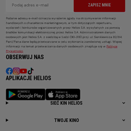
ZAPISZ MNIE
Podanie adresu e-mail oznacza wyrażenie zgody na otrzymywanie informacji
handlowych o charakterze marketingowym, w tym dotyczących repertuaru,
wydarzeń i konkursów organizowanych przez Helios S.A. wysyłanych za pomocą
środków komunikacji elektronicznej przez Helios S.A. Administratorem danych
osobowych jest Helios S.A. z siedzibą w Łodzi (90-318) przy ul. Sienkiewicza 82/84.
Pani/Pana dane będą przetwarzane w celu wykonania zamówionej usługi. Więcej
informacji na temat przetwarzania danych osobowych znajduje się w
Polityce
Prywatności
.
OBSERWUJ NAS
APLIKACJE HELIOS
SIEĆ KIN HELIOS
TWOJE KINO