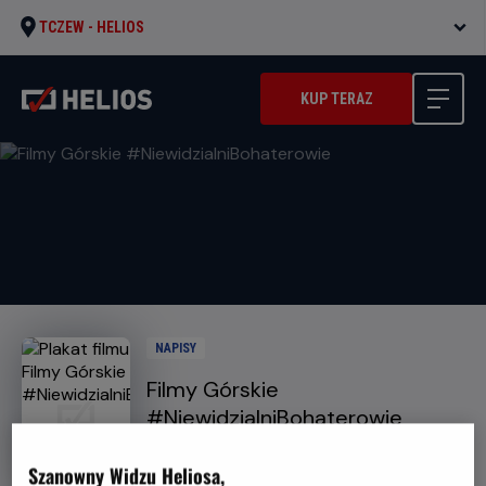
TCZEW -
HELIOS
KUP TERAZ
NAPISY
Filmy Górskie
#NiewidzialniBohaterowie
Gatunek
Minimalny
Sportowy
Od 15 lat
Czas
Kraj
wiek
91 min
Inne
Szanowny Widzu Heliosa,