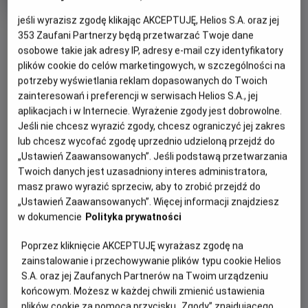
trwania
i
rok
jeśli wyrazisz zgodę klikając AKCEPTUJĘ, Helios S.A. oraz jej
produkcji
OBSERWUJ
353
Zaufani Partnerzy będą przetwarzać Twoje dane
osobowe takie jak adresy IP, adresy e-mail czy identyfikatory
plików cookie do celów marketingowych, w szczególności na
WIĘCEJ SZCZEGÓŁÓW
PREMIERA
potrzeby wyświetlania reklam dopasowanych do Twoich
zainteresowań i preferencji w serwisach Helios S.A., jej
16 kwietnia 2026
aplikacjach i w Internecie. Wyrażenie zgody jest dobrowolne.
OPIS FILMU
Jeśli nie chcesz wyrazić zgody, chcesz ograniczyć jej zakres
lub chcesz wycofać zgodę uprzednio udzieloną przejdź do
Motywem przewodnim ostatnich w tym sezonie pokazów
„Ustawień Zaawansowanych”. Jeśli podstawą przetwarzania
w ramach Best Of Lądek będą
"niewidzialni
Twoich danych jest uzasadniony interes administratora,
bohaterowie"
. Na pozór dwie zupełnie różne historie, z
masz prawo wyrazić sprzeciw, aby to zrobić przejdź do
jednej strony gwiazda światowej estrady, z drugiej polscy
„Ustawień Zaawansowanych”. Więcej informacji znajdziesz
routsetterzy przygotowujący trasy na największe zawody
w dokumencie
Polityka prywatności
w Polsce. Obie historie świetnie pokazują, że największe
Poprzez kliknięcie AKCEPTUJĘ wyrażasz zgodę na
rzeczy, wyzwania, często dzieją się po cichu, bez fleszy,
zainstalowanie i przechowywanie plików typu cookie Helios
światła reflektorów i rozgłosu. Hasło "Nie każdy bohater
S.A. oraz jej Zaufanych Partnerów na Twoim urządzeniu
nosi pelerynę" pasuje tu idealnie.
końcowym. Możesz w każdej chwili zmienić ustawienia
plików cookie za pomocą przycisku „Zgody” znajdującego