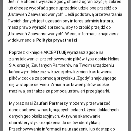
Jeśli nie chcesz wyrazić zgody, chcesz ograniczyć jej zakres
rok
lub chcesz wycofać zgodę uprzednio udzieloną przejdź do
produkcji
OBSERWUJ
„Ustawień Zaawansowanych”. Jeśli podstawą przetwarzania
Twoich danych jest uzasadniony interes administratora,
masz prawo wyrazić sprzeciw, aby to zrobić przejdź do
WIĘCEJ SZCZEGÓŁÓW
PREMIERA
„Ustawień Zaawansowanych”. Więcej informacji znajdziesz
w dokumencie
Polityka prywatności
4 czerwca 2026
REŻYSERIA
SCENARIUSZ
OPIS FILMU
Poprzez kliknięcie AKCEPTUJĘ wyrażasz zgodę na
David Fincher
Chuck Palahniuk, Jim Uhls
zainstalowanie i przechowywanie plików typu cookie Helios
OBSADA
Już 4 czerwca kultowy „Podziemny krąg” („Fight Club”)
S.A. oraz jej Zaufanych Partnerów na Twoim urządzeniu
wraca do kin po ponad 25 latach od premiery! Ten
Brad Pitt, Helena Bonham Carter, Zach Grenier
końcowym. Możesz w każdej chwili zmienić ustawienia
prowokacyjny dramat, z udziałem Brada Pitta i Edwarda
plików cookie za pomocą przycisku „Zgody” znajdującego
Nortona, w reżyserii Davida Finchera, opowiada o
się w stopce serwisu. Zmiana ustawień plików cookie
możliwa jest także za pomocą ustawień przeglądarki.
znudzonym i wyobcowanym mężczyźnie, który wraz z
charyzmatycznym towarzyszem tworzą działający w
My oraz nasi Zaufani Partnerzy możemy przetwarzać
podziemiu klub walki.
dane osobowe w następujących celach:
Użycie dokładnych
danych geolokalizacyjnych. Aktywne skanowanie
charakterystyki urządzenia do celów identyfikacji.
Przechowywanie informacji na urządzeniu lub dostęp do