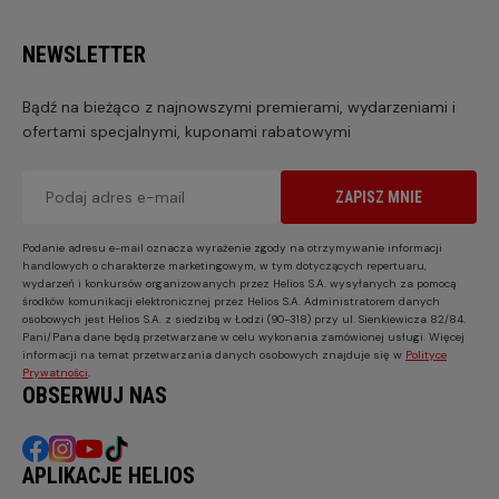
NEWSLETTER
Bądź na bieżąco z najnowszymi premierami, wydarzeniami i
ofertami specjalnymi, kuponami rabatowymi
ZAPISZ MNIE
Podanie adresu e-mail oznacza wyrażenie zgody na otrzymywanie informacji
handlowych o charakterze marketingowym, w tym dotyczących repertuaru,
wydarzeń i konkursów organizowanych przez Helios S.A. wysyłanych za pomocą
środków komunikacji elektronicznej przez Helios S.A. Administratorem danych
osobowych jest Helios S.A. z siedzibą w Łodzi (90-318) przy ul. Sienkiewicza 82/84.
Pani/Pana dane będą przetwarzane w celu wykonania zamówionej usługi. Więcej
informacji na temat przetwarzania danych osobowych znajduje się w
Polityce
Prywatności
.
OBSERWUJ NAS
APLIKACJE HELIOS