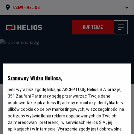
TCZEW -
HELIOS
KUP TERAZ
Szanowny Widzu Heliosa,
jeśli wyrazisz zgodę klikając AKCEPTUJĘ, Helios S.A. oraz jej
351
Zaufani Partnerzy będą przetwarzać Twoje dane
NAPISY
osobowe takie jak adresy IP, adresy e-mail czy identyfikatory
Podziemny krąg
plików cookie do celów marketingowych, w szczególności na
Oryginalny
Gatunek
potrzeby wyświetlania reklam dopasowanych do Twoich
Fight Club
Thriller / Dramat / Kryminał
tytuł
Minimalny
Od 15 lat
zainteresowań i preferencji w serwisach Helios S.A., jej
Czas
wiek
Kraj
140 min
Niemcy, USA
aplikacjach i w Internecie. Wyrażenie zgody jest dobrowolne.
trwania
i