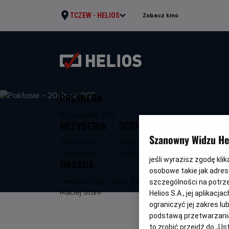
TCZEW -
HELIOS
Zobacz kino
PREMIERA
9 listopada 2012
REŻYSERIA
SCENARIUSZ
Szanowny Widzu Hel
Władysław
Władysław
Pasikowski
Pasikowski
jeśli wyrazisz zgodę kli
OBSADA
osobowe takie jak adresy
Ireneusz Czop, Jerzy Radziwiłowicz,
szczególności na potrz
Maciej Stuhr
Helios S.A., jej aplikac
ograniczyć jej zakres l
podstawą przetwarzania
to zrobić przejdź do „