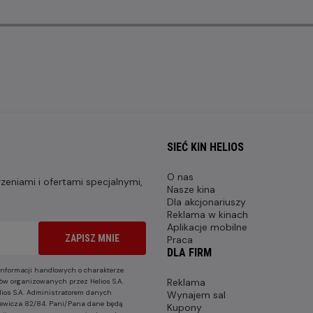
SIEĆ KIN HELIOS
O nas
eniami i ofertami specjalnymi,
Nasze kina
Dla akcjonariuszy
Reklama w kinach
Aplikacje mobilne
ZAPISZ MNIE
Praca
DLA FIRM
nformacji handlowych o charakterze
Reklama
ów organizowanych przez Helios S.A.
lios S.A. Administratorem danych
Wynajem sal
nkiewicza 82/84. Pani/Pana dane będą
Kupony