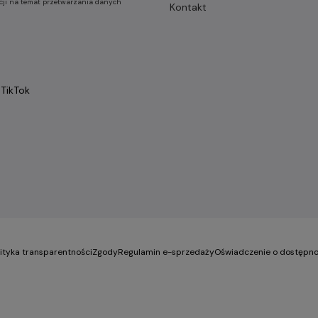
cji na temat przetwarzania danych
Kontakt
TikTok
lityka transparentności
Zgody
Regulamin e-sprzedaży
Oświadczenie o dostępno