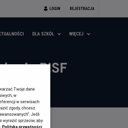
LOGIN
REJESTRACJA
KTUALNOŚCI
DLA SZKÓŁ
WIĘCEJ
-lecie PISF
twarzać Twoje dane
gowych, w
eferencji w serwisach
yrazić zgody, chcesz
aawansowanych”. Jeśli
 wyrazić sprzeciw, aby
e
Polityka prywatności