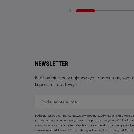
NEWSLETTER
Bądź na bieżąco z najnowszymi premierami, wydarz
kuponami rabatowymi
Podanie adresu e-mail oznacza wyrażenie zgody na otrzymywanie i
marketingowym, w tym dotyczących repertuaru, wydarzeń i konkurs
wysyłanych za pomocą środków komunikacji elektronicznej przez He
osobowych jest Helios S.A. z siedzibą w Łodzi (90-318) przy ul. Sie