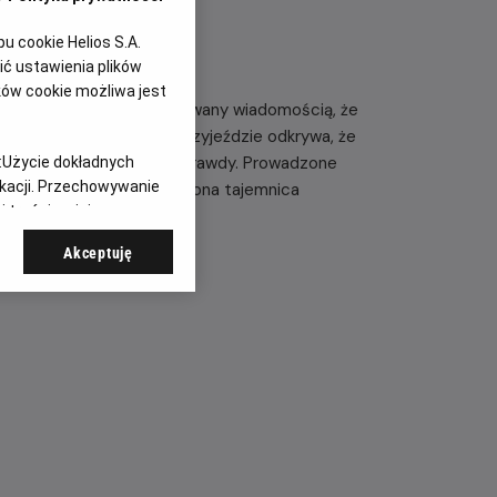
 cookie Helios S.A.
ć ustawienia plików
ków cookie możliwa jest
yjeżdża do Polski, zaalarmowany wiadomością, że
zkańcami swojej wsi. Po przyjeździe odkrywa, że
lat bracia próbują dojść prawdy. Prowadzone
:
Użycie dokładnych
ikacji. Przechowywanie
 w otwartą agresję. Ujawniona tajemnica
 treści, opinie
Akceptuję