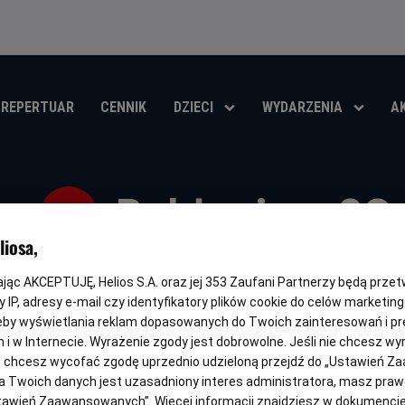
REPERTUAR
CENNIK
DZIECI
WYDARZENIA
A
Pokłosie - 20
iosa,
Oryginalny
Gatunek
Minimalny
Czas
Kraj
Pokłosie
Dramat
Od 15 lat
102 min
Polska
tytuł
wiek
trwania
i
kając AKCEPTUJĘ, Helios S.A. oraz jej
353
Zaufani Partnerzy będą prze
rok
OBSERWUJ
 IP, adresy e-mail czy identyfikatory plików cookie do celów marketin
produkcji
eby wyświetlania reklam dopasowanych do Twoich zainteresowań i pr
jach i w Internecie. Wyrażenie zgody jest dobrowolne. Jeśli nie chcesz w
ub chcesz wycofać zgodę uprzednio udzieloną przejdź do „Ustawień Z
 Twoich danych jest uzasadniony interes administratora, masz prawo
FILM POLSKI
Ustawień Zaawansowanych”. Więcej informacji znajdziesz w dokumenci