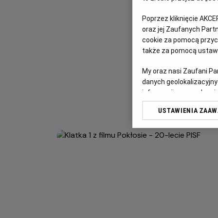
Poprzez kliknięcie AKCE
oraz jej Zaufanych Par
cookie za pomocą przyci
także za pomocą ustawi
My oraz nasi Zaufani P
danych geolokalizacyjny
informacji na urządzeniu
odbiorców i ulepszanie u
USTAWIENIA ZAA
Lista Zaufanych Partn