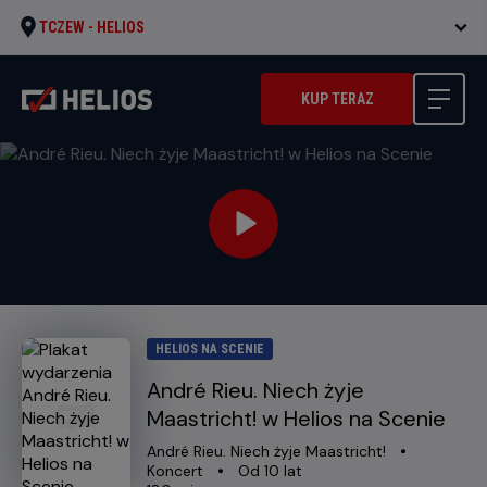
TCZEW -
HELIOS
KUP TERAZ
HELIOS NA SCENIE
André Rieu. Niech żyje
Maastricht! w Helios na Scenie
Oryginalny
Gatunek
André Rieu. Niech żyje Maastricht!
tytuł
Minimalny
Koncert
Od 10 lat