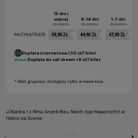
15 dni i
więcej
8-14 dni
1-7 dni
do seansu
do seansu
do seansu
39,90 ZŁ
44,90 ZŁ
47,90 ZŁ
MUZYKA/TEATR
Dopłata internetowa 1,50 zł/1 bilet
Dopłata do sali dream +9 zł/1 bilet
* Bilet grupowy dostępny tylko w kasie kina.