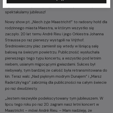
nigdy wcześniej nie występowały na Vrijthof. To będzie
spektakularny jubileusz!
Nowy show pt. „Niech żyje Maastricht!” to radosny hołd dla
rodzinnego miasta Maestra, w którym wszystko się
zaczęło. 20 lat temu André Rieu i jego Orkiestra Johanna
Straussa po raz pierwszy wystąpili na Vrijthof.
Średniowieczny plac zamienił się wtedy w lśniącą salę
balową na świeżym powietrzu. Publiczność wysłuchała
pierwszego tego typu koncertu, a wszystko pod letnim
niebem, usianym migocącymi gwiazdami. Sukces był
niebywały, tym bardziej że całość była retransmitowana do
kin. Teraz walc „Nad pięknym modrym Dunajem” i „Marsz
Radetzky’ego” zabrzmią dla publiczności na całym świecie
po raz dwudziesty.
„Jestem niezwykle podekscytowany tym jubileuszem. W
lipcu tego roku po raz 20. zagram nasz letni koncert w
Maastricht – mówi André Rieu. – Mam nadzieję, że