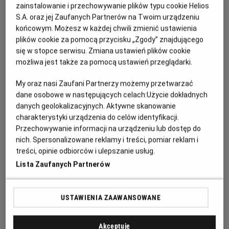
zainstalowanie i przechowywanie plików typu cookie Helios
OPIS WYDARZENIA
S.A. oraz jej Zaufanych Partnerów na Twoim urządzeniu
końcowym. Możesz w każdej chwili zmienić ustawienia
Zasiądź z bliskimi w kinie, bo czeka na Was 20. już
plików cookie za pomocą przycisku „Zgody” znajdującego
retransmisja letniego koncertu André Rieu z Maastricht!
się w stopce serwisu. Zmiana ustawień plików cookie
Tak, tak... W lipcu 2026 roku Maestro i jego ukochana
możliwa jest także za pomocą ustawień przeglądarki.
Orkiestra Johanna Straussa po raz kolejny wystąpią na
My oraz nasi Zaufani Partnerzy możemy przetwarzać
Vrijthof, słynnym placu tego urokliwego średniowiecznego
dane osobowe w następujących celach:
Użycie dokładnych
miasteczka. Król Walca i jego goście zagrają po raz 20. dla
danych geolokalizacyjnych. Aktywne skanowanie
ściągających tu co roku z całego świata kilkudziesięciu
charakterystyki urządzenia do celów identyfikacji.
tysięcy miłośników dobrej muzyki. Na szczęście ten
Przechowywanie informacji na urządzeniu lub dostęp do
wspaniały letni wieczór będzie retransmitowany już jesienią
nich. Spersonalizowane reklamy i treści, pomiar reklam i
do kin całego świata.
treści, opinie odbiorców i ulepszanie usług.
Lista Zaufanych Partnerów
Czeka Was więc seans pełen uroczych walców i marszy
Johannów Straussów ojca i syna, ale też songi ze słynnych
musicali „My Fair Lady” czy „Nędznicy”, jak również inne hity,
USTAWIENIA ZAAWANSOWANE
choćby „Obój Gabriela” Ennia Morricone z filmu „Misja”.
Oprócz Platynowych Tenorów i sopranistek o
Akceptuję
międzynarodowej renomie pojawią się też gwiazdy, które