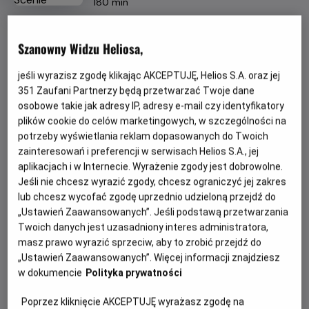
Czas
wiek
180 min
trwania
OBSERWUJ
Szanowny Widzu Heliosa,
jeśli wyrazisz zgodę klikając AKCEPTUJĘ, Helios S.A. oraz jej
WIĘCEJ SZCZEGÓŁÓW
REŻYSERIA
SCENARIUSZ
351
Zaufani Partnerzy będą przetwarzać Twoje dane
André Rieu
André Rieu
osobowe takie jak adresy IP, adresy e-mail czy identyfikatory
OBSADA
GODZINY SEANSÓW
plików cookie do celów marketingowych, w szczególności na
André Rieu, Maja Jasińska, Johann Strauss Orchestra
potrzeby wyświetlania reklam dopasowanych do Twoich
PIĄTEK, 21 SIERPNIA 2026
zainteresowań i preferencji w serwisach Helios S.A., jej
PIĄTEK,
aplikacjach i w Internecie. Wyrażenie zgody jest dobrowolne.
21
18:00
*
Jeśli nie chcesz wyrazić zgody, chcesz ograniczyć jej zakres
SIERPNIA
2D, napisy
lub chcesz wycofać zgodę uprzednio udzieloną przejdź do
2026
„Ustawień Zaawansowanych”. Jeśli podstawą przetwarzania
Twoich danych jest uzasadniony interes administratora,
masz prawo wyrazić sprzeciw, aby to zrobić przejdź do
POKAŻ KOLEJNE DNI
„Ustawień Zaawansowanych”. Więcej informacji znajdziesz
w dokumencie
Polityka prywatności
*
nie obowiązują kupony i zaproszenia
Poprzez kliknięcie AKCEPTUJĘ wyrażasz zgodę na