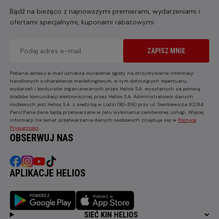
Bądź na bieżąco z najnowszymi premierami, wydarzeniami i
ofertami specjalnymi, kuponami rabatowymi
ZAPISZ MNIE
Podanie adresu e-mail oznacza wyrażenie zgody na otrzymywanie informacji
handlowych o charakterze marketingowym, w tym dotyczących repertuaru,
wydarzeń i konkursów organizowanych przez Helios S.A. wysyłanych za pomocą
środków komunikacji elektronicznej przez Helios S.A. Administratorem danych
osobowych jest Helios S.A. z siedzibą w Łodzi (90-318) przy ul. Sienkiewicza 82/84.
Pani/Pana dane będą przetwarzane w celu wykonania zamówionej usługi. Więcej
informacji na temat przetwarzania danych osobowych znajduje się w
Polityce
Prywatności
.
OBSERWUJ NAS
APLIKACJE HELIOS
SIEĆ KIN HELIOS