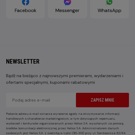
Facebook
Messenger
WhatsApp
NEWSLETTER
Bądź na bieżąco z najnowszymi premierami, wydarzeniami i
ofertami specjalnymi, kuponami rabatowymi
ZAPISZ MNIE
Podanie adresu e-mail oznacza wyrażenie zgody na otrzymywanie informacji
handlowych o charakterze marketingowym, w tym dotyczących repertuaru,
wydarzeń i konkursów organizowanych przez Helios S.A. wysyłanych za pomocą
środków komunikacji elektronicznej przez Helios S.A. Administratorem danych
osobowych jest Helios S.A. z siedzibą w Łodzi (90-318) przy ul. Sienkiewicza 82/84.