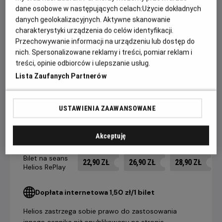
zgorzkniały Rick musi dokonać wyboru między własnym
dane osobowe w następujących celach:
Użycie dokładnych
danych geolokalizacyjnych. Aktywne skanowanie
szczęściem a dobrem tych, których życie wisi na włosku.
charakterystyki urządzenia do celów identyfikacji.
Wyróżniona trzema Oscarami®, w tym za najlepszy film,
Przechowywanie informacji na urządzeniu lub dostęp do
Casablanca to najpopularniejszy i najbardziej uwielbiany film
nich. Spersonalizowane reklamy i treści, pomiar reklam i
treści, opinie odbiorców i ulepszanie usług.
na świecie!
Lista Zaufanych Partnerów
CENNIK
USTAWIENIA ZAAWANSOWANE
Akceptuję
14 dni +
8-13 dni
4-7 dni
do seansu
do seansu
do seansu
Bilet na seans
22,90 ZŁ
26,90 ZŁ
28,90 ZŁ
Helios RePlay
Dopłata internetowa 1,50 zł/1 bilet
Helios zastrzega sobie prawo do zastosowania
innego cennika niż opublikowany na stronie