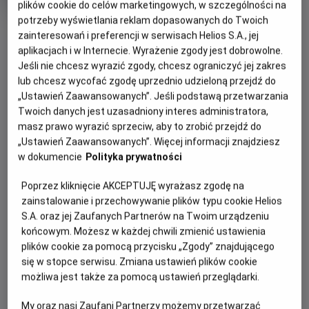
Czas
wiek
118 min
plików cookie do celów marketingowych, w szczególności na
trwania
potrzeby wyświetlania reklam dopasowanych do Twoich
OBSERWUJ
zainteresowań i preferencji w serwisach Helios S.A., jej
aplikacjach i w Internecie. Wyrażenie zgody jest dobrowolne.
Jeśli nie chcesz wyrazić zgody, chcesz ograniczyć jej zakres
WIĘCEJ SZCZEGÓŁÓW
REŻYSERIA
SCENARIUSZ
lub chcesz wycofać zgodę uprzednio udzieloną przejdź do
OPIS WYDARZENIA
„Ustawień Zaawansowanych”. Jeśli podstawą przetwarzania
Michael Curtiz
Murray Burnett, Casey
Twoich danych jest uzasadniony interes administratora,
Robinson
masz prawo wyrazić sprzeciw, aby to zrobić przejdź do
OBSADA
Casablanca: Łatwo do niej trafić, trudniej ją pokochać,
„Ustawień Zaawansowanych”. Więcej informacji znajdziesz
zwłaszcza jeśli twoje nazwisko figuruje na liście osób
Humphrey Bogart, Ingrid Bergman, Paul Henreid, Claud Rains
w dokumencie
Polityka prywatności
poszukiwanych przez nazistów.
Poprzez kliknięcie AKCEPTUJĘ wyrażasz zgodę na
Na czele tej listy znajduje się przywódca czeskiego ruchu
zainstalowanie i przechowywanie plików typu cookie Helios
oporu Victor Laszlo (Paul Henreid), którego jedyną nadzieją
S.A. oraz jej Zaufanych Partnerów na Twoim urządzeniu
jest Rick Blaine (Humphrey Bogart). Rick to cyniczny
końcowym. Możesz w każdej chwili zmienić ustawienia
Amerykanin, który nie ma zamiaru poświęcać się dla
plików cookie za pomocą przycisku „Zgody” znajdującego
nikogo... a już na pewno nie dla żony Victora, Ilsy (Ingrid
się w stopce serwisu. Zmiana ustawień plików cookie
Bergman), byłej kochanki, która niegdyś złamała mu serce.
możliwa jest także za pomocą ustawień przeglądarki.
Gdy Ilsa proponuje, że spędzi z nim noc w zamian za
umożliwienie Victorowi bezpiecznego wyjazdu z kraju,
My oraz nasi Zaufani Partnerzy możemy przetwarzać