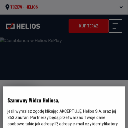
TCZEW -
HELIOS
KUP TERAZ
Szanowny Widzu Heliosa,
jeśli wyrazisz zgodę klikając AKCEPTUJĘ, Helios S.A. oraz jej
Casablanca w Helios RePlay
353
Zaufani Partnerzy będą przetwarzać Twoje dane
Gatunek
Minimalny
Dramat / Film- noir
Od 13 lat
osobowe takie jak adresy IP, adresy e-mail czy identyfikatory