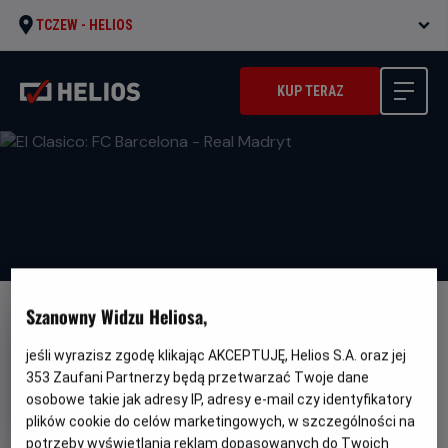
TCZEW -
HELIOS
KUP TERAZ
Szanowny Widzu Heliosa,
jeśli wyrazisz zgodę klikając AKCEPTUJĘ, Helios S.A. oraz jej
353
Zaufani Partnerzy będą przetwarzać Twoje dane
El Clasico: FC Barcelona - Real
osobowe takie jak adresy IP, adresy e-mail czy identyfikatory
plików cookie do celów marketingowych, w szczególności na
Madryt
potrzeby wyświetlania reklam dopasowanych do Twoich