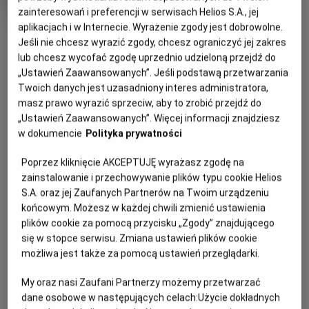
Gatunek
Wydarzenie sportowe
zainteresowań i preferencji w serwisach Helios S.A., jej
Czas
135 min
aplikacjach i w Internecie. Wyrażenie zgody jest dobrowolne.
OBSERWUJ
trwania
Jeśli nie chcesz wyrazić zgody, chcesz ograniczyć jej zakres
lub chcesz wycofać zgodę uprzednio udzieloną przejdź do
OPIS WYDARZENIA
„Ustawień Zaawansowanych”. Jeśli podstawą przetwarzania
Twoich danych jest uzasadniony interes administratora,
Wielki mecz na wielkim ekranie! Już 10 maja na
masz prawo wyrazić sprzeciw, aby to zrobić przejdź do
„Ustawień Zaawansowanych”. Więcej informacji znajdziesz
wielkim ekranie transmitujemy na żywo jedno z
w dokumencie
Polityka prywatności
najbardziej elektryzujących spotkań w świecie
futbolu – El Clasico!
Poprzez kliknięcie AKCEPTUJĘ wyrażasz zgodę na
zainstalowanie i przechowywanie plików typu cookie Helios
Są takie mecze, gdzie nie ma znaczenia miejsce w tabeli,
S.A. oraz jej Zaufanych Partnerów na Twoim urządzeniu
trofeum, o które toczy się mecz i wszystko "dookoła". Są
końcowym. Możesz w każdej chwili zmienić ustawienia
takie mecze, gdzie stają naprzeciwko siebie dwie drużyny,
plików cookie za pomocą przycisku „Zgody” znajdującego
które od dekad toczą walkę o prym nie tylko w Hiszpanii,
się w stopce serwisu. Zmiana ustawień plików cookie
ale również w całym piłkarskim świecie. To El Clasico -
FC
możliwa jest także za pomocą ustawień przeglądarki.
Barcelona - Real Madryt
.
My oraz nasi Zaufani Partnerzy możemy przetwarzać
Starcie największych rywali, pełne pasji, spektakularnych
dane osobowe w następujących celach:
Użycie dokładnych
akcji i niezapomnianych momentów, zobaczysz u nas w