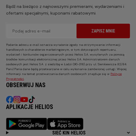
Bądź na bieżąco z najnowszymi premierami, wydarzeniami i
ofertami specjalnymi, kuponami rabatowymi
ZAPISZ MNIE
Podanie adresu e-mail oznacza wyrażenie zgody na otrzymywanie informacji
handlowych o charakterze marketingowym, w tym dotyczących repertuaru,
wydarzeń i konkursów organizowanych przez Helios S.A. wysyłanych za pomocą
środków komunikacji elektronicznej przez Helios S.A. Administratorem danych
osobowych jest Helios S.A. z siedzibą w Łodzi (90-318) przy ul. Sienkiewicza 82/84.
Pani/Pana dane będą przetwarzane w celu wykonania zamówionej usługi. Więcej
informacji na temat przetwarzania danych osobowych znajduje się w
Polityce
Prywatności
.
OBSERWUJ NAS
APLIKACJE HELIOS
SIEĆ KIN HELIOS