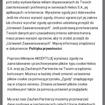
potrzeby wyświetlania reklam dopasowanych do Twoich
Oryginalny
Gatunek
Minimalny
The Salt Path
Dramat
Od 15 lat
tytuł
Czas
wiek
146 min
zainteresowań i preferencji w serwisach Helios S.A., jej
OBSERWUJ
trwania
6.7
aplikacjach i w Internecie. Wyrażenie zgody jest dobrowolne.
OCENA HELIOS
Jeśli nie chcesz wyrazić zgody, chcesz ograniczyć jej zakres
lub chcesz wycofać zgodę uprzednio udzieloną przejdź do
WIĘCEJ SZCZEGÓŁÓW
REŻYSERIA
SCENARIUSZ
„Ustawień Zaawansowanych”. Jeśli podstawą przetwarzania
OPIS WYDARZENIA
Twoich danych jest uzasadniony interes administratora,
Marianne Elliott
Rebecca Lenkiewicz, Raynor
masz prawo wyrazić sprzeciw, aby to zrobić przejdź do
Winn
„Ustawień Zaawansowanych”. Więcej informacji znajdziesz
OBSADA
Raynor (Gillian Anderson) i Moth (Jason Isaacs),
w dokumencie
Polityka prywatności
małżeństwo z wieloletnim stażem, w jednej chwili tracą
Jason Isaacs, Gillian Anderson, Denis Lill
niemal wszystko – dom, bezpieczeństwo, dotychczasowe
Poprzez kliknięcie AKCEPTUJĘ wyrażasz zgodę na
życie. Zamiast się poddać, robią coś, co dla wielu byłoby
zainstalowanie i przechowywanie plików typu cookie Helios
szaleństwem: wyruszają w pieszą wędrówkę – ponad
S.A. oraz jej Zaufanych Partnerów na Twoim urządzeniu
tysiąc kilometrów wzdłuż dzikiego, angielskiego wybrzeża.
końcowym. Możesz w każdej chwili zmienić ustawienia
Z pustym kontem bankowym, namiotem i garścią
plików cookie za pomocą przycisku „Zgody” znajdującego
najpotrzebniejszych rzeczy idą przed siebie, krok za
się w stopce serwisu. Zmiana ustawień plików cookie
krokiem, szukając ukojenia w wietrze, ciszy i otaczającej ich
możliwa jest także za pomocą ustawień przeglądarki.
przyrodzie. Wkrótce odkryją, że mimo przeszkód, które los
My oraz nasi Zaufani Partnerzy możemy przetwarzać
rzucił im pod nogi, wciąż mają najważniejsze – siebie
dane osobowe w następujących celach:
Użycie dokładnych