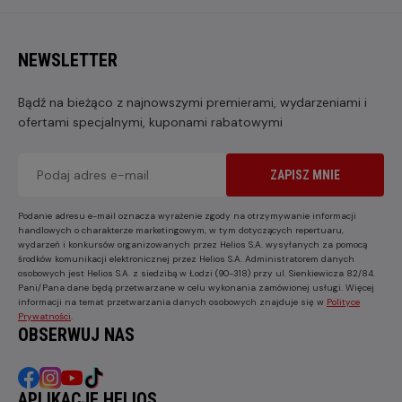
NEWSLETTER
Bądź na bieżąco z najnowszymi premierami, wydarzeniami i
ofertami specjalnymi, kuponami rabatowymi
ZAPISZ MNIE
Podanie adresu e-mail oznacza wyrażenie zgody na otrzymywanie informacji
handlowych o charakterze marketingowym, w tym dotyczących repertuaru,
wydarzeń i konkursów organizowanych przez Helios S.A. wysyłanych za pomocą
środków komunikacji elektronicznej przez Helios S.A. Administratorem danych
osobowych jest Helios S.A. z siedzibą w Łodzi (90-318) przy ul. Sienkiewicza 82/84.
Pani/Pana dane będą przetwarzane w celu wykonania zamówionej usługi. Więcej
informacji na temat przetwarzania danych osobowych znajduje się w
Polityce
Prywatności
.
OBSERWUJ NAS
APLIKACJE HELIOS