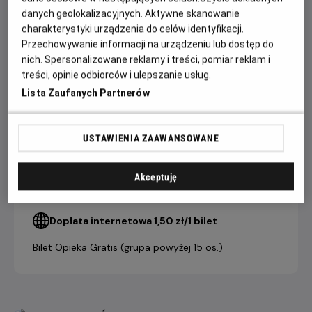
nawzajem. Ta niezwykła podróż stanie się dla nich drogą ku
danych geolokalizacyjnych. Aktywne skanowanie
wolności, miłości i nowemu początkowi.
charakterystyki urządzenia do celów identyfikacji.
Przechowywanie informacji na urządzeniu lub dostęp do
nich. Spersonalizowane reklamy i treści, pomiar reklam i
CENNIK
treści, opinie odbiorców i ulepszanie usług.
Lista Zaufanych Partnerów
bilet
grupowy
USTAWIENIA ZAAWANSOWANE
bilet
(powyżej 15
indywidualny
osób)
Akceptuję
21,90 ZŁ
19,90 ZŁ
Salon Kultury Helios
Dopłata internetowa 1,50 zł/1 bilet
Bilet Opieka Gratis (grupa powyżej 15 os.)