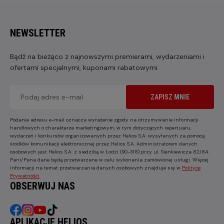
NEWSLETTER
Bądź na bieżąco z najnowszymi premierami, wydarzeniami i
ofertami specjalnymi, kuponami rabatowymi
ZAPISZ MNIE
Podanie adresu e-mail oznacza wyrażenie zgody na otrzymywanie informacji
handlowych o charakterze marketingowym, w tym dotyczących repertuaru,
wydarzeń i konkursów organizowanych przez Helios S.A. wysyłanych za pomocą
środków komunikacji elektronicznej przez Helios S.A. Administratorem danych
osobowych jest Helios S.A. z siedzibą w Łodzi (90-318) przy ul. Sienkiewicza 82/84.
Pani/Pana dane będą przetwarzane w celu wykonania zamówionej usługi. Więcej
informacji na temat przetwarzania danych osobowych znajduje się w
Polityce
Prywatności
.
OBSERWUJ NAS
APLIKACJE HELIOS