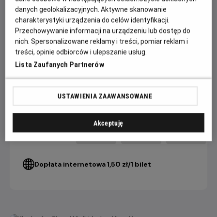
danych geolokalizacyjnych. Aktywne skanowanie
W obsadzie m.in. jedyny w swoim rodzaju Xavier Dolan,
charakterystyki urządzenia do celów identyfikacji.
magnetyczny Swann Arlaud (adwokat z „Anatomii upadku”)
Przechowywanie informacji na urządzeniu lub dostęp do
i wybuchowy Claes Bang („The Square”).
nich. Spersonalizowane reklamy i treści, pomiar reklam i
treści, opinie odbiorców i ulepszanie usług.
Lista Zaufanych Partnerów
CENNIK
USTAWIENIA ZAAWANSOWANE
4 DNI+
3 DNI
2 DNI
do seansu
do seansu
do seansu
Akceptuję
22,90 ZŁ
26,90 ZŁ
28,90 ZŁ
Bilet Konesera
Dopłata internetowa 1,50 zł/1 bilet