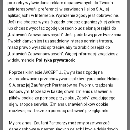
tytuł
Minimalny
Komediodramat
Od 15 lat
potrzeby wyświetlania reklam dopasowanych do Twoich
Czas
wiek
114 min
zainteresowań i preferencji w serwisach Helios S.A., jej
trwania
OBSERWUJ
aplikacjach i w Internecie. Wyrażenie zgody jest dobrowolne.
Jeśli nie chcesz wyrazić zgody, chcesz ograniczyć jej zakres
lub chcesz wycofać zgodę uprzednio udzieloną przejdź do
WIĘCEJ SZCZEGÓŁÓW
REŻYSERIA
SCENARIUSZ
„Ustawień Zaawansowanych”. Jeśli podstawą przetwarzania
OPIS WYDARZENIA
Twoich danych jest uzasadniony interes administratora,
Stéphane Demoustier
Stéphane Demoustier
masz prawo wyrazić sprzeciw, aby to zrobić przejdź do
OBSADA
„Ustawień Zaawansowanych”. Więcej informacji znajdziesz
Poruszająca i pełna humoru prawdziwa historia z
Sidse Babett Knudsen, Claes Bang, Xavier Dolan, Swann
w dokumencie
Polityka prywatności
gwiazdorską obsadą.
Arlaud, Michel Fau
Poprzez kliknięcie AKCEPTUJĘ wyrażasz zgodę na
Rok 1982, anonimowy wykładowca i pasjonat wędkarstwa w
zainstalowanie i przechowywanie plików typu cookie Helios
średnim wieku, Johann Otto von Spreckelsen – sensacyjnie
S.A. oraz jej Zaufanych Partnerów na Twoim urządzeniu
wygrywa najważniejszy konkurs architektoniczny na
końcowym. Możesz w każdej chwili zmienić ustawienia
świecie. Teraz na oczach całego świata będzie wykuwał
plików cookie za pomocą przycisku „Zgody” znajdującego
swoje magnum opus – „nowy Łuk Triumfalny”, symbol
się w stopce serwisu. Zmiana ustawień plików cookie
postępu, braterstwa i rodzącej się ery pokoju. Na jego
możliwa jest także za pomocą ustawień przeglądarki.
drodze stanie jednak nie tylko własna bezkompromisowość
i perfekcjonizm, ale także polityczne naciski i
My oraz nasi Zaufani Partnerzy możemy przetwarzać
biurokratyczna machina.
dane osobowe w następujących celach:
Użycie dokładnych