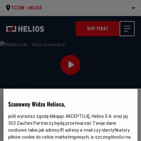
TCZEW -
HELIOS
KUP TERAZ
Szanowny Widzu Heliosa,
jeśli wyrazisz zgodę klikając AKCEPTUJĘ, Helios S.A. oraz jej
353
Zaufani Partnerzy będą przetwarzać Twoje dane
Wielki Łuk - Kino Konesera
osobowe takie jak adresy IP, adresy e-mail czy identyfikatory
Oryginalny
Gatunek
L'inconnu de la Grande Arche
plików cookie do celów marketingowych, w szczególności na