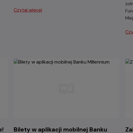
żoł
Czytaj więcej
Fun
Mie
Czy
e!
Bilety w aplikacji mobilnej Banku
Za