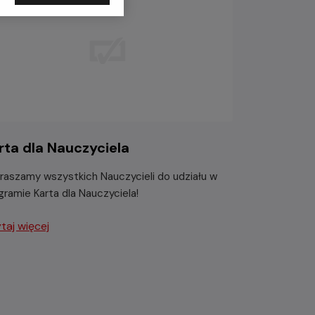
rta dla Nauczyciela
raszamy wszystkich Nauczycieli do udziału w
gramie Karta dla Nauczyciela!
taj więcej