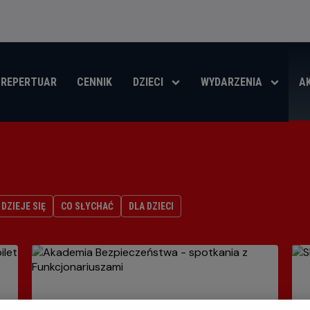
REPERTUAR
CENNIK
DZIECI
WYDARZENIA
A
DZIEJE SIĘ
CO SŁYCHAĆ
DLA DZIECI