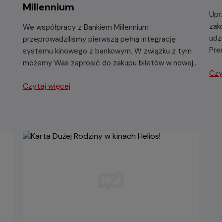
Millennium
Upr
zak
We współpracy z Bankiem Millennium
udz
przeprowadziliśmy pierwszą pełną integrację
Pre
systemu kinowego z bankowym. W związku z tym
możemy Was zaprosić do zakupu biletów w nowej
Czy
formie – za pomocą aplikacji mobilnej banku.
Czytaj więcej