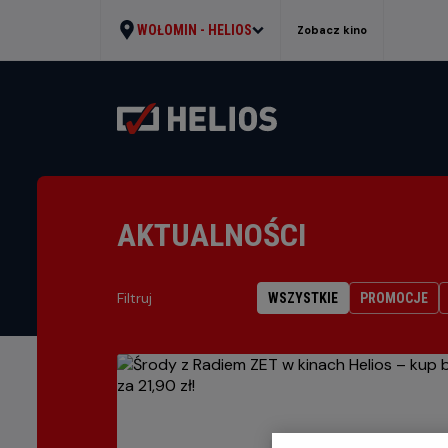
WOŁOMIN -
HELIOS
Zobacz kino
AKTUALNOŚCI
Filtruj
WSZYSTKIE
PROMOCJE