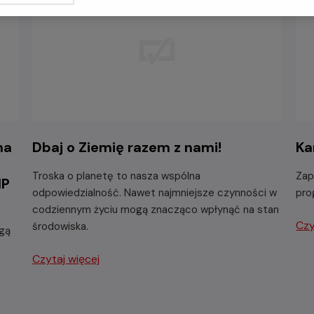
na
Dbaj o Ziemię razem z nami!
Ka
Troska o planetę to nasza wspólna
Zap
NP
odpowiedzialność. Nawet najmniejsze czynności w
pro
codziennym życiu mogą znacząco wpłynąć na stan
Czy
środowiska.
ogą
Czytaj więcej