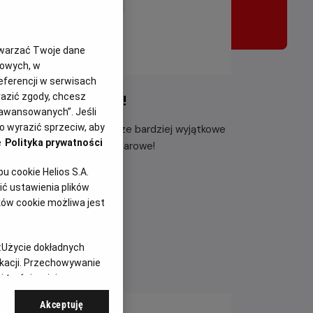
twarzać Twoje dane
gowych, w
eferencji w serwisach
yrazić zgody, chcesz
ocz z klasą do kina!
aawansowanych”. Jeśli
 wyrazić sprzeciw, aby
ście do kina z klasą jeszcze bardziej wyjątkowe
e
Polityka prywatności
prawdź szkolne zestawy barowe!
 cookie Helios S.A.
taj więcej
ć ustawienia plików
ków cookie możliwa jest
:
Użycie dokładnych
ikacji. Przechowywanie
 treści, opinie
Akceptuję