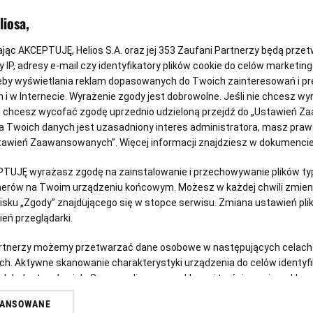
iosa,
kając AKCEPTUJĘ, Helios S.A. oraz jej
353
Zaufani Partnerzy będą prze
 IP, adresy e-mail czy identyfikatory plików cookie do celów marketin
eby wyświetlania reklam dopasowanych do Twoich zainteresowań i pr
jach i w Internecie. Wyrażenie zgody jest dobrowolne. Jeśli nie chcesz w
os
Akademia Bezpieczeństwa -
Sk
ub chcesz wycofać zgodę uprzednio udzieloną przejdź do „Ustawień Z
spotkania z Funkcjonariuszami
 Twoich danych jest uzasadniony interes administratora, masz prawo
Wyj
Ustawień Zaawansowanych”. Więcej informacji znajdziesz w dokumenci
– S
a
Połącz wyjście z klasą do kina z cenną lekcją o
bezpieczeństwie!
PTUJĘ wyrażasz zgodę na zainstalowanie i przechowywanie plików typu
Czy
tnerów na Twoim urządzeniu końcowym. Możesz w każdej chwili zmieni
Czytaj więcej
sku „Zgody” znajdującego się w stopce serwisu. Zmiana ustawień pli
eń przeglądarki.
artnerzy możemy przetwarzać dane osobowe w następujących celach
ch. Aktywne skanowanie charakterystyki urządzenia do celów identyf
 lub dostęp do nich. Spersonalizowane reklamy i treści, pomiar reklam i
sług.
WANSOWANE
erów