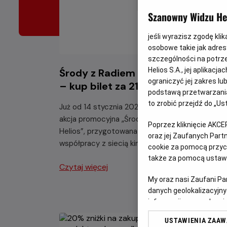
Szanowny Widzu Hel
jeśli wyrazisz zgodę kli
osobowe takie jak adresy
szczególności na potrz
Helios S.A., jej aplikac
Środy z Radiem ZET w kinach Heli
ograniczyć jej zakres l
– kup bilet za 21,90 zł!
podstawą przetwarzania
to zrobić przejdź do „
Już od 14 stycznia 2026 roku rusza ogólnopolsk
akcja promocyjna „Środy z Radiem ZET i Kinem
Poprzez kliknięcie AKCE
Helios”, przygotowana przez Radio ZET we
oraz jej Zaufanych Par
współpracy z siecią kin Helios.
cookie za pomocą przyci
także za pomocą ustawi
Czytaj więcej
My oraz nasi Zaufani P
danych geolokalizacyjny
informacji na urządzeniu
odbiorców i ulepszanie u
USTAWIENIA ZAA
Lista Zaufanych Partn