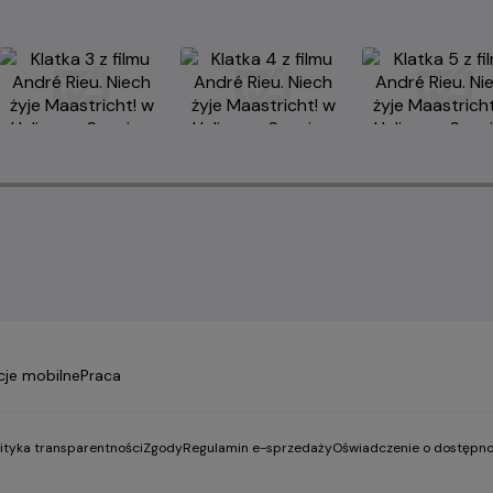
cje mobilne
Praca
lityka transparentności
Zgody
Regulamin e-sprzedaży
Oświadczenie o dostępno