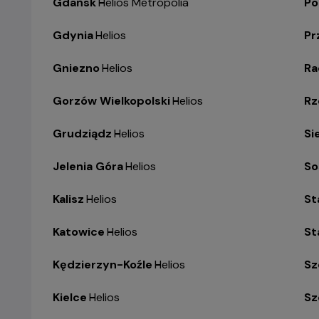
Gdańsk
-
Helios Metropolia
Po
Gdynia
-
Helios
Pr
Gniezno
-
Helios
R
Gorzów Wielkopolski
-
Helios
Rz
Grudziądz
-
Helios
Si
Jelenia Góra
-
Helios
So
Kalisz
-
Helios
St
Katowice
-
Helios
St
Kędzierzyn-Koźle
-
Helios
Sz
Kielce
-
Helios
Sz