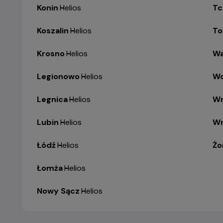
Konin
-
Helios
Tc
Koszalin
-
Helios
To
Krosno
-
Helios
Wa
Legionowo
-
Helios
Wo
Legnica
-
Helios
Wr
Lubin
-
Helios
Wr
Łódź
-
Helios
Żo
Łomża
-
Helios
Nowy Sącz
-
Helios