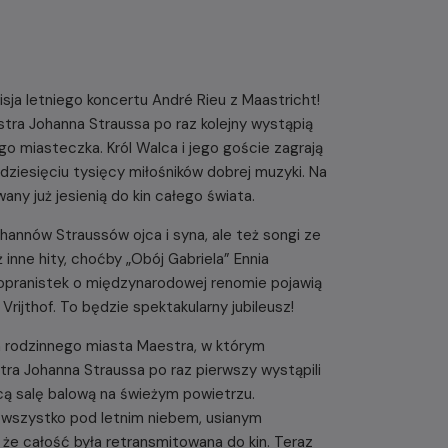
misja letniego koncertu André Rieu z Maastricht!
estra Johanna Straussa po raz kolejny wystąpią
go miasteczka. Król Walca i jego goście zagrają
udziesięciu tysięcy miłośników dobrej muzyki. Na
ny już jesienią do kin całego świata.
annów Straussów ojca i syna, ale też songi ze
 inne hity, choćby „Obój Gabriela” Ennia
sopranistek o międzynarodowej renomie pojawią
rijthof. To będzie spektakularny jubileusz!
la rodzinnego miasta Maestra, w którym
stra Johanna Straussa po raz pierwszy wystąpili
ącą salę balową na świeżym powietrzu.
 wszystko pod letnim niebem, usianym
 że całość była retransmitowana do kin. Teraz