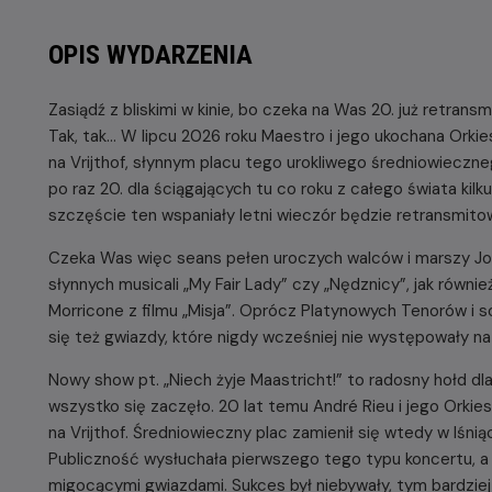
OPIS WYDARZENIA
Zasiądź z bliskimi w kinie, bo czeka na Was 20. już retrans
Tak, tak... W lipcu 2026 roku Maestro i jego ukochana Orki
na Vrijthof, słynnym placu tego urokliwego średniowieczne
po raz 20. dla ściągających tu co roku z całego świata kilk
szczęście ten wspaniały letni wieczór będzie retransmitowa
Czeka Was więc seans pełen uroczych walców i marszy Joh
słynnych musicali „My Fair Lady” czy „Nędznicy”, jak również
Morricone z filmu „Misja”. Oprócz Platynowych Tenorów i 
się też gwiazdy, które nigdy wcześniej nie występowały na V
Nowy show pt. „Niech żyje Maastricht!” to radosny hołd d
wszystko się zaczęło. 20 lat temu André Rieu i jego Orkie
na Vrijthof. Średniowieczny plac zamienił się wtedy w lśni
Publiczność wysłuchała pierwszego tego typu koncertu, a
migocącymi gwiazdami. Sukces był niebywały, tym bardziej