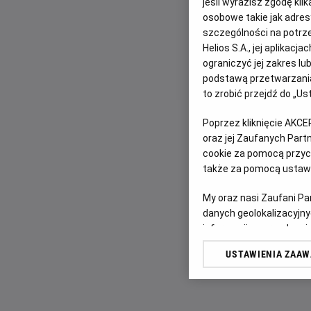
jeśli wyrazisz zgodę kli
osobowe takie jak adresy
szczególności na potrz
Helios S.A., jej aplikac
ograniczyć jej zakres l
podstawą przetwarzania
to zrobić przejdź do „
Poprzez kliknięcie AKCE
oraz jej Zaufanych Par
cookie za pomocą przyci
także za pomocą ustawi
My oraz nasi Zaufani P
danych geolokalizacyjny
informacji na urządzeniu
odbiorców i ulepszanie u
USTAWIENIA ZAA
Lista Zaufanych Partn