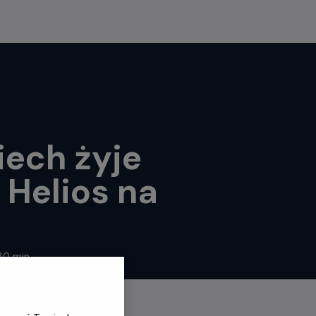
iech żyje
 Helios na
zas
80 min
rwania