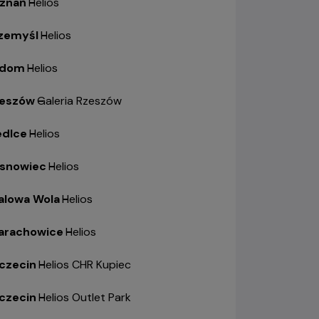
znań
-
Helios
zemyśl
-
Helios
adom
-
Helios
eszów
-
Galeria Rzeszów
edlce
-
Helios
snowiec
-
Helios
alowa Wola
-
Helios
arachowice
-
Helios
czecin
-
Helios CHR Kupiec
czecin
-
Helios Outlet Park