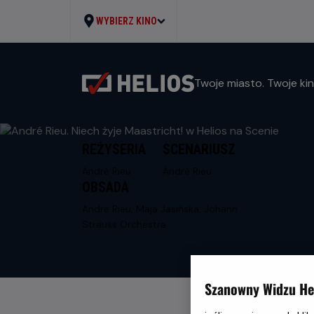
WYBIERZ KINO
Twoje miasto. Twoje kin
REŻYSERIA
SCENARIUSZ
André Rieu
André Rieu
OBSADA
André Rieu, Maja Jasińska, Johann
Strauss Orchestra
Szanowny Widzu Hel