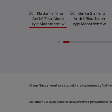
O nas
Nasze kina
Inwestycje
Dla akcjonariuszy
Aplika
Jak dbamy o Twoje dane osobowe
Polityka prywatności
Po