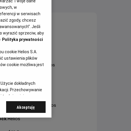
twarzać Twoje dane
NY SEANSÓW
gowych, w
eferencji w serwisach
yrazić zgody, chcesz
sztyn
-
Helios
aawansowanych”. Jeśli
 wyrazić sprzeciw, aby
ole
-
Helios Karolinka
e
Polityka prywatności
ole
-
Helios Solaris
 cookie Helios S.A.
ć ustawienia plików
trów Wielkopolski
-
Helios
ków cookie możliwa jest
bianice
-
Helios
:
Użycie dokładnych
ikacji. Przechowywanie
a
-
Helios
 treści, opinie
otrków Trybunalski
-
Helios
Akceptuję
ock
-
Helios