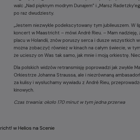
walc „Nad pięknym modrym Dunajem” i „Marsz Radetzky’ego
po raz dwudziesty.
„Jestem niezwykle podekscytowany tym jubileuszem. W lip
koncert w Maastricht – mówi André Rieu. – Mam nadzieję, 
placu w Holandii, znów poruszy serca i dusze wszystkich w
można zobaczyć również w kinach na całym świecie, w tym w
że ucieszy on Was tak samo, jak mnie i moją orkiestrę. Niec
Dla polskich widzów retransmisję poprowadzi jak zwykle Maja
Orkiestrze Johanna Straussa, ale i niezrównaną ambasadork
za kulisy i wysłuchamy wywiadu z André Rieu, przeprowadz
kinowych.
Czas trwania: około 170 minut w tym jedna przerwa