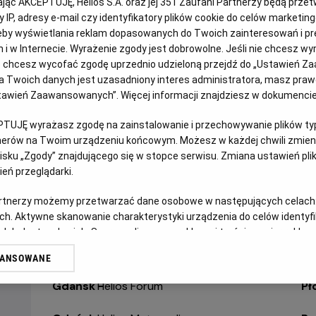
kając AKCEPTUJĘ, Helios S.A. oraz jej
351
Zaufani Partnerzy będą prze
WYBIERZ SWOJE KINO
ABY ZOBACZYĆ GODZI
 IP, adresy e-mail czy identyfikatory plików cookie do celów marketin
eby wyświetlania reklam dopasowanych do Twoich zainteresowań i pr
jach i w Internecie. Wyrażenie zgody jest dobrowolne. Jeśli nie chcesz w
Bełchatów
-
Helios
Ol
ub chcesz wycofać zgodę uprzednio udzieloną przejdź do „Ustawień Z
 Twoich danych jest uzasadniony interes administratora, masz prawo
Białystok
-
Helios Alfa
Op
Ustawień Zaawansowanych”. Więcej informacji znajdziesz w dokumenci
Białystok
-
Helios Biała
Op
PTUJĘ wyrażasz zgodę na zainstalowanie i przechowywanie plików typu
tnerów na Twoim urządzeniu końcowym. Możesz w każdej chwili zmieni
Białystok
-
Helios Jurowiecka
Os
sku „Zgody” znajdującego się w stopce serwisu. Zmiana ustawień pli
eń przeglądarki.
Bielsko-Biała
-
Helios
Pa
artnerzy możemy przetwarzać dane osobowe w następujących celach
ch. Aktywne skanowanie charakterystyki urządzenia do celów identyf
Bydgoszcz
-
Helios
Pił
 lub dostęp do nich. Spersonalizowane reklamy i treści, pomiar reklam i
sług.
Dąbrowa Górnicza
-
Helios
Pi
WANSOWANE
erów
Gdańsk
-
Helios Forum
Pł