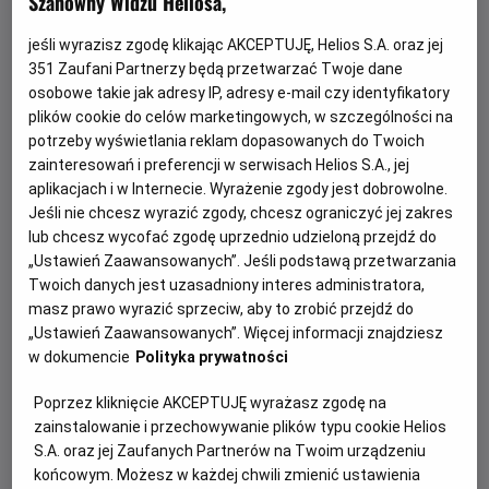
Szanowny Widzu Heliosa,
jeśli wyrazisz zgodę klikając AKCEPTUJĘ, Helios S.A. oraz jej
351
Zaufani Partnerzy będą przetwarzać Twoje dane
osobowe takie jak adresy IP, adresy e-mail czy identyfikatory
plików cookie do celów marketingowych, w szczególności na
potrzeby wyświetlania reklam dopasowanych do Twoich
zainteresowań i preferencji w serwisach Helios S.A., jej
aplikacjach i w Internecie. Wyrażenie zgody jest dobrowolne.
Jeśli nie chcesz wyrazić zgody, chcesz ograniczyć jej zakres
Gwiazdozbiór Psa - bilety już w
lub chcesz wycofać zgodę uprzednio udzieloną przejdź do
sprzedaży!
„Ustawień Zaawansowanych”. Jeśli podstawą przetwarzania
Twoich danych jest uzasadniony interes administratora,
Przeżyj emocjonującą historię o odwadze, przetrwaniu i
masz prawo wyrazić sprzeciw, aby to zrobić przejdź do
poszukiwaniu nadziei w postapokaliptycznym świecie.
„Ustawień Zaawansowanych”. Więcej informacji znajdziesz
w dokumencie
Polityka prywatności
Czytaj więcej
Poprzez kliknięcie AKCEPTUJĘ wyrażasz zgodę na
zainstalowanie i przechowywanie plików typu cookie Helios
S.A. oraz jej Zaufanych Partnerów na Twoim urządzeniu
końcowym. Możesz w każdej chwili zmienić ustawienia