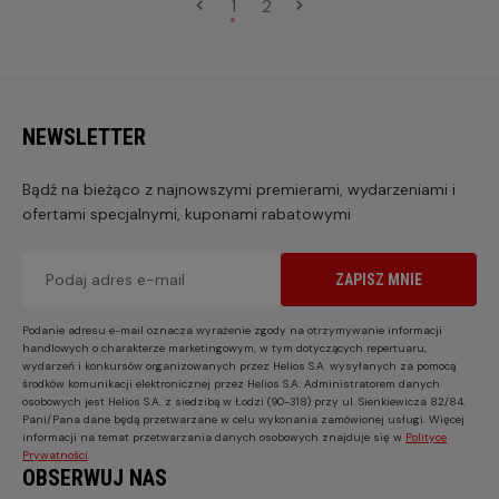
1
2
NEWSLETTER
Bądź na bieżąco z najnowszymi premierami, wydarzeniami i
ofertami specjalnymi, kuponami rabatowymi
ZAPISZ MNIE
Podanie adresu e-mail oznacza wyrażenie zgody na otrzymywanie informacji
handlowych o charakterze marketingowym, w tym dotyczących repertuaru,
wydarzeń i konkursów organizowanych przez Helios S.A. wysyłanych za pomocą
środków komunikacji elektronicznej przez Helios S.A. Administratorem danych
osobowych jest Helios S.A. z siedzibą w Łodzi (90-318) przy ul. Sienkiewicza 82/84.
Pani/Pana dane będą przetwarzane w celu wykonania zamówionej usługi. Więcej
informacji na temat przetwarzania danych osobowych znajduje się w
Polityce
Prywatności
.
OBSERWUJ NAS