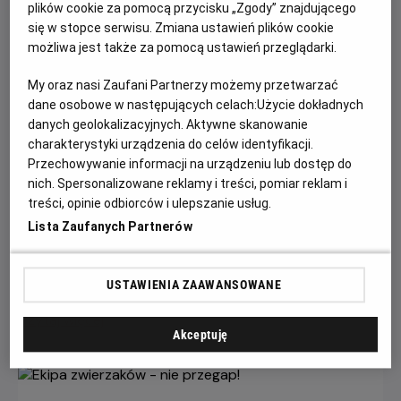
plików cookie za pomocą przycisku „Zgody” znajdującego
się w stopce serwisu. Zmiana ustawień plików cookie
możliwa jest także za pomocą ustawień przeglądarki.
My oraz nasi Zaufani Partnerzy możemy przetwarzać
dane osobowe w następujących celach:
Użycie dokładnych
danych geolokalizacyjnych. Aktywne skanowanie
charakterystyki urządzenia do celów identyfikacji.
Przechowywanie informacji na urządzeniu lub dostęp do
nich. Spersonalizowane reklamy i treści, pomiar reklam i
Wielka wyprzedaż filmowych gadżetów w
treści, opinie odbiorców i ulepszanie usług.
kinach Helios!
Lista Zaufanych Partnerów
W kinach Helios trwa wyprzedaż merchu kinowego, a
rabaty sięgają nawet 60%!
USTAWIENIA ZAAWANSOWANE
Czytaj więcej
Akceptuję