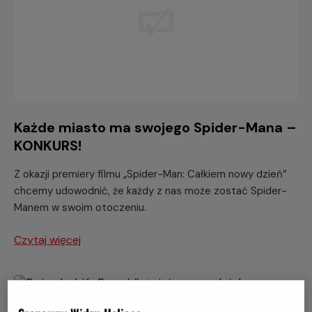
Każde miasto ma swojego Spider-Mana –
KONKURS!
Z okazji premiery filmu „Spider-Man: Całkiem nowy dzień”
chcemy udowodnić, że każdy z nas może zostać Spider-
Manem w swoim otoczeniu.
Czytaj więcej