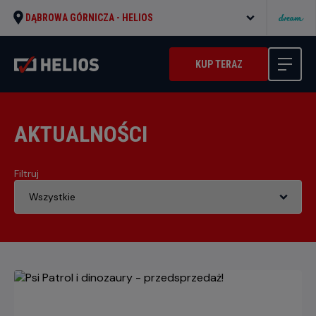
DĄBROWA GÓRNICZA -
HELIOS
KUP TERAZ
AKTUALNOŚCI
Filtruj