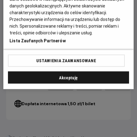
danych geolokalizacyjnych. Aktywne skanowanie
W obsadzie m.in. jedyny w swoim rodzaju Xavier Dolan,
charakterystyki urządzenia do celów identyfikacji.
magnetyczny Swann Arlaud (adwokat z „Anatomii upadku”)
Przechowywanie informacji na urządzeniu lub dostęp do
i wybuchowy Claes Bang („The Square”).
nich. Spersonalizowane reklamy i treści, pomiar reklam i
treści, opinie odbiorców i ulepszanie usług.
Lista Zaufanych Partnerów
CENNIK
USTAWIENIA ZAAWANSOWANE
4 DNI+
3 DNI
2 DNI
do seansu
do seansu
do seansu
Akceptuję
22,90 ZŁ
26,90 ZŁ
28,90 ZŁ
Bilet Konesera
Dopłata internetowa 1,50 zł/1 bilet