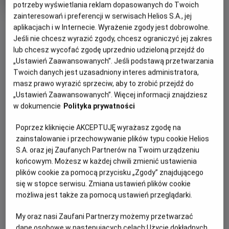
tytuł
Minimalny
Komediodramat
Od 15 lat
potrzeby wyświetlania reklam dopasowanych do Twoich
Czas
wiek
114 min
zainteresowań i preferencji w serwisach Helios S.A., jej
trwania
OBSERWUJ
aplikacjach i w Internecie. Wyrażenie zgody jest dobrowolne.
Jeśli nie chcesz wyrazić zgody, chcesz ograniczyć jej zakres
lub chcesz wycofać zgodę uprzednio udzieloną przejdź do
WIĘCEJ SZCZEGÓŁÓW
REŻYSERIA
SCENARIUSZ
„Ustawień Zaawansowanych”. Jeśli podstawą przetwarzania
OPIS WYDARZENIA
Twoich danych jest uzasadniony interes administratora,
Stéphane Demoustier
Stéphane Demoustier
masz prawo wyrazić sprzeciw, aby to zrobić przejdź do
OBSADA
„Ustawień Zaawansowanych”. Więcej informacji znajdziesz
Poruszająca i pełna humoru prawdziwa historia z
Sidse Babett Knudsen, Claes Bang, Xavier Dolan, Swann
w dokumencie
Polityka prywatności
gwiazdorską obsadą.
Arlaud, Michel Fau
Poprzez kliknięcie AKCEPTUJĘ wyrażasz zgodę na
Rok 1982, anonimowy wykładowca i pasjonat wędkarstwa w
zainstalowanie i przechowywanie plików typu cookie Helios
średnim wieku, Johann Otto von Spreckelsen – sensacyjnie
S.A. oraz jej Zaufanych Partnerów na Twoim urządzeniu
wygrywa najważniejszy konkurs architektoniczny na
końcowym. Możesz w każdej chwili zmienić ustawienia
świecie. Teraz na oczach całego świata będzie wykuwał
plików cookie za pomocą przycisku „Zgody” znajdującego
swoje magnum opus – „nowy Łuk Triumfalny”, symbol
się w stopce serwisu. Zmiana ustawień plików cookie
postępu, braterstwa i rodzącej się ery pokoju. Na jego
możliwa jest także za pomocą ustawień przeglądarki.
drodze stanie jednak nie tylko własna bezkompromisowość
i perfekcjonizm, ale także polityczne naciski i
My oraz nasi Zaufani Partnerzy możemy przetwarzać
biurokratyczna machina.
dane osobowe w następujących celach:
Użycie dokładnych