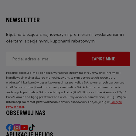
NEWSLETTER
Bądź na bieżąco z najnowszymi premierami, wydarzeniami i
ofertami specjalnymi, kuponami rabatowymi
ZAPISZ MNIE
Podanie adresu e-mail oznacza wyrażenie zgody na otrzymywanie informacji
handlowych o charakterze marketingowym, w tym dotyczących repertuaru,
wydarzeń i konkursów organizowanych przez Helios S.A. wysyłanych za pomocą
środków komunikacji elektronicznej przez Helios S.A. Administratorem danych
osobowych jest Helios S.A. z siedzibą w Łodzi (90-318) przy ul. Sienkiewicza 82/84.
Pani/Pana dane będą przetwarzane w celu wykonania zamówionej usługi. Więcej
informacji na temat przetwarzania danych osobowych znajduje się w
Polityce
Prywatności
.
OBSERWUJ NAS
APLIKACJE HELIOS