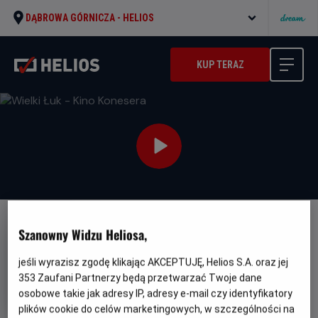
DĄBROWA GÓRNICZA -
HELIOS
KUP TERAZ
Szanowny Widzu Heliosa,
jeśli wyrazisz zgodę klikając AKCEPTUJĘ, Helios S.A. oraz jej
353
Zaufani Partnerzy będą przetwarzać Twoje dane
Wielki Łuk - Kino Konesera
osobowe takie jak adresy IP, adresy e-mail czy identyfikatory
Oryginalny
Gatunek
L'inconnu de la Grande Arche
plików cookie do celów marketingowych, w szczególności na