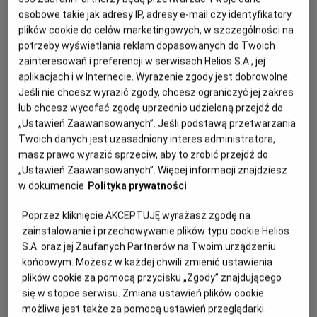
osobowe takie jak adresy IP, adresy e-mail czy identyfikatory
Odyseja
plików cookie do celów marketingowych, w szczególności na
Od 15 lat, 172 min, Przygodowy / Akcja
potrzeby wyświetlania reklam dopasowanych do Twoich
zainteresowań i preferencji w serwisach Helios S.A., jej
aplikacjach i w Internecie. Wyrażenie zgody jest dobrowolne.
To opowieść autorstwa Homera uznawana za jedno z
Jeśli nie chcesz wyrazić zgody, chcesz ograniczyć jej zakres
najważniejszych dzieł literatury zachodniej. Opowiada o
lub chcesz wycofać zgodę uprzednio udzieloną przejdź do
podróży Odyseusza, króla Itaki, który musi stawić czoła
„Ustawień Zaawansowanych”. Jeśli podstawą przetwarzania
licznym wyzwaniom próbując wrócić do domu po wojnie
Twoich danych jest uzasadniony interes administratora,
trojańskiej.
masz prawo wyrazić sprzeciw, aby to zrobić przejdź do
GODZINY SEANSÓW
„Ustawień Zaawansowanych”. Więcej informacji znajdziesz
DZISIAJ, 10 SIERPNIA 2026
w dokumencie
Polityka prywatności
DZISIAJ,
Poprzez kliknięcie AKCEPTUJĘ wyrażasz zgodę na
14:00
17:40
19:30
10
SIERPNIA
zainstalowanie i przechowywanie plików typu cookie Helios
2D, napisy
2D, napisy
2D, napisy
2026
S.A. oraz jej Zaufanych Partnerów na Twoim urządzeniu
końcowym. Możesz w każdej chwili zmienić ustawienia
plików cookie za pomocą przycisku „Zgody” znajdującego
20:50
się w stopce serwisu. Zmiana ustawień plików cookie
2D, napisy
możliwa jest także za pomocą ustawień przeglądarki.