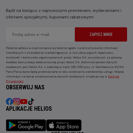
Bądź na bieżąco z najnowszymi premierami, wydarzeniami i
ofertami specjalnymi, kuponami rabatowymi
ZAPISZ MNIE
Podanie adresu e-mail oznacza wyrażenie zgody na otrzymywanie informacji
handlowych o charakterze marketingowym, w tym dotyczących repertuaru,
wydarzeń i konkursów organizowanych przez Helios S.A. wysyłanych za pomocą
środków komunikacji elektronicznej przez Helios S.A. Administratorem danych
osobowych jest Helios S.A. z siedzibą w Łodzi (90-318) przy ul. Sienkiewicza 82/84.
Pani/Pana dane będą przetwarzane w celu wykonania zamówionej usługi. Więcej
informacji na temat przetwarzania danych osobowych znajduje się w
Polityce
Prywatności
.
OBSERWUJ NAS
APLIKACJE HELIOS