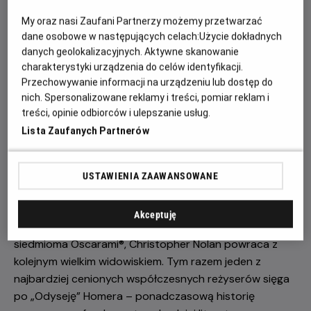
My oraz nasi Zaufani Partnerzy możemy przetwarzać
POKAŻ KOLEJNE DNI
dane osobowe w następujących celach:
Użycie dokładnych
danych geolokalizacyjnych. Aktywne skanowanie
Wyrusz w epicką podróż z Odyseuszem w
charakterystyki urządzenia do celów identyfikacji.
najnowszym filmie Christophera Nolana.
Przechowywanie informacji na urządzeniu lub dostęp do
nich. Spersonalizowane reklamy i treści, pomiar reklam i
treści, opinie odbiorców i ulepszanie usług.
Lista Zaufanych Partnerów
USTAWIENIA ZAAWANSOWANE
Akceptuję
Po ogromnym sukcesie „Oppenheimera”, nagrodzonego
siedmioma Oscarami®, Christopher Nolan powraca z
kolejnym wielkim widowiskiem. Tym razem jeden z
najbardziej cenionych współczesnych reżyserów sięga
po „Odyseję” Homera – ponadczasową historię