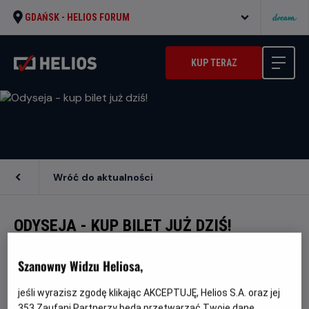
GDAŃSK -
HELIOS FORUM
KUP TERAZ
Wróć do aktualności
ODYSEJA - KUP BILET JUŻ DZIŚ!
Szanowny Widzu Heliosa,
KUP BILET
jeśli wyrazisz zgodę klikając AKCEPTUJĘ, Helios S.A. oraz jej
353
Zaufani Partnerzy będą przetwarzać Twoje dane