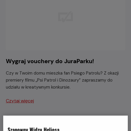
Wygraj vouchery do JuraParku!
Czy w Twoim domu mieszka fan Psiego Patrolu? Z okazji
premiery filmu „Psi Patrol i Dinozaury” zapraszamy do
udziału w kreatywnym konkursie.
Czytaj więcej
Szanowny Widzu Heliosa,