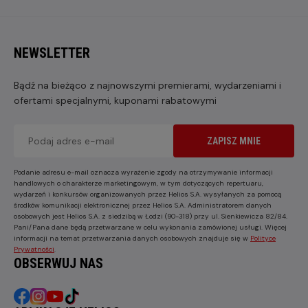
NEWSLETTER
Bądź na bieżąco z najnowszymi premierami, wydarzeniami i
ofertami specjalnymi, kuponami rabatowymi
ZAPISZ MNIE
Podanie adresu e-mail oznacza wyrażenie zgody na otrzymywanie informacji
handlowych o charakterze marketingowym, w tym dotyczących repertuaru,
wydarzeń i konkursów organizowanych przez Helios S.A. wysyłanych za pomocą
środków komunikacji elektronicznej przez Helios S.A. Administratorem danych
osobowych jest Helios S.A. z siedzibą w Łodzi (90-318) przy ul. Sienkiewicza 82/84.
Pani/Pana dane będą przetwarzane w celu wykonania zamówionej usługi. Więcej
informacji na temat przetwarzania danych osobowych znajduje się w
Polityce
Prywatności
.
OBSERWUJ NAS