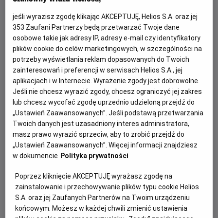
jeśli wyrazisz zgodę klikając AKCEPTUJĘ, Helios S.A. oraz jej
353
Zaufani Partnerzy będą przetwarzać Twoje dane
osobowe takie jak adresy IP, adresy e-mail czy identyfikatory
plików cookie do celów marketingowych, w szczególności na
potrzeby wyświetlania reklam dopasowanych do Twoich
zainteresowań i preferencji w serwisach Helios S.A., jej
aplikacjach i w Internecie. Wyrażenie zgody jest dobrowolne.
Jeśli nie chcesz wyrazić zgody, chcesz ograniczyć jej zakres
Psi Patrol i dinozaury - nie przegap!
lub chcesz wycofać zgodę uprzednio udzieloną przejdź do
„Ustawień Zaawansowanych”. Jeśli podstawą przetwarzania
Dołącz do dzielnych bohaterów Psiego Patrolu w ich
Twoich danych jest uzasadniony interes administratora,
największej misji ratunkowej w historii.
masz prawo wyrazić sprzeciw, aby to zrobić przejdź do
„Ustawień Zaawansowanych”. Więcej informacji znajdziesz
w dokumencie
Polityka prywatności
Czytaj więcej
Poprzez kliknięcie AKCEPTUJĘ wyrażasz zgodę na
zainstalowanie i przechowywanie plików typu cookie Helios
S.A. oraz jej Zaufanych Partnerów na Twoim urządzeniu
końcowym. Możesz w każdej chwili zmienić ustawienia