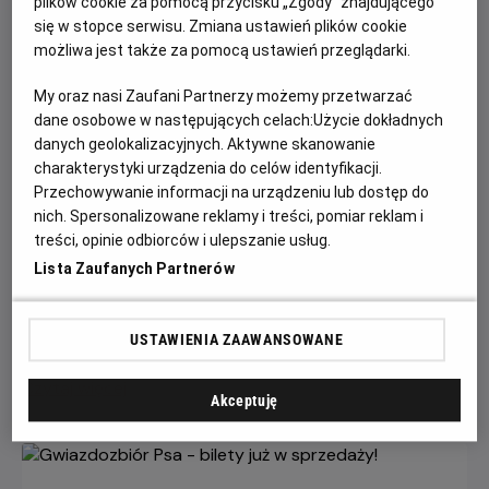
plików cookie za pomocą przycisku „Zgody” znajdującego
się w stopce serwisu. Zmiana ustawień plików cookie
możliwa jest także za pomocą ustawień przeglądarki.
My oraz nasi Zaufani Partnerzy możemy przetwarzać
dane osobowe w następujących celach:
Użycie dokładnych
danych geolokalizacyjnych. Aktywne skanowanie
charakterystyki urządzenia do celów identyfikacji.
Przechowywanie informacji na urządzeniu lub dostęp do
Każde miasto ma swojego Spider-Mana –
nich. Spersonalizowane reklamy i treści, pomiar reklam i
KONKURS!
treści, opinie odbiorców i ulepszanie usług.
Lista Zaufanych Partnerów
Z okazji premiery filmu „Spider-Man: Całkiem nowy dzień”
chcemy udowodnić, że każdy z nas może zostać Spider-
Manem w swoim otoczeniu.
USTAWIENIA ZAAWANSOWANE
Czytaj więcej
Akceptuję