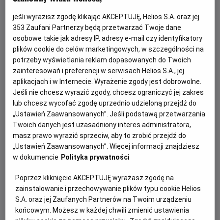
jeśli wyrazisz zgodę klikając AKCEPTUJĘ, Helios S.A. oraz jej
353
Zaufani Partnerzy będą przetwarzać Twoje dane
osobowe takie jak adresy IP, adresy e-mail czy identyfikatory
plików cookie do celów marketingowych, w szczególności na
potrzeby wyświetlania reklam dopasowanych do Twoich
zainteresowań i preferencji w serwisach Helios S.A., jej
aplikacjach i w Internecie. Wyrażenie zgody jest dobrowolne.
Jeśli nie chcesz wyrazić zgody, chcesz ograniczyć jej zakres
Psi Patrol i dinozaury - nie przegap!
lub chcesz wycofać zgodę uprzednio udzieloną przejdź do
„Ustawień Zaawansowanych”. Jeśli podstawą przetwarzania
Dołącz do dzielnych bohaterów Psiego Patrolu w ich
Twoich danych jest uzasadniony interes administratora,
największej misji ratunkowej w historii.
masz prawo wyrazić sprzeciw, aby to zrobić przejdź do
„Ustawień Zaawansowanych”. Więcej informacji znajdziesz
w dokumencie
Polityka prywatności
Czytaj więcej
Poprzez kliknięcie AKCEPTUJĘ wyrażasz zgodę na
zainstalowanie i przechowywanie plików typu cookie Helios
S.A. oraz jej Zaufanych Partnerów na Twoim urządzeniu
końcowym. Możesz w każdej chwili zmienić ustawienia