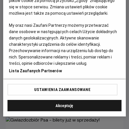
plików cookie za pomocą przycisku „Zgody” znajdującego
się w stopce serwisu. Zmiana ustawień plików cookie
możliwa jest także za pomocą ustawień przeglądarki.
My oraz nasi Zaufani Partnerzy możemy przetwarzać
dane osobowe w następujących celach:
Użycie dokładnych
danych geolokalizacyjnych. Aktywne skanowanie
charakterystyki urządzenia do celów identyfikacji.
Przechowywanie informacji na urządzeniu lub dostęp do
Każde miasto ma swojego Spider-Mana –
nich. Spersonalizowane reklamy i treści, pomiar reklam i
KONKURS!
treści, opinie odbiorców i ulepszanie usług.
Lista Zaufanych Partnerów
Z okazji premiery filmu „Spider-Man: Całkiem nowy dzień”
chcemy udowodnić, że każdy z nas może zostać Spider-
Manem w swoim otoczeniu.
USTAWIENIA ZAAWANSOWANE
Czytaj więcej
Akceptuję