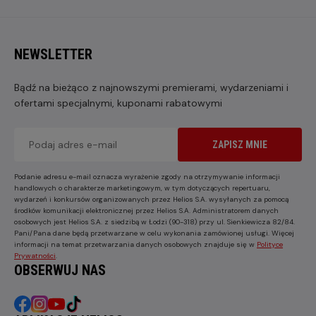
NEWSLETTER
Bądź na bieżąco z najnowszymi premierami, wydarzeniami i
ofertami specjalnymi, kuponami rabatowymi
ZAPISZ MNIE
Podanie adresu e-mail oznacza wyrażenie zgody na otrzymywanie informacji
handlowych o charakterze marketingowym, w tym dotyczących repertuaru,
wydarzeń i konkursów organizowanych przez Helios S.A. wysyłanych za pomocą
środków komunikacji elektronicznej przez Helios S.A. Administratorem danych
osobowych jest Helios S.A. z siedzibą w Łodzi (90-318) przy ul. Sienkiewicza 82/84.
Pani/Pana dane będą przetwarzane w celu wykonania zamówionej usługi. Więcej
informacji na temat przetwarzania danych osobowych znajduje się w
Polityce
Prywatności
.
OBSERWUJ NAS