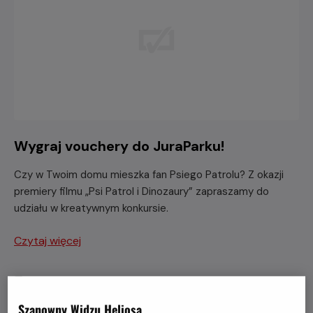
Wygraj vouchery do JuraParku!
Czy w Twoim domu mieszka fan Psiego Patrolu? Z okazji
premiery filmu „Psi Patrol i Dinozaury” zapraszamy do
udziału w kreatywnym konkursie.
Czytaj więcej
Szanowny Widzu Heliosa,