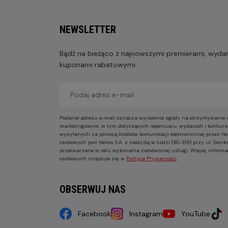
NEWSLETTER
Bądź na bieżąco z najnowszymi premierami, wydarz
kuponami rabatowymi
Podanie adresu e-mail oznacza wyrażenie zgody na otrzymywanie i
marketingowym, w tym dotyczących repertuaru, wydarzeń i konkurs
wysyłanych za pomocą środków komunikacji elektronicznej przez He
osobowych jest Helios S.A. z siedzibą w Łodzi (90-318) przy ul. Sie
przetwarzane w celu wykonania zamówionej usługi. Więcej informa
osobowych znajduje się w
Polityce Prywatności
.
OBSERWUJ NAS
Facebook
Instagram
YouTube