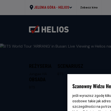
JELENIA GÓRA -
HELIOS
Zobacz kino
REŻYSERIA
SCENARIUSZ
Jungjae HA
BTS
OBSADA
Szanowny Widzu Hel
BTS
jeśli wyrazisz zgodę kli
osobowe takie jak adresy
szczególności na potrz