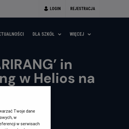
LOGIN
REJESTRACJA
KTUALNOŚCI
DLA SZKÓŁ
WIĘCEJ
ARIRANG’ in
ng w Helios na
twarzać Twoje dane
gowych, w
eferencji w serwisach