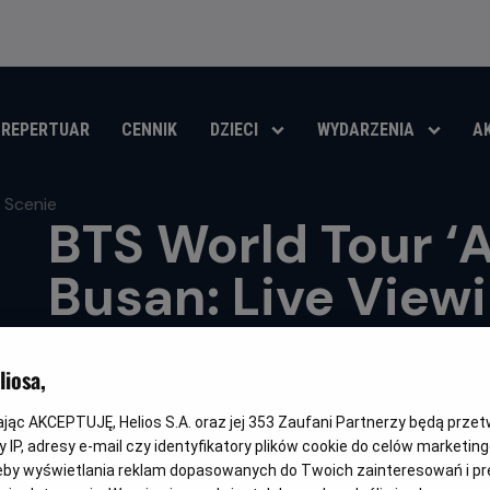
REPERTUAR
CENNIK
DZIECI
WYDARZENIA
A
BTS World Tour ‘
Busan: Live Viewi
Scenie
iosa,
Gatunek
Minimalny
Czas
Koncert
Od 10 lat
195 min
wiek
trwania
kając AKCEPTUJĘ, Helios S.A. oraz jej
353
Zaufani Partnerzy będą prze
OBSERWUJ
 IP, adresy e-mail czy identyfikatory plików cookie do celów marketin
eby wyświetlania reklam dopasowanych do Twoich zainteresowań i pr