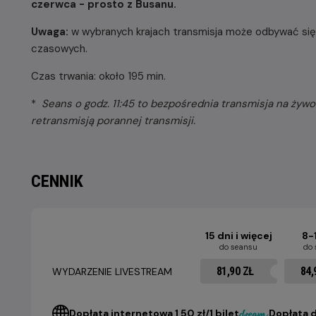
czerwca - prosto z Busanu.
Uwaga:
w wybranych krajach transmisja może odbywać się 
czasowych.
Czas trwania: około 195 min.
* ‎
Seans o godz. 11:45 to bezpośrednia transmisja na żywo 
retransmisją porannej transmisji.
CENNIK
15 dni i więcej
8-
do seansu
do
81,90 ZŁ
84,
WYDARZENIE LIVESTREAM
Dopłata internetowa 1,50 zł/1 bilet
Dopłata d