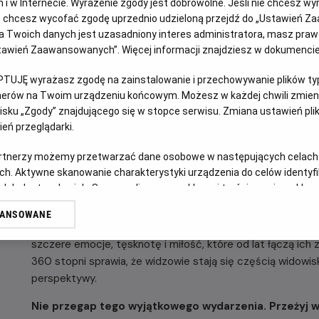
jach i w Internecie. Wyrażenie zgody jest dobrowolne. Jeśli nie chcesz w
ub chcesz wycofać zgodę uprzednio udzieloną przejdź do „Ustawień Z
 Twoich danych jest uzasadniony interes administratora, masz prawo
OPIS WYDARZENIA
Ustawień Zaawansowanych”. Więcej informacji znajdziesz w dokumenci
PTUJĘ wyrażasz zgodę na zainstalowanie i przechowywanie plików typu
Historyczna podróż trwa dalej. Po rekordowym otwarciu ś
tnerów na Twoim urządzeniu końcowym. Możesz w każdej chwili zmieni
legendarnego stadionu Busan Asiad Main Stadium na wyjąt
sku „Zgody” znajdującego się w stopce serwisu. Zmiana ustawień pli
całym świecie. To szczególny moment - pierwszy powrót ze
eń przeglądarki.
temu odbył się ich ostatni występ w pełnym składzie prz
artnerzy możemy przetwarzać dane osobowe w następujących celach
Obejmująca 34 miasta i 85 koncertów trasa stała się najwi
ch. Aktywne skanowanie charakterystyki urządzenia do celów identyf
Dodatkowego znaczenia temu wydarzeniu nadaje data konce
 lub dostęp do nich. Spersonalizowane reklamy i treści, pomiar reklam i
symboliczny moment celebrujący zarówno dotychczasową dro
sług.
WANSOWANE
erów
Trasa ARIRANG towarzyszy piątemu albumowi studyjnemu 
szczere emocje, tęsknotę i miłość, które od lat łączą ich
360 stopni sprawia, że widzowie stają się częścią widowi
perspektywy.
Nie przegap tego wyjątkowego wydarzenia. Przeżyj w