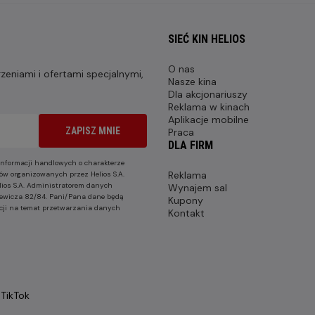
SIEĆ KIN HELIOS
O nas
eniami i ofertami specjalnymi,
Nasze kina
Dla akcjonariuszy
Reklama w kinach
Aplikacje mobilne
ZAPISZ MNIE
Praca
DLA FIRM
nformacji handlowych o charakterze
Reklama
ów organizowanych przez Helios S.A.
lios S.A. Administratorem danych
Wynajem sal
nkiewicza 82/84. Pani/Pana dane będą
Kupony
cji na temat przetwarzania danych
Kontakt
TikTok