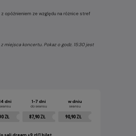
z opóźnieniem ze względu na różnice stref
z miejsca koncertu. Pokaz o godz. 15:30 jest
14 dni
1-7 dni
w dniu
 seansu
do seansu
seansu
90 ZŁ
87,90 ZŁ
90,90 ZŁ
o sali dream +9 zł/1 bilet