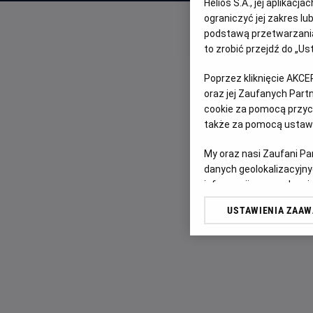
Helios S.A., jej aplikac
ograniczyć jej zakres l
podstawą przetwarzania
to zrobić przejdź do „
Poprzez kliknięcie AKCE
oraz jej Zaufanych Par
cookie za pomocą przyci
także za pomocą ustawi
My oraz nasi Zaufani P
danych geolokalizacyjny
informacji na urządzeniu
odbiorców i ulepszanie u
USTAWIENIA ZAA
Lista Zaufanych Partn