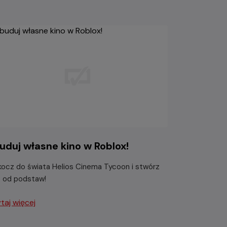
uduj własne kino w Roblox!
ocz do świata Helios Cinema Tycoon i stwórz
o od podstaw!
taj więcej