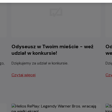
Odyseusz w Twoim mieście - weź
Od
udział w konkursie!
we
go,
Dziękujemy za udział w konkursie.
Dzi
Czytaj więcej
Czy