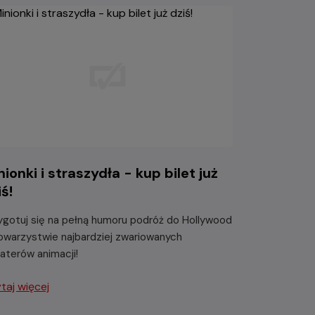
nionki i straszydła - kup bilet już
iś!
ygotuj się na pełną humoru podróż do Hollywood
owarzystwie najbardziej zwariowanych
aterów animacji!
taj więcej