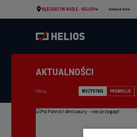
KĘDZIERZYN-KOŹLE -
HELIOS
Zobacz kino
AKTUALNOŚCI
Filtruj
WSZYSTKIE
PROMOCJE