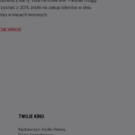
tkownicy karty Visa Filmowa BNP Paribas mogą
rzystać z 20% zniżki na zakup biletów w dniu
nsu w kasach kinowych.
taj więcej
TWOJE KINO
Kędzierzyn-Koźle Helios
Dane kontaktowe