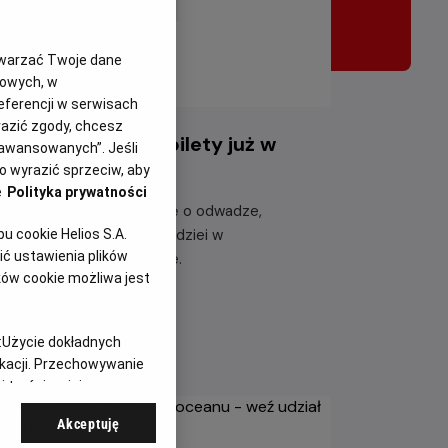
twarzać Twoje dane
gowych, w
eferencji w serwisach
yrazić zgody, chcesz
iazdozbiór Psa - bilety już w
aawansowanych”. Jeśli
rzedaży!
 wyrazić sprzeciw, aby
e
Polityka prywatności
eżyj emocjonującą historię o odwadze,
etrwaniu i poszukiwaniu nadziei w
 cookie Helios S.A.
ć ustawienia plików
tapokaliptycznym świecie.
ków cookie możliwa jest
taj więcej
:
Użycie dokładnych
ikacji. Przechowywanie
 treści, opinie
Akceptuję