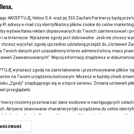
iosa,
kając AKCEPTUJĘ, Helios S.A. oraz jej
353
Zaufani Partnerzy będą prze
 IP, adresy e-mail czy identyfikatory plików cookie do celów marketin
eby wyświetlania reklam dopasowanych do Twoich zainteresowań i pr
jach i w Internecie. Wyrażenie zgody jest dobrowolne. Jeśli nie chcesz w
p!
Każde miasto ma swojego Spider-
Gw
ub chcesz wycofać zgodę uprzednio udzieloną przejdź do „Ustawień Z
Mana – KONKURS!
sp
 Twoich danych jest uzasadniony interes administratora, masz prawo
w
Ustawień Zaawansowanych”. Więcej informacji znajdziesz w dokumenci
Z okazji premiery filmu „Spider-Man: Całkiem nowy
Prz
dzień” chcemy udowodnić, że każdy z nas może
prz
PTUJĘ wyrażasz zgodę na zainstalowanie i przechowywanie plików typu
tnerów na Twoim urządzeniu końcowym. Możesz w każdej chwili zmieni
zostać Spider-Manem w swoim otoczeniu.
pos
sku „Zgody” znajdującego się w stopce serwisu. Zmiana ustawień pli
eń przeglądarki.
Czytaj więcej
Czy
artnerzy możemy przetwarzać dane osobowe w następujących celach
ch. Aktywne skanowanie charakterystyki urządzenia do celów identyf
 lub dostęp do nich. Spersonalizowane reklamy i treści, pomiar reklam i
sług.
WANSOWANE
erów