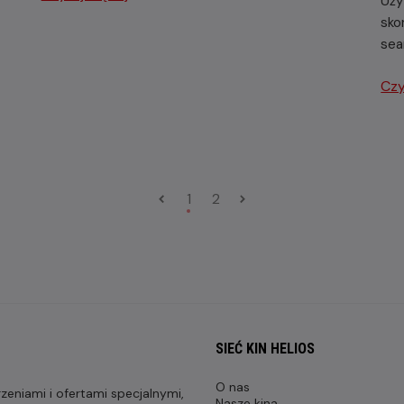
Uży
sko
sea
Czy
1
2
SIEĆ KIN HELIOS
O nas
eniami i ofertami specjalnymi,
Nasze kina