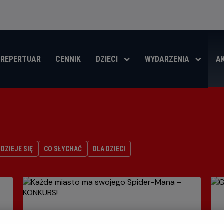
REPERTUAR
CENNIK
DZIECI
WYDARZENIA
A
DZIEJE SIĘ
CO SŁYCHAĆ
DLA DZIECI