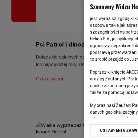
Szanowny Widzu Hel
jeśli wyrazisz zgodę kli
osobowe takie jak adresy
szczególności na potrz
Helios S.A., jej aplikac
Psi Patrol i dinozaury - nie przega
ograniczyć jej zakres l
podstawą przetwarzania
Dołącz do dzielnych bohaterów Psiego Patrolu 
to zrobić przejdź do „
ich największej misji ratunkowej w historii.
Poprzez kliknięcie AKCE
Czytaj więcej
oraz jej Zaufanych Par
cookie za pomocą przyci
także za pomocą ustawi
My oraz nasi Zaufani P
danych geolokalizacyjny
informacji na urządzeniu
odbiorców i ulepszanie u
USTAWIENIA ZAA
Lista Zaufanych Partn