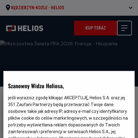
KĘDZIERZYN-KOŹLE -
HELIOS
KUP TERAZ
Szanowny Widzu Heliosa,
jeśli wyrazisz zgodę klikając AKCEPTUJĘ, Helios S.A. oraz jej
351
Zaufani Partnerzy będą przetwarzać Twoje dane
osobowe takie jak adresy IP, adresy e-mail czy identyfikatory
plików cookie do celów marketingowych, w szczególności na
Mistrzostwa Świata FIFA 2026:
potrzeby wyświetlania reklam dopasowanych do Twoich
Francja - Hiszpania
zainteresowań i preferencji w serwisach Helios S.A., jej