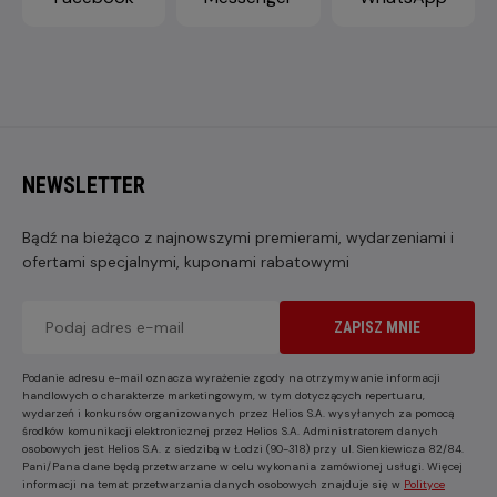
NEWSLETTER
Bądź na bieżąco z najnowszymi premierami, wydarzeniami i
ofertami specjalnymi, kuponami rabatowymi
ZAPISZ MNIE
Podanie adresu e-mail oznacza wyrażenie zgody na otrzymywanie informacji
handlowych o charakterze marketingowym, w tym dotyczących repertuaru,
wydarzeń i konkursów organizowanych przez Helios S.A. wysyłanych za pomocą
środków komunikacji elektronicznej przez Helios S.A. Administratorem danych
osobowych jest Helios S.A. z siedzibą w Łodzi (90-318) przy ul. Sienkiewicza 82/84.
Pani/Pana dane będą przetwarzane w celu wykonania zamówionej usługi. Więcej
informacji na temat przetwarzania danych osobowych znajduje się w
Polityce