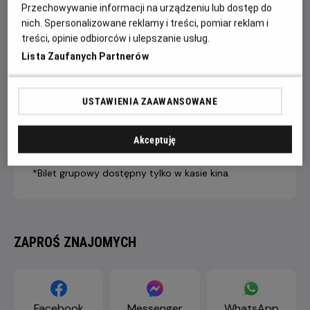
Przechowywanie informacji na urządzeniu lub dostęp do
nich. Spersonalizowane reklamy i treści, pomiar reklam i
treści, opinie odbiorców i ulepszanie usług.
7 dni +
4-6 dni
1-3 dni
Lista Zaufanych Partnerów
do seansu
do seansu
do seansu
LIVE STREAM
43,90 ZŁ
46,90 ZŁ
49,90 ZŁ
PREMIUM
USTAWIENIA ZAAWANSOWANE
Dopłata internetowa 1,50 zł/1 bilet
Akceptuję
*Bilet grupowy dostępny tylko w kasie kina.
ZAPROŚ ZNAJOMYCH
Facebook
Messenger
WhatsApp