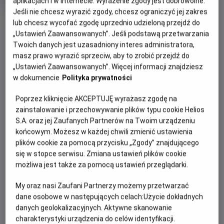
aplikacjach i w Internecie. Wyrażenie zgody jest dobrowolne.
Oryginalny
Mistrzostwa Świata FIFA 2026 - Półfinał
Jeśli nie chcesz wyrazić zgody, chcesz ograniczyć jej zakres
tytuł
Gatunek
Sportowy
OBSERWUJ
lub chcesz wycofać zgodę uprzednio udzieloną przejdź do
Czas
240 min
trwania
„Ustawień Zaawansowanych”. Jeśli podstawą przetwarzania
Twoich danych jest uzasadniony interes administratora,
OPIS WYDARZENIA
masz prawo wyrazić sprzeciw, aby to zrobić przejdź do
„Ustawień Zaawansowanych”. Więcej informacji znajdziesz
Mecz półfinałowy Mistrzostw Świata w Piłce Nożnej:
w dokumencie
Polityka prywatności
Francja - Hiszpania.
Poprzez kliknięcie AKCEPTUJĘ wyrażasz zgodę na
Rywalizacja o tytuł najlepszej piłkarskiej reprezentacji
zainstalowanie i przechowywanie plików typu cookie Helios
świata dobiega końca. Ten turniej na pewno zapadnie w
S.A. oraz jej Zaufanych Partnerów na Twoim urządzeniu
pamięć kibicom z wielu względów, nie tylko tych
końcowym. Możesz w każdej chwili zmienić ustawienia
sportowych.
plików cookie za pomocą przycisku „Zgody” znajdującego
się w stopce serwisu. Zmiana ustawień plików cookie
Kto zdobędzie legendarny Puchar Świata? Przekonamy się
możliwa jest także za pomocą ustawień przeglądarki.
podczas transmisji meczów z wybranych kinach Helios.
My oraz nasi Zaufani Partnerzy możemy przetwarzać
dane osobowe w następujących celach:
Użycie dokładnych
danych geolokalizacyjnych. Aktywne skanowanie
CENNIK
charakterystyki urządzenia do celów identyfikacji.