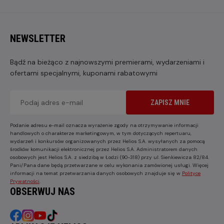
NEWSLETTER
Bądź na bieżąco z najnowszymi premierami, wydarzeniami i
ofertami specjalnymi, kuponami rabatowymi
ZAPISZ MNIE
Podanie adresu e-mail oznacza wyrażenie zgody na otrzymywanie informacji
handlowych o charakterze marketingowym, w tym dotyczących repertuaru,
wydarzeń i konkursów organizowanych przez Helios S.A. wysyłanych za pomocą
środków komunikacji elektronicznej przez Helios S.A. Administratorem danych
osobowych jest Helios S.A. z siedzibą w Łodzi (90-318) przy ul. Sienkiewicza 82/84.
Pani/Pana dane będą przetwarzane w celu wykonania zamówionej usługi. Więcej
informacji na temat przetwarzania danych osobowych znajduje się w
Polityce
Prywatności
.
OBSERWUJ NAS