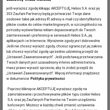
jeśli wyrazisz zgodę klikając AKCEPTUJĘ, Helios S.A. oraz jej
353
Zaufani Partnerzy będą przetwarzać Twoje dane
osobowe takie jak adresy IP, adresy e-mail czy identyfikatory
plików cookie do celów marketingowych, w szczególności na
potrzeby wyświetlania reklam dopasowanych do Twoich
zainteresowań i preferencji w serwisach Helios S.A., jej
aplikacjach i w Internecie. Wyrażenie zgody jest dobrowolne.
Jeśli nie chcesz wyrazić zgody, chcesz ograniczyć jej zakres
Psi Patrol i dinozaury - nie przegap!
lub chcesz wycofać zgodę uprzednio udzieloną przejdź do
„Ustawień Zaawansowanych”. Jeśli podstawą przetwarzania
Dołącz do dzielnych bohaterów Psiego Patrolu w ich
Twoich danych jest uzasadniony interes administratora,
największej misji ratunkowej w historii.
masz prawo wyrazić sprzeciw, aby to zrobić przejdź do
„Ustawień Zaawansowanych”. Więcej informacji znajdziesz
w dokumencie
Polityka prywatności
Czytaj więcej
Poprzez kliknięcie AKCEPTUJĘ wyrażasz zgodę na
zainstalowanie i przechowywanie plików typu cookie Helios
S.A. oraz jej Zaufanych Partnerów na Twoim urządzeniu
końcowym. Możesz w każdej chwili zmienić ustawienia