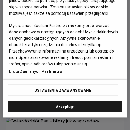
plików cookie za pomocą przycisku „Zgody” znajdującego
się w stopce serwisu. Zmiana ustawień plików cookie
możliwa jest także za pomocą ustawień przeglądarki.
My oraz nasi Zaufani Partnerzy możemy przetwarzać
dane osobowe w następujących celach:
Użycie dokładnych
danych geolokalizacyjnych. Aktywne skanowanie
charakterystyki urządzenia do celów identyfikacji.
Przechowywanie informacji na urządzeniu lub dostęp do
Każde miasto ma swojego Spider-Mana –
nich. Spersonalizowane reklamy i treści, pomiar reklam i
KONKURS!
treści, opinie odbiorców i ulepszanie usług.
Lista Zaufanych Partnerów
Z okazji premiery filmu „Spider-Man: Całkiem nowy dzień”
chcemy udowodnić, że każdy z nas może zostać Spider-
Manem w swoim otoczeniu.
USTAWIENIA ZAAWANSOWANE
Czytaj więcej
Akceptuję