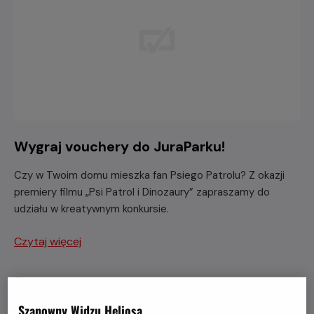
Wygraj vouchery do JuraParku!
Czy w Twoim domu mieszka fan Psiego Patrolu? Z okazji
premiery filmu „Psi Patrol i Dinozaury” zapraszamy do
udziału w kreatywnym konkursie.
Czytaj więcej
Szanowny Widzu Heliosa,