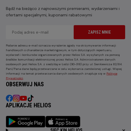
Bądź na bieżąco z najnowszymi premierami, wydarzeniami i
ofertami specjalnymi, kuponami rabatowymi
ZAPISZ MNIE
Podanie adresu e-mail oznacza wyrażenie zgody na otrzymywanie informacji
handlowych o charakterze marketingowym, w tym dotyczących repertuaru,
wydarzeń i konkursów organizowanych przez Helios S.A. wysyłanych za pomocą
środków komunikacji elektronicznej przez Helios S.A. Administratorem danych
osobowych jest Helios S.A. z siedzibą w Łodzi (90-318) przy ul. Sienkiewicza 82/84.
Pani/Pana dane będą przetwarzane w celu wykonania zamówionej usługi. Więcej
informacji na temat przetwarzania danych osobowych znajduje się w
Polityce
Prywatności
.
OBSERWUJ NAS
APLIKACJE HELIOS
SIEĆ KIN HELIOS