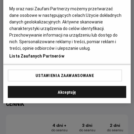
Bob Budowniczy to animowany serial dla dzieci. Jego akcja
toczy się na placu budowy. Główne postacie serialu to Bob
My oraz nasi Zaufani Partnerzy możemy przetwarzać
Budowniczy oraz jego przyjaciele: koparka, betoniarka,
dane osobowe w następujących celach:
Użycie dokładnych
buldożer, walec i dźwig. Bohaterowie: ludzie i maszyny –
danych geolokalizacyjnych. Aktywne skanowanie
charakterystyki urządzenia do celów identyfikacji.
darzą się wzajemnym szacunkiem udowadniając, że
Przechowywanie informacji na urządzeniu lub dostęp do
współpraca i pozytywne podejście pozwalają rozwiązać
nich. Spersonalizowane reklamy i treści, pomiar reklam i
każdy problem.
treści, opinie odbiorców i ulepszanie usług.
Projekcję Filmowych Poranków poprzedzają konkursy
Lista Zaufanych Partnerów
i zabawy na sali kinowej.
Więcej aktualności, konkursów i relacji fotograficznych
USTAWIENIA ZAAWANSOWANE
dostępnych jest na profilu FB Helios Dla Dzieci.
Akceptuję
CENNIK
4 dni +
3 dni
2 dni
do seansu
do seansu
do seansu