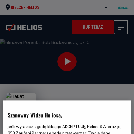
KIELCE -
HELIOS
KUP TERAZ
Szanowny Widzu Heliosa,
Filmowe Poranki: Bob
jeśli wyrazisz zgodę klikając AKCEPTUJĘ, Helios S.A. oraz jej
Budowniczy, cz. 3
353
Zaufani Partnerzy będą przetwarzać Twoje dane