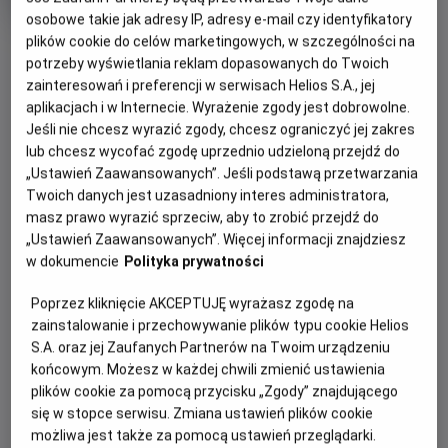
Gatunek
Animowany
osobowe takie jak adresy IP, adresy e-mail czy identyfikatory
Czas
85 min
OBSERWUJ
plików cookie do celów marketingowych, w szczególności na
trwania
potrzeby wyświetlania reklam dopasowanych do Twoich
zainteresowań i preferencji w serwisach Helios S.A., jej
OPIS WYDARZENIA
aplikacjach i w Internecie. Wyrażenie zgody jest dobrowolne.
Jeśli nie chcesz wyrazić zgody, chcesz ograniczyć jej zakres
Zapraszamy na kolejną porcję filmowych niespodzianek w
lub chcesz wycofać zgodę uprzednio udzieloną przejdź do
nowej odsłonie -
Filmowe Poranki: Bob Budowniczy, cz.
„Ustawień Zaawansowanych”. Jeśli podstawą przetwarzania
Twoich danych jest uzasadniony interes administratora,
3
, w niedzielę
19 lipca o godzinie 10:30.
masz prawo wyrazić sprzeciw, aby to zrobić przejdź do
Zaprezentujemy zestaw bajek:
„Ustawień Zaawansowanych”. Więcej informacji znajdziesz
w dokumencie
Polityka prywatności
Ważne zadanie Filipa
Dom na kółkach
Poprzez kliknięcie AKCEPTUJĘ wyrażasz zgodę na
Niespodzianka dla Marty
zainstalowanie i przechowywanie plików typu cookie Helios
Lodowate miasteczko
S.A. oraz jej Zaufanych Partnerów na Twoim urządzeniu
końcowym. Możesz w każdej chwili zmienić ustawienia
Superkoparka
plików cookie za pomocą przycisku „Zgody” znajdującego
Czas trwania pokazów: 55 minut
się w stopce serwisu. Zmiana ustawień plików cookie
możliwa jest także za pomocą ustawień przeglądarki.