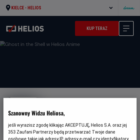
KIELCE -
HELIOS
KUP TERAZ
Szanowny Widzu Heliosa,
Ghost in the Shell w Helios
jeśli wyrazisz zgodę klikając AKCEPTUJĘ, Helios S.A. oraz jej
353
Zaufani Partnerzy będą przetwarzać Twoje dane
Anime
osobowe takie jak adresy IP, adresy e-mail czy identyfikatory