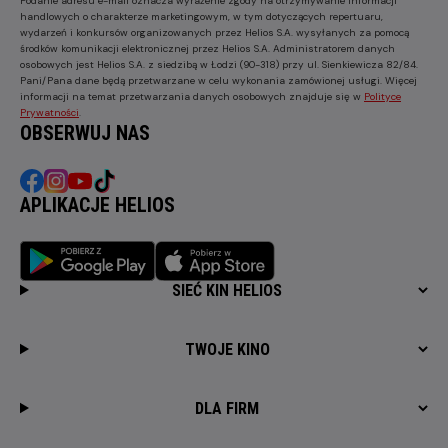
Podanie adresu e-mail oznacza wyrażenie zgody na otrzymywanie informacji
handlowych o charakterze marketingowym, w tym dotyczących repertuaru,
wydarzeń i konkursów organizowanych przez Helios S.A. wysyłanych za pomocą
środków komunikacji elektronicznej przez Helios S.A. Administratorem danych
osobowych jest Helios S.A. z siedzibą w Łodzi (90-318) przy ul. Sienkiewicza 82/84.
Pani/Pana dane będą przetwarzane w celu wykonania zamówionej usługi. Więcej
informacji na temat przetwarzania danych osobowych znajduje się w
Polityce
Prywatności
.
OBSERWUJ NAS
APLIKACJE HELIOS
SIEĆ KIN HELIOS
TWOJE KINO
DLA FIRM