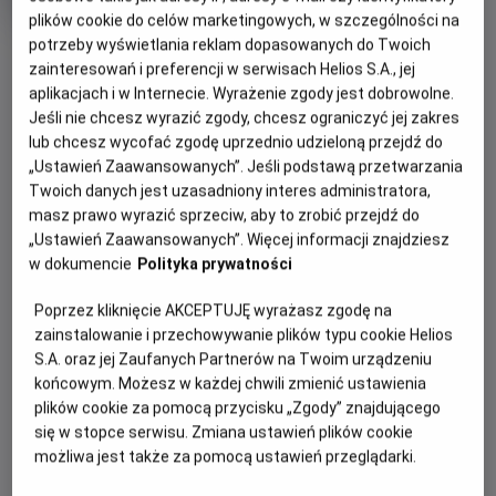
Oryginalny
Gatunek
Minimalny
Kōkaku Kidōtai
Anime
Od 15 lat
plików cookie do celów marketingowych, w szczególności na
tytuł
Czas
wiek
93 min
potrzeby wyświetlania reklam dopasowanych do Twoich
OBSERWUJ
trwania
zainteresowań i preferencji w serwisach Helios S.A., jej
aplikacjach i w Internecie. Wyrażenie zgody jest dobrowolne.
Jeśli nie chcesz wyrazić zgody, chcesz ograniczyć jej zakres
WIĘCEJ SZCZEGÓŁÓW
REŻYSERIA
SCENARIUSZ
lub chcesz wycofać zgodę uprzednio udzieloną przejdź do
OPIS WYDARZENIA
Mamoru Oshii
Kazunori Itô
„Ustawień Zaawansowanych”. Jeśli podstawą przetwarzania
OBSADA
Twoich danych jest uzasadniony interes administratora,
Gdy cyborg Major Motoko Kusanagi z Sekcji 9 rusza tropem
Atsuko Tanaka, Akio Ôtsuka, Kôichi Yamadera, Yutaka Nakano,
masz prawo wyrazić sprzeciw, aby to zrobić przejdź do
hakera znanego jako Władca Marionetek, kryminalna intryga
Tamio Ôki
„Ustawień Zaawansowanych”. Więcej informacji znajdziesz
szybko zamienia się w fascynującą opowieść o tożsamości
w dokumencie
Polityka prywatności
i świadomości. Pojawiają się filozoficzne pytania: co
Poprzez kliknięcie AKCEPTUJĘ wyrażasz zgodę na
właściwie czyni nas ludźmi? I czy(m) jest „duch w
zainstalowanie i przechowywanie plików typu cookie Helios
skorupie”?
S.A. oraz jej Zaufanych Partnerów na Twoim urządzeniu
„Ghost in the Shell” to zarazem estetyczny majstersztyk:
końcowym. Możesz w każdej chwili zmienić ustawienia
plików cookie za pomocą przycisku „Zgody” znajdującego
ukazane z rozmachem neonowe panoramy Neo Tokio,
się w stopce serwisu. Zmiana ustawień plików cookie
hipnotyzująca animacja i klimat cyberpunku. Do tego
możliwa jest także za pomocą ustawień przeglądarki.
wspaniała ścieżka dźwiękowa, dzięki której Kenji Kawaii
nadał futurystycznej historii niemal mistyczny wymiar. Film