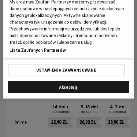
My oraz nasi Zaufani Partnerzy możemy przetwarzać
nie tylko zrewolucjonizował animację, ale też na trwałe
dane osobowe w następujących celach:
Użycie dokładnych
wpłynął na kino science fiction i popkulturę XXI wieku.
danych geolokalizacyjnych. Aktywne skanowanie
Zainspirował nie tylko „Matrixa” czy „Avatara”, ale też serie
charakterystyki urządzenia do celów identyfikacji.
gier Metal Gear Solid oraz Deus Ex.
Przechowywanie informacji na urządzeniu lub dostęp do
nich. Spersonalizowane reklamy i treści, pomiar reklam i
WIDZOWIE POKAZÓW W RAMACH PROJEKTU HELIOS
treści, opinie odbiorców i ulepszanie usług.
ANIME OTRZYMAJĄ SPECJALNĄ POCZTÓWKĘ Z KADREM
Lista Zaufanych Partnerów
FILMOWYM. OFERTA WAŻNA DO WYCZERPANIA
ZAPASÓW!
USTAWIENIA ZAAWANSOWANE
CENNIK
Akceptuję
14 dni +
8-13 dni
4-7 dni
do seansu
do seansu
do seansu
22,90 ZŁ
26,90 ZŁ
28,90 ZŁ
Anime