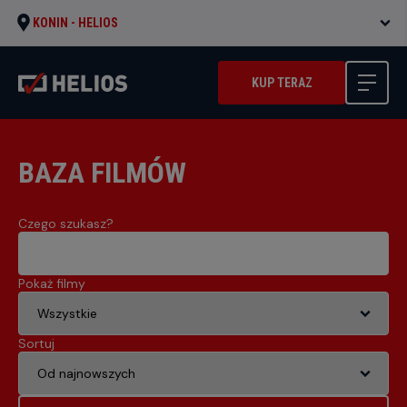
KONIN -
HELIOS
KUP TERAZ
BAZA FILMÓW
Czego szukasz?
Pokaż filmy
Sortuj