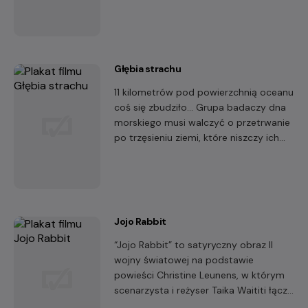
Głębia strachu
11 kilometrów pod powierzchnią oceanu
coś się zbudziło… Grupa badaczy dna
morskiego musi walczyć o przetrwanie
po trzęsieniu ziemi, które niszczy ich
podwodne laboratorium.
Jojo Rabbit
“Jojo Rabbit” to satyryczny obraz II
wojny światowej na podstawie
powieści Christine Leunens, w którym
scenarzysta i reżyser Taika Waititi łączy
w charakterystycznym dla siebie stylu