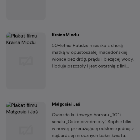
hucznym weselem kuzyna
Kraina Miodu
50-letnia Hatidze mieszka z chorą
matką w opustoszałej macedońskiej
wiosce bez dróg, prądu i bieżącej wody.
Hoduje pszczoły i jest ostatnią z linii
niezależnych pszczelarzy, którzy
sprzedają miód w małych partiach.
Małgosia i Jaś
Gwiazda kultowego horroru „TO” i
serialu „Ostre przedmioty” Sophie Lillis
w nowej, przerażającej odsłonie jednej z
najbardziej mrocznych baśni świata.