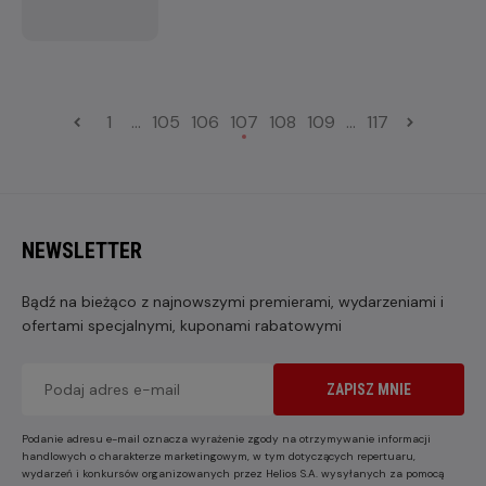
Dolittle.
1
...
105
106
107
108
109
...
117
NEWSLETTER
Bądź na bieżąco z najnowszymi premierami, wydarzeniami i
ofertami specjalnymi, kuponami rabatowymi
ZAPISZ MNIE
Podanie adresu e-mail oznacza wyrażenie zgody na otrzymywanie informacji
handlowych o charakterze marketingowym, w tym dotyczących repertuaru,
wydarzeń i konkursów organizowanych przez Helios S.A. wysyłanych za pomocą