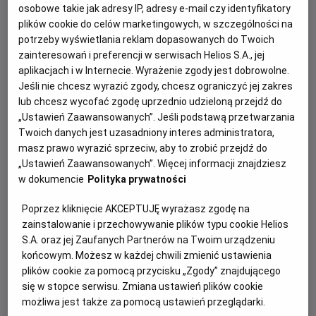
osobowe takie jak adresy IP, adresy e-mail czy identyfikatory
plików cookie do celów marketingowych, w szczególności na
potrzeby wyświetlania reklam dopasowanych do Twoich
zainteresowań i preferencji w serwisach Helios S.A., jej
aplikacjach i w Internecie. Wyrażenie zgody jest dobrowolne.
Brahms: The Boy II
Jeśli nie chcesz wyrazić zgody, chcesz ograniczyć jej zakres
lub chcesz wycofać zgodę uprzednio udzieloną przejdź do
Przerażający nowy rozdział opowieści o
„Ustawień Zaawansowanych”. Jeśli podstawą przetwarzania
tym, że prawdziwe zło ma niewinne
Twoich danych jest uzasadniony interes administratora,
oblicze.
masz prawo wyrazić sprzeciw, aby to zrobić przejdź do
„Ustawień Zaawansowanych”. Więcej informacji znajdziesz
w dokumencie
Polityka prywatności
Poprzez kliknięcie AKCEPTUJĘ wyrażasz zgodę na
zainstalowanie i przechowywanie plików typu cookie Helios
Bad Boy
S.A. oraz jej Zaufanych Partnerów na Twoim urządzeniu
końcowym. Możesz w każdej chwili zmienić ustawienia
Czołowy specjalista od kina
plików cookie za pomocą przycisku „Zgody” znajdującego
sensacyjnego Patryk Vega odkrywa
się w stopce serwisu. Zmiana ustawień plików cookie
najgłośniejsze patologie w polskich
możliwa jest także za pomocą ustawień przeglądarki.
klubach piłkarskich.