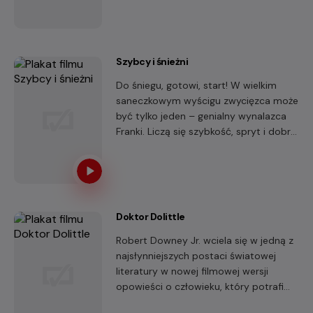
poddana ekstremalnym warunkom,
jakie panują na statku kosmicznym,
ćwiczy wytrzymałość swojego
organizmu. Jej codzienność to nie tylko
Szybcy i śnieżni
mordercze treningi, ale również ciągłe
udowadnianie męskiej części załogi, że
Do śniegu, gotowi, start! W wielkim
zasługuje na miejsce w zespole. W
saneczkowym wyścigu zwycięzca może
domu zrzuca skafander i jest mamą 7-
być tylko jeden – genialny wynalazca
letniej Stelli.
Franki. Liczą się szybkość, spryt i dobra
zabawa. Emocje sięgają śnieżnego
zenitu, gdy do wyścigu dołącza
tajemniczy Zac, a spektakularna
maszyna Frankiego nieoczekiwanie
rozpada się tuż przed linią mety!
Doktor Dolittle
Robert Downey Jr. wciela się w jedną z
najsłynniejszych postaci światowej
literatury w nowej filmowej wersji
opowieści o człowieku, który potrafi
rozmawiać ze zwierzętami. Oto doktor