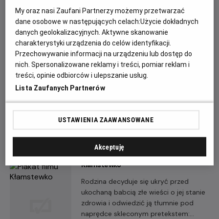
My oraz nasi Zaufani Partnerzy możemy przetwarzać
dane osobowe w następujących celach:
Użycie dokładnych
danych geolokalizacyjnych. Aktywne skanowanie
charakterystyki urządzenia do celów identyfikacji.
Przechowywanie informacji na urządzeniu lub dostęp do
Marianne i Leonard: Słowa miłości
nich. Spersonalizowane reklamy i treści, pomiar reklam i
Piękna i dramatyczna historia miłosna
treści, opinie odbiorców i ulepszanie usług.
Leonarda Cohena i jego norweskiej
Lista Zaufanych Partnerów
muzy Marianne Ihlen. Ich miłość zaczęła
się na początku lat 60. na idyllicznej
greckiej wyspie Hydra, która była
USTAWIENIA ZAAWANSOWANE
wówczas mekką zagranicznych
artystów, pisarzy i muzyków.
Akceptuję
Kłamstewko
Rodzina decyduje się ukryć przed
ukochaną babcią złe wieści o jej stanie
zdrowia i odwiedzić ją tłumnie pod
naprędce skleconym pretekstem: