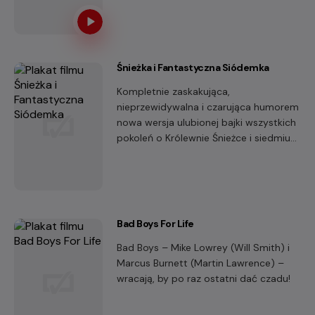
humor i patos.
Śnieżka i Fantastyczna Siódemka
Kompletnie zaskakująca,
nieprzewidywalna i czarująca humorem
nowa wersja ulubionej bajki wszystkich
pokoleń o Królewnie Śnieżce i siedmiu
krasnoludkach.
Bad Boys For Life
Bad Boys – Mike Lowrey (Will Smith) i
Marcus Burnett (Martin Lawrence) –
wracają, by po raz ostatni dać czadu!