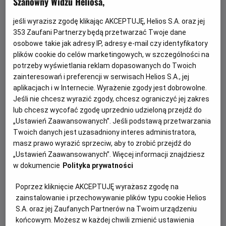
Szanowny Widzu Heliosa,
jeśli wyrazisz zgodę klikając AKCEPTUJĘ, Helios S.A. oraz jej
353
Zaufani Partnerzy będą przetwarzać Twoje dane
osobowe takie jak adresy IP, adresy e-mail czy identyfikatory
plików cookie do celów marketingowych, w szczególności na
potrzeby wyświetlania reklam dopasowanych do Twoich
zainteresowań i preferencji w serwisach Helios S.A., jej
aplikacjach i w Internecie. Wyrażenie zgody jest dobrowolne.
Każde miasto ma swojego Spider-Mana –
Jeśli nie chcesz wyrazić zgody, chcesz ograniczyć jej zakres
KONKURS!
lub chcesz wycofać zgodę uprzednio udzieloną przejdź do
„Ustawień Zaawansowanych”. Jeśli podstawą przetwarzania
Z okazji premiery filmu „Spider-Man: Całkiem nowy dzień”
Twoich danych jest uzasadniony interes administratora,
chcemy udowodnić, że każdy z nas może zostać Spider-
masz prawo wyrazić sprzeciw, aby to zrobić przejdź do
Manem w swoim otoczeniu.
„Ustawień Zaawansowanych”. Więcej informacji znajdziesz
w dokumencie
Polityka prywatności
Czytaj więcej
Poprzez kliknięcie AKCEPTUJĘ wyrażasz zgodę na
zainstalowanie i przechowywanie plików typu cookie Helios
S.A. oraz jej Zaufanych Partnerów na Twoim urządzeniu
końcowym. Możesz w każdej chwili zmienić ustawienia