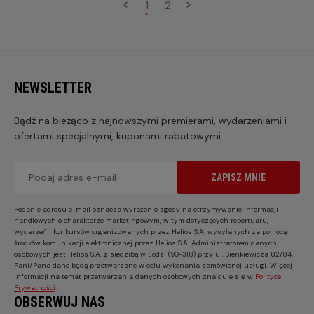
1
2
NEWSLETTER
Bądź na bieżąco z najnowszymi premierami, wydarzeniami i
ofertami specjalnymi, kuponami rabatowymi
ZAPISZ MNIE
Podanie adresu e-mail oznacza wyrażenie zgody na otrzymywanie informacji
handlowych o charakterze marketingowym, w tym dotyczących repertuaru,
wydarzeń i konkursów organizowanych przez Helios S.A. wysyłanych za pomocą
środków komunikacji elektronicznej przez Helios S.A. Administratorem danych
osobowych jest Helios S.A. z siedzibą w Łodzi (90-318) przy ul. Sienkiewicza 82/84.
Pani/Pana dane będą przetwarzane w celu wykonania zamówionej usługi. Więcej
informacji na temat przetwarzania danych osobowych znajduje się w
Polityce
Prywatności
.
OBSERWUJ NAS