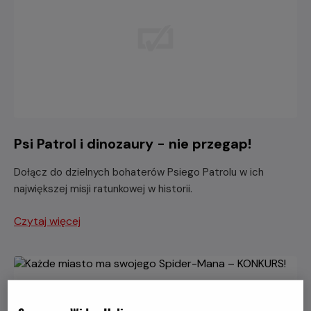
Psi Patrol i dinozaury - nie przegap!
Dołącz do dzielnych bohaterów Psiego Patrolu w ich
największej misji ratunkowej w historii.
Czytaj więcej