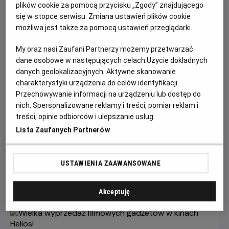
plików cookie za pomocą przycisku „Zgody” znajdującego
się w stopce serwisu. Zmiana ustawień plików cookie
możliwa jest także za pomocą ustawień przeglądarki.
My oraz nasi Zaufani Partnerzy możemy przetwarzać
dane osobowe w następujących celach:
Użycie dokładnych
danych geolokalizacyjnych. Aktywne skanowanie
charakterystyki urządzenia do celów identyfikacji.
Przechowywanie informacji na urządzeniu lub dostęp do
nich. Spersonalizowane reklamy i treści, pomiar reklam i
Gwiazdozbiór Psa - bilety już w
treści, opinie odbiorców i ulepszanie usług.
sprzedaży!
Lista Zaufanych Partnerów
Przeżyj emocjonującą historię o odwadze, przetrwaniu i
poszukiwaniu nadziei w postapokaliptycznym świecie.
USTAWIENIA ZAAWANSOWANE
Czytaj więcej
Akceptuję