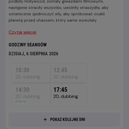
podbiły Hollywood, zostały gwiazdami filmowymi,
następnie straciły wszystko, uwolniły straszydła, aby
ostatecznie zjednoczyć siły, aby spróbować ocalić
planetę przed chaosem, który same wywołały.
Czytaj więcej
GODZINY SEANSÓW
DZISIAJ, 6 SIERPNIA 2026
DZISIAJ,
6
10:30
12:45
SIERPNIA
2D, dubbing
2D, dubbing
2026
14:30
17:45
2D, dubbing
2D, dubbing
POKAŻ KOLEJNE DNI