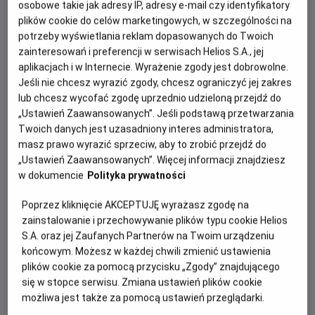
Hollywood w towarzystwie najbardziej
osobowe takie jak adresy IP, adresy e-mail czy identyfikatory
plików cookie do celów marketingowych, w szczególności na
zwariowanych bohaterów animacji!
potrzeby wyświetlania reklam dopasowanych do Twoich
zainteresowań i preferencji w serwisach Helios S.A., jej
aplikacjach i w Internecie. Wyrażenie zgody jest dobrowolne.
Jeśli nie chcesz wyrazić zgody, chcesz ograniczyć jej zakres
lub chcesz wycofać zgodę uprzednio udzieloną przejdź do
„Ustawień Zaawansowanych”. Jeśli podstawą przetwarzania
Twoich danych jest uzasadniony interes administratora,
masz prawo wyrazić sprzeciw, aby to zrobić przejdź do
„Ustawień Zaawansowanych”. Więcej informacji znajdziesz
Animacja
„Minionki i straszydła”
opowiada o szalonej
w dokumencie
Polityka prywatności
przygodzie Minionków, które postanawiają podbić
Poprzez kliknięcie AKCEPTUJĘ wyrażasz zgodę na
Hollywood i zostać gwiazdami kina. Ich plany szybko
zainstalowanie i przechowywanie plików typu cookie Helios
wymykają się spod kontroli, gdy przez przypadek
S.A. oraz jej Zaufanych Partnerów na Twoim urządzeniu
uwalniają potwory i wywołują chaos na całym świecie.
końcowym. Możesz w każdej chwili zmienić ustawienia
Bohaterowie muszą połączyć siły, aby naprawić własne
plików cookie za pomocą przycisku „Zgody” znajdującego
błędy i uratować świat przed katastrofą. To zabawna
się w stopce serwisu. Zmiana ustawień plików cookie
historia o kreatywności, chaosie i wielkich ambicjach
możliwa jest także za pomocą ustawień przeglądarki.
małych rozrabiaków, które udowadniają, że dla