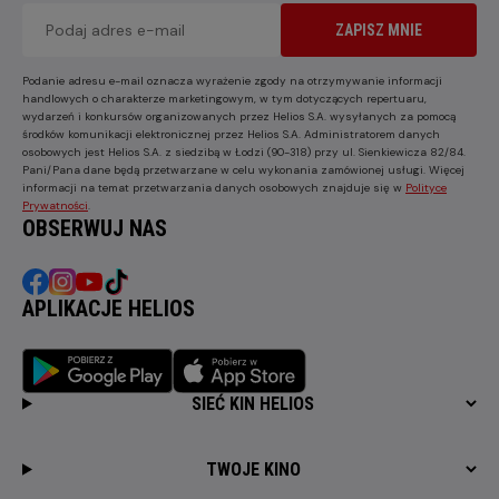
ZAPISZ MNIE
Podanie adresu e-mail oznacza wyrażenie zgody na otrzymywanie informacji
handlowych o charakterze marketingowym, w tym dotyczących repertuaru,
wydarzeń i konkursów organizowanych przez Helios S.A. wysyłanych za pomocą
środków komunikacji elektronicznej przez Helios S.A. Administratorem danych
osobowych jest Helios S.A. z siedzibą w Łodzi (90-318) przy ul. Sienkiewicza 82/84.
Pani/Pana dane będą przetwarzane w celu wykonania zamówionej usługi. Więcej
informacji na temat przetwarzania danych osobowych znajduje się w
Polityce
Prywatności
.
OBSERWUJ NAS
APLIKACJE HELIOS
SIEĆ KIN HELIOS
TWOJE KINO