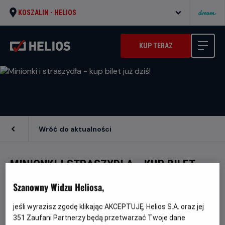
KOSZALIN -
HELIOS
KUP TERAZ
Wróć do aktualności
MINIONKI I STRASZYDŁA - KUP BILET
JUŻ DZIŚ!
Szanowny Widzu Heliosa,
jeśli wyrazisz zgodę klikając AKCEPTUJĘ, Helios S.A. oraz jej
Przygotuj się na pełną humoru podróż do
351
Zaufani Partnerzy będą przetwarzać Twoje dane