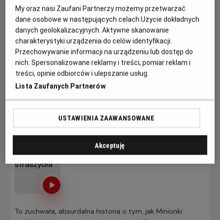
My oraz nasi Zaufani Partnerzy możemy przetwarzać
wspólnego celu warto pokonać każdą przeszkodę.
dane osobowe w następujących celach:
Użycie dokładnych
danych geolokalizacyjnych. Aktywne skanowanie
Zapraszamy na seanse w naszym kinie. Kup bilet
charakterystyki urządzenia do celów identyfikacji.
już dziś, wybierz najlepsze miejsce w sali i
Przechowywanie informacji na urządzeniu lub dostęp do
zaoszczędź najwięcej.
Pamiętaj: wcześniej
nich. Spersonalizowane reklamy i treści, pomiar reklam i
kupujesz, więcej zyskujesz.
treści, opinie odbiorców i ulepszanie usług.
Lista Zaufanych Partnerów
KUP BILET
USTAWIENIA ZAAWANSOWANE
Minionki i straszydła
Akceptuję
Od 7 lat, 85 min, Animowany / Komedia /
Przygodowy
To zuchwała, absurdalna historia o tym, jak Minionki