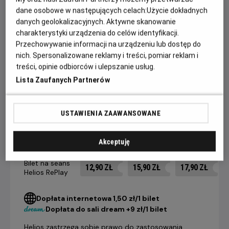
zgorzkniały Rick musi dokonać wyboru między własnym
dane osobowe w następujących celach:
Użycie dokładnych
szczęściem a dobrem tych, których życie wisi na włosku.
danych geolokalizacyjnych. Aktywne skanowanie
charakterystyki urządzenia do celów identyfikacji.
Wyróżniona trzema Oscarami®, w tym za najlepszy film,
Przechowywanie informacji na urządzeniu lub dostęp do
Casablanca to najpopularniejszy i najbardziej uwielbiany film
nich. Spersonalizowane reklamy i treści, pomiar reklam i
na świecie!
treści, opinie odbiorców i ulepszanie usług.
Lista Zaufanych Partnerów
CENNIK
USTAWIENIA ZAAWANSOWANE
14 dni +
8-13 dni
4-7 dni
Akceptuję
do seansu
do seansu
do seansu
Bilet na seans
12,90 ZŁ
15,90 ZŁ
17,90 ZŁ
Helios RePlay
Dopłata internetowa 1,50 zł/1 bilet
Dopłata do sali dream +9 zł/1 bilet
Helios zastrzega sobie prawo do zastosowania