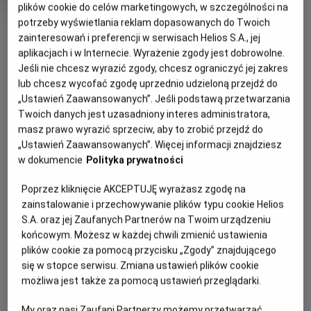
Czas
wiek
118 min
plików cookie do celów marketingowych, w szczególności na
trwania
potrzeby wyświetlania reklam dopasowanych do Twoich
OBSERWUJ
zainteresowań i preferencji w serwisach Helios S.A., jej
aplikacjach i w Internecie. Wyrażenie zgody jest dobrowolne.
Jeśli nie chcesz wyrazić zgody, chcesz ograniczyć jej zakres
WIĘCEJ SZCZEGÓŁÓW
REŻYSERIA
SCENARIUSZ
lub chcesz wycofać zgodę uprzednio udzieloną przejdź do
OPIS WYDARZENIA
„Ustawień Zaawansowanych”. Jeśli podstawą przetwarzania
Michael Curtiz
Murray Burnett, Casey
Twoich danych jest uzasadniony interes administratora,
Robinson
OBSADA
masz prawo wyrazić sprzeciw, aby to zrobić przejdź do
Casablanca: Łatwo do niej trafić, trudniej ją pokochać,
„Ustawień Zaawansowanych”. Więcej informacji znajdziesz
zwłaszcza jeśli twoje nazwisko figuruje na liście osób
Humphrey Bogart, Ingrid Bergman, Paul Henreid, Claud Rains
w dokumencie
Polityka prywatności
poszukiwanych przez nazistów.
Poprzez kliknięcie AKCEPTUJĘ wyrażasz zgodę na
Na czele tej listy znajduje się przywódca czeskiego ruchu
zainstalowanie i przechowywanie plików typu cookie Helios
oporu Victor Laszlo (Paul Henreid), którego jedyną nadzieją
S.A. oraz jej Zaufanych Partnerów na Twoim urządzeniu
jest Rick Blaine (Humphrey Bogart). Rick to cyniczny
końcowym. Możesz w każdej chwili zmienić ustawienia
Amerykanin, który nie ma zamiaru poświęcać się dla
plików cookie za pomocą przycisku „Zgody” znajdującego
nikogo... a już na pewno nie dla żony Victora, Ilsy (Ingrid
się w stopce serwisu. Zmiana ustawień plików cookie
Bergman), byłej kochanki, która niegdyś złamała mu serce.
możliwa jest także za pomocą ustawień przeglądarki.
Gdy Ilsa proponuje, że spędzi z nim noc w zamian za
umożliwienie Victorowi bezpiecznego wyjazdu z kraju,
My oraz nasi Zaufani Partnerzy możemy przetwarzać