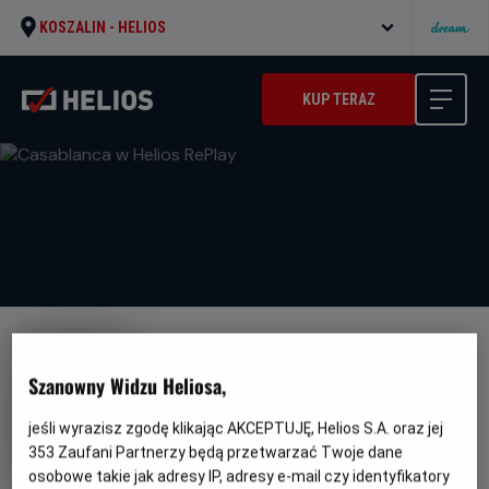
KOSZALIN -
HELIOS
KUP TERAZ
Szanowny Widzu Heliosa,
jeśli wyrazisz zgodę klikając AKCEPTUJĘ, Helios S.A. oraz jej
Casablanca w Helios RePlay
353
Zaufani Partnerzy będą przetwarzać Twoje dane
Gatunek
Minimalny
Dramat / Film- noir
Od 13 lat
osobowe takie jak adresy IP, adresy e-mail czy identyfikatory