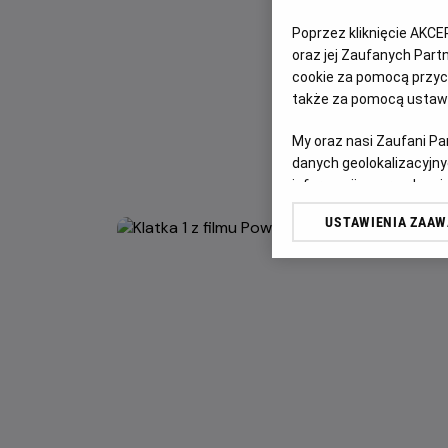
Poprzez kliknięcie AKCE
oraz jej Zaufanych Par
cookie za pomocą przyci
także za pomocą ustawi
My oraz nasi Zaufani P
danych geolokalizacyjny
informacji na urządzeniu
odbiorców i ulepszanie u
USTAWIENIA ZAA
Lista Zaufanych Partn