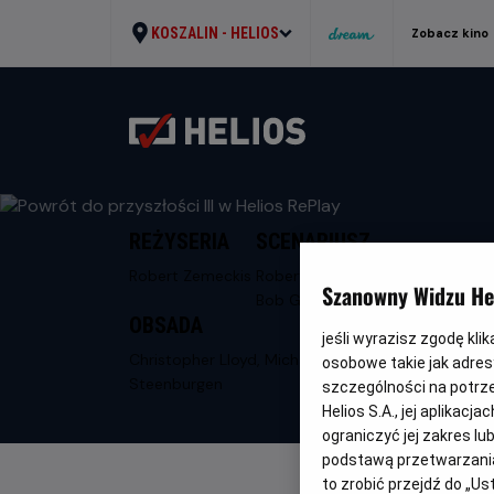
KOSZALIN -
HELIOS
Zobacz kino
REŻYSERIA
SCENARIUSZ
Robert Zemeckis
Robert Zemeckis,
Szanowny Widzu Hel
Bob Gale
OBSADA
jeśli wyrazisz zgodę kli
Christopher Lloyd, Michael J. Fox, Mary
osobowe takie jak adresy
Steenburgen
szczególności na potrz
Helios S.A., jej aplikac
ograniczyć jej zakres l
podstawą przetwarzania
to zrobić przejdź do „