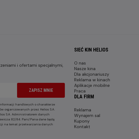
SIEĆ KIN HELIOS
O nas
eniami i ofertami specjalnymi,
Nasze kina
Dla akcjonariuszy
Reklama w kinach
Aplikacje mobilne
ZAPISZ MNIE
Praca
DLA FIRM
nformacji handlowych o charakterze
Reklama
ów organizowanych przez Helios S.A.
lios S.A. Administratorem danych
Wynajem sal
nkiewicza 82/84. Pani/Pana dane będą
Kupony
cji na temat przetwarzania danych
Kontakt