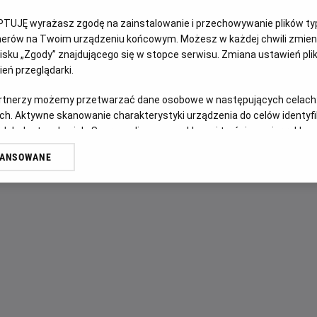
OPIS WYDARZENIA
PTUJĘ wyrażasz zgodę na zainstalowanie i przechowywanie plików typu
tnerów na Twoim urządzeniu końcowym. Możesz w każdej chwili zmieni
W trzeciej części serii „Powrót do przyszłości” bohater Ma
sku „Zgody” znajdującego się w stopce serwisu. Zmiana ustawień pli
czasie do Dzikiego Zachodu z 1885 roku, aby uratować swo
eń przeglądarki.
Lloyd), który, jak się dowiedział, czeka na śmiertelny po
artnerzy możemy przetwarzać dane osobowe w następujących celach
Biffa. Tymczasem doktor Brown zakochał się w nowo przyb
ch. Aktywne skanowanie charakterystyki urządzenia do celów identyf
 lub dostęp do nich. Spersonalizowane reklamy i treści, pomiar reklam i
sług.
WANSOWANE
erów