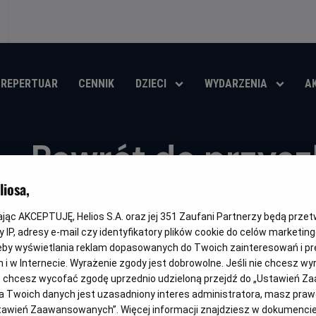
REPERTUAR
CENNIK
DZIECI
WYDARZENIA
A
Powrót do przyszł
Helios RePlay
iosa,
kając AKCEPTUJĘ, Helios S.A. oraz jej
351
Zaufani Partnerzy będą prze
Oryginalny
Gatunek
Minima
Back to the Future Part III
Przygodowy / Akcja
Od 13 l
 IP, adresy e-mail czy identyfikatory plików cookie do celów marketin
tytuł
wiek
eby wyświetlania reklam dopasowanych do Twoich zainteresowań i pr
OBSERWUJ
jach i w Internecie. Wyrażenie zgody jest dobrowolne. Jeśli nie chcesz w
ub chcesz wycofać zgodę uprzednio udzieloną przejdź do „Ustawień Z
 Twoich danych jest uzasadniony interes administratora, masz prawo
Ustawień Zaawansowanych”. Więcej informacji znajdziesz w dokumenci