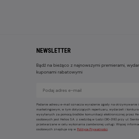
NEWSLETTER
Bądź na bieżąco z najnowszymi premierami, wydarz
kuponami rabatowymi
Podanie adresu e-mail oznacza wyrażenie zgody na otrzymywanie i
marketingowym, w tym dotyczących repertuaru, wydarzeń i konkurs
wysyłanych za pomocą środków komunikacji elektronicznej przez He
osobowych jest Helios S.A. z siedzibą w Łodzi (90-318) przy ul. Sie
przetwarzane w celu wykonania zamówionej usługi. Więcej informa
osobowych znajduje się w
Polityce Prywatności
.