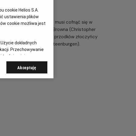
 cookie Helios S.A.
ć ustawienia plików
rty McFly (Michael J. Fox) musi cofnąć się w
ków cookie możliwa jest
jego przyjaciela, doktora Browna (Christopher
jedynek z jednym z okrutnych przodków złoczyńcy
:
Użycie dokładnych
yłej nauczycielce (Mary Steenburgen).
ikacji. Przechowywanie
 treści, opinie
Akceptuję