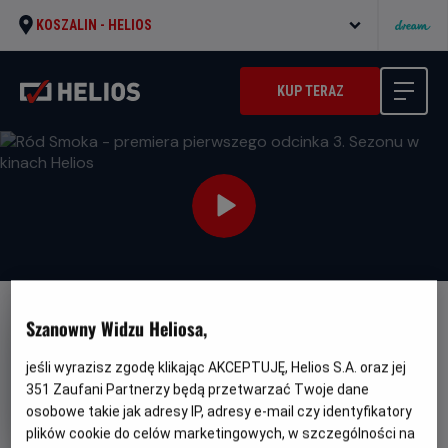
KOSZALIN -
HELIOS
KUP TERAZ
Szanowny Widzu Heliosa,
jeśli wyrazisz zgodę klikając AKCEPTUJĘ, Helios S.A. oraz jej
351
Zaufani Partnerzy będą przetwarzać Twoje dane
Ród Smoka - premiera
osobowe takie jak adresy IP, adresy e-mail czy identyfikatory
pierwszego odcinka 3. Sezonu
plików cookie do celów marketingowych, w szczególności na