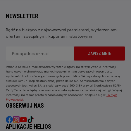
NEWSLETTER
Bądź na bieżąco z najnowszymi premierami, wydarzeniami i
ofertami specjalnymi, kuponami rabatowymi
ZAPISZ MNIE
Podanie adresu e-mail oznacza wyrażenie zgody na otrzymywanie informacji
handlowych o charakterze marketingowym, w tym dotyczących repertuaru,
wydarzeń i konkursów organizowanych przez Helios S.A. wysyłanych za pomocą
środków komunikacji elektronicznej przez Helios S.A. Administratorem danych
osobowych jest Helios S.A. z siedzibą w Łodzi (90-318) przy ul. Sienkiewicza 82/84.
Pani/Pana dane będą przetwarzane w celu wykonania zamówionej usługi. Więcej
informacji na temat przetwarzania danych osobowych znajduje się w
Polityce
Prywatności
.
OBSERWUJ NAS
APLIKACJE HELIOS