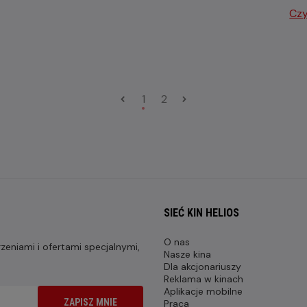
Czy
1
2
SIEĆ KIN HELIOS
O nas
eniami i ofertami specjalnymi,
Nasze kina
Dla akcjonariuszy
Reklama w kinach
Aplikacje mobilne
ZAPISZ MNIE
Praca