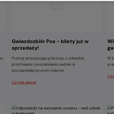
-
Gwiazdozbiór Psa - bilety już w
Wi
sprzedaży!
ga
wy
Przeżyj emocjonującą historię o odwadze,
W k
przetrwaniu i poszukiwaniu nadziei w
a r
postapokaliptycznym świecie.
Czy
Czytaj więcej