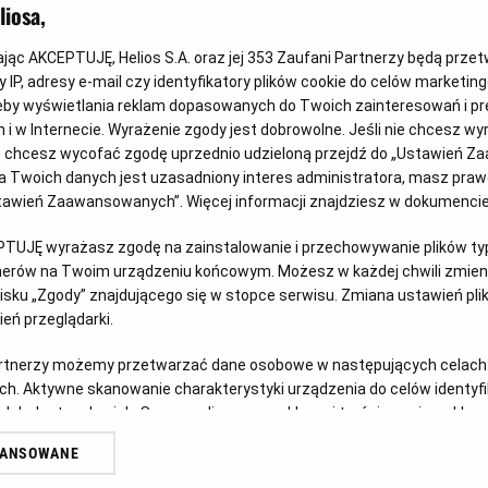
iosa,
kając AKCEPTUJĘ, Helios S.A. oraz jej
353
Zaufani Partnerzy będą prze
 IP, adresy e-mail czy identyfikatory plików cookie do celów marketin
eby wyświetlania reklam dopasowanych do Twoich zainteresowań i pr
jach i w Internecie. Wyrażenie zgody jest dobrowolne. Jeśli nie chcesz w
Wygraj vouchery do JuraParku!
Ps
ub chcesz wycofać zgodę uprzednio udzieloną przejdź do „Ustawień Z
 Twoich danych jest uzasadniony interes administratora, masz prawo
Czy w Twoim domu mieszka fan Psiego Patrolu? Z
Doł
Ustawień Zaawansowanych”. Więcej informacji znajdziesz w dokumenci
okazji premiery filmu „Psi Patrol i Dinozaury”
ich 
u
PTUJĘ wyrażasz zgodę na zainstalowanie i przechowywanie plików typu
zapraszamy do udziału w kreatywnym konkursie.
tnerów na Twoim urządzeniu końcowym. Możesz w każdej chwili zmieni
Czy
sku „Zgody” znajdującego się w stopce serwisu. Zmiana ustawień pli
Czytaj więcej
eń przeglądarki.
artnerzy możemy przetwarzać dane osobowe w następujących celach
ch. Aktywne skanowanie charakterystyki urządzenia do celów identyf
 lub dostęp do nich. Spersonalizowane reklamy i treści, pomiar reklam i
sług.
WANSOWANE
erów