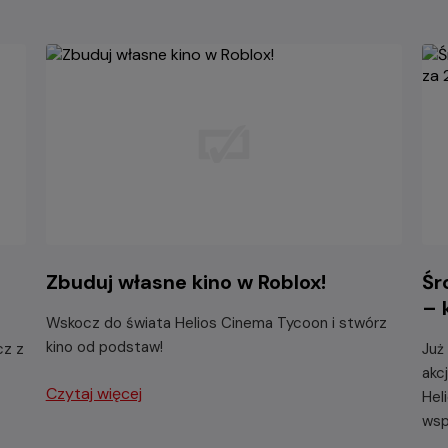
Zbuduj własne kino w Roblox!
Śr
– 
Wskocz do świata Helios Cinema Tycoon i stwórz
kino od podstaw!
cz z
Już
akc
Czytaj więcej
Hel
wsp