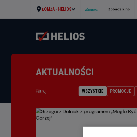
ŁOMŻA -
HELIOS
Zobacz kino
AKTUALNOŚCI
Filtruj
WSZYSTKIE
PROMOCJE