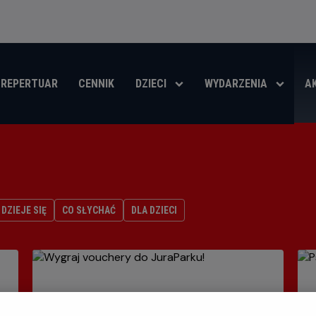
REPERTUAR
CENNIK
DZIECI
WYDARZENIA
A
DZIEJE SIĘ
CO SŁYCHAĆ
DLA DZIECI