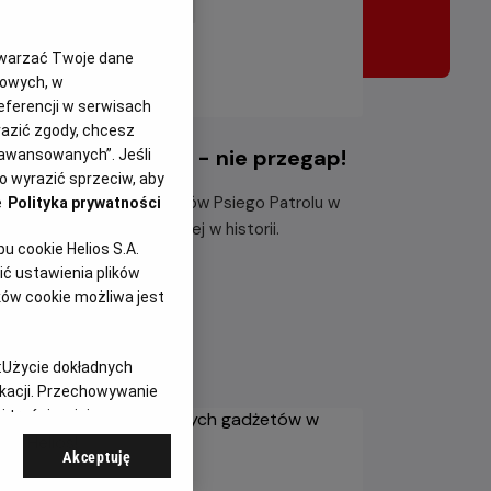
twarzać Twoje dane
gowych, w
eferencji w serwisach
yrazić zgody, chcesz
i Patrol i dinozaury - nie przegap!
aawansowanych”. Jeśli
 wyrazić sprzeciw, aby
ącz do dzielnych bohaterów Psiego Patrolu w
e
Polityka prywatności
największej misji ratunkowej w historii.
 cookie Helios S.A.
ć ustawienia plików
taj więcej
ków cookie możliwa jest
:
Użycie dokładnych
ikacji. Przechowywanie
 treści, opinie
Akceptuję