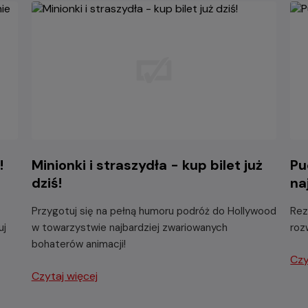
!
Minionki i straszydła - kup bilet już
Pu
dziś!
na
Przygotuj się na pełną humoru podróż do Hollywood
Rez
uj
w towarzystwie najbardziej zwariowanych
roz
bohaterów animacji!
Czy
Czytaj więcej