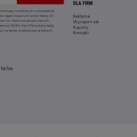
DLA FIRM
nformacji handlowych o charakterze
Reklama
ów organizowanych przez Helios S.A.
lios S.A. Administratorem danych
Wynajem sal
nkiewicza 82/84. Pani/Pana dane będą
Kupony
cji na temat przetwarzania danych
Kontakt
TikTok