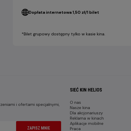
Dopłata internetowa 1,50 zł/1 bilet
*Bilet grupowy dostępny tylko w kasie kina.
SIEĆ KIN HELIOS
O nas
eniami i ofertami specjalnymi,
Nasze kina
Dla akcjonariuszy
Reklama w kinach
Aplikacje mobilne
ZAPISZ MNIE
Praca