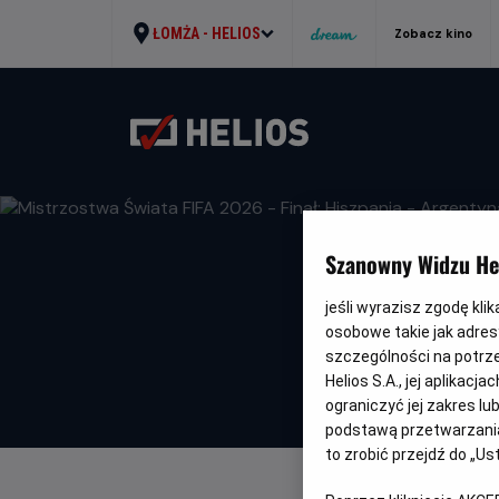
ŁOMŻA -
HELIOS
Zobacz kino
Szanowny Widzu Hel
jeśli wyrazisz zgodę kli
osobowe takie jak adresy
szczególności na potrz
Helios S.A., jej aplikac
ograniczyć jej zakres l
podstawą przetwarzania
to zrobić przejdź do „