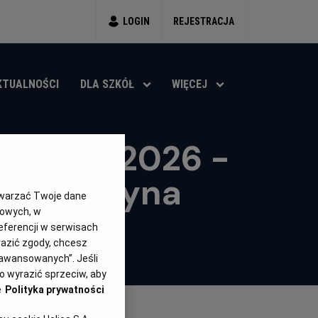
LOGIN
REJESTRACJA
KTUALNOŚCI
DLA SZKÓŁ
WIĘCEJ
ta FIFA 2026 -
- Argentyna
twarzać Twoje dane
gowych, w
eferencji w serwisach
yrazić zgody, chcesz
aawansowanych”. Jeśli
 wyrazić sprzeciw, aby
e
Polityka prywatności