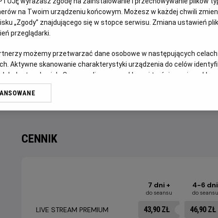
PTUJĘ wyrażasz zgodę na zainstalowanie i przechowywanie plików typu
OPIS WYDARZENIA
tnerów na Twoim urządzeniu końcowym. Możesz w każdej chwili zmieni
sku „Zgody” znajdującego się w stopce serwisu. Zmiana ustawień pli
eń przeglądarki.
Czas na najważniejszy mecz turnieju, który z pewnośc
Europa vs Ameryka. Hiszpania kontra Argentyna.
artnerzy możemy przetwarzać dane osobowe w następujących celach
ch. Aktywne skanowanie charakterystyki urządzenia do celów identyf
Która reprezentacja sięgnie po najcenniejsze trofeum okaże 
 lub dostęp do nich. Spersonalizowane reklamy i treści, pomiar reklam i
Najlepsze mecze wymagają najlepszej oprawy dlatego obejr
sług.
WANSOWANE
wygodnym fotelu i w towarzystwie innych kibiców.
erów
CENNIK
7 dni +
4-6 dni
do seansu
do seans
43,90 ZŁ
46,90 ZŁ
LIVE STREAM PREMIUM