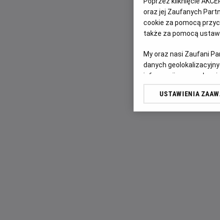
Poprzez kliknięcie AKCE
oraz jej Zaufanych Par
cookie za pomocą przyci
także za pomocą ustawi
My oraz nasi Zaufani P
danych geolokalizacyjny
informacji na urządzeniu
odbiorców i ulepszanie u
USTAWIENIA ZAA
Lista Zaufanych Partn