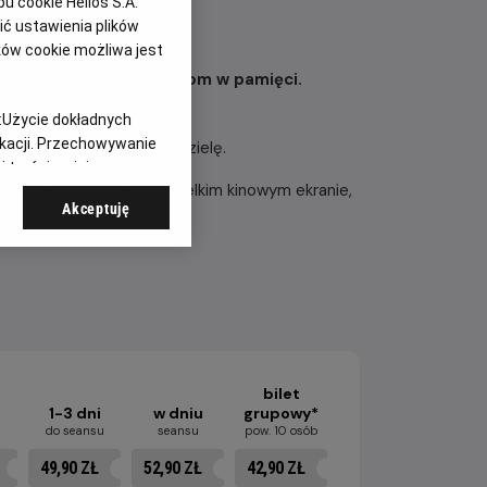
 cookie Helios S.A.
ć ustawienia plików
ków cookie możliwa jest
ią zapadnie wielu kibicom w pamięci.
:
Użycie dokładnych
ikacji. Przechowywanie
się już w najbliższą niedzielę.
 treści, opinie
zyj ten pojedynek na wielkim kinowym ekranie,
Akceptuję
bilet
1-3 dni
w dniu
grupowy*
u
do seansu
seansu
pow. 10 osób
49,90 ZŁ
52,90 ZŁ
42,90 ZŁ