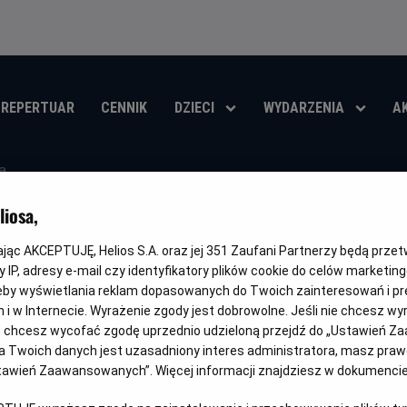
REPERTUAR
CENNIK
DZIECI
WYDARZENIA
A
Mistrzostwa Świa
iosa,
Finał: Hiszpania 
kając AKCEPTUJĘ, Helios S.A. oraz jej
351
Zaufani Partnerzy będą prze
 IP, adresy e-mail czy identyfikatory plików cookie do celów marketin
Oryginalny
Gatunek
Czas
Mistrzostwa Świata FIFA 2026 - Finał
Sportowy
240 min
eby wyświetlania reklam dopasowanych do Twoich zainteresowań i pr
tytuł
trwania
jach i w Internecie. Wyrażenie zgody jest dobrowolne. Jeśli nie chcesz w
OBSERWUJ
ub chcesz wycofać zgodę uprzednio udzieloną przejdź do „Ustawień Z
 Twoich danych jest uzasadniony interes administratora, masz prawo
Ustawień Zaawansowanych”. Więcej informacji znajdziesz w dokumenci