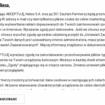
iosa,
kając AKCEPTUJĘ, Helios S.A. oraz jej
351
Zaufani Partnerzy będą prze
 IP, adresy e-mail czy identyfikatory plików cookie do celów marketin
eby wyświetlania reklam dopasowanych do Twoich zainteresowań i pr
jach i w Internecie. Wyrażenie zgody jest dobrowolne. Jeśli nie chcesz w
Każde miasto ma swojego Spider-
Gw
ub chcesz wycofać zgodę uprzednio udzieloną przejdź do „Ustawień Z
Mana – KONKURS!
sp
 Twoich danych jest uzasadniony interes administratora, masz prawo
Ustawień Zaawansowanych”. Więcej informacji znajdziesz w dokumenci
w
Z okazji premiery filmu „Spider-Man: Całkiem nowy
Prz
dzień” chcemy udowodnić, że każdy z nas może
prz
PTUJĘ wyrażasz zgodę na zainstalowanie i przechowywanie plików typu
tnerów na Twoim urządzeniu końcowym. Możesz w każdej chwili zmieni
zostać Spider-Manem w swoim otoczeniu.
pos
sku „Zgody” znajdującego się w stopce serwisu. Zmiana ustawień pli
eń przeglądarki.
Czytaj więcej
Czy
artnerzy możemy przetwarzać dane osobowe w następujących celach
ch. Aktywne skanowanie charakterystyki urządzenia do celów identyf
 lub dostęp do nich. Spersonalizowane reklamy i treści, pomiar reklam i
sług.
WANSOWANE
erów