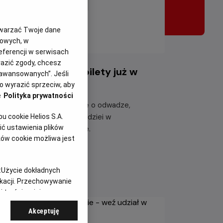
twarzać Twoje dane
gowych, w
eferencji w serwisach
yrazić zgody, chcesz
iazdozbiór Psa - bilety już w
aawansowanych”. Jeśli
rzedaży!
 wyrazić sprzeciw, aby
e
Polityka prywatności
eżyj emocjonującą historię o odwadze,
etrwaniu i poszukiwaniu nadziei w
 cookie Helios S.A.
ć ustawienia plików
tapokaliptycznym świecie.
ków cookie możliwa jest
taj więcej
:
Użycie dokładnych
ikacji. Przechowywanie
 treści, opinie
Akceptuję