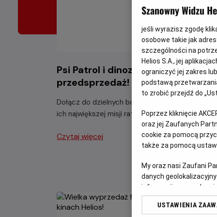
Szanowny Widzu Hel
jeśli wyrazisz zgodę kli
osobowe takie jak adresy
szczególności na potrz
Helios S.A., jej aplikac
Psi Patrol i dinozaury -
ograniczyć jej zakres l
przedsprzedaż!
podstawą przetwarzania
to zrobić przejdź do „
Dołącz do dzielnych bohaterów Psiego Patrolu 
ich największej misji ratunkowej w historii.
Poprzez kliknięcie AKCE
oraz jej Zaufanych Par
cookie za pomocą przyci
Czytaj więcej
także za pomocą ustawi
My oraz nasi Zaufani P
danych geolokalizacyjny
informacji na urządzeniu
odbiorców i ulepszanie u
USTAWIENIA ZAA
Lista Zaufanych Partn