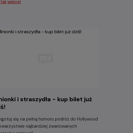
taj więcej
nionki i straszydła - kup bilet już
iś!
ygotuj się na pełną humoru podróż do Hollywood
owarzystwie najbardziej zwariowanych