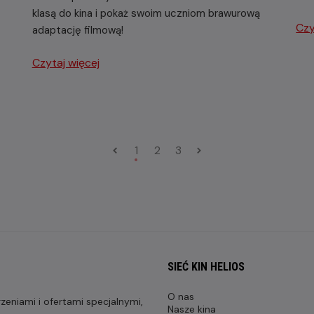
klasą do kina i pokaż swoim uczniom brawurową
Czy
adaptację filmową!
Czytaj więcej
1
2
3
SIEĆ KIN HELIOS
O nas
eniami i ofertami specjalnymi,
Nasze kina