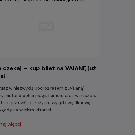
e czekaj – kup bilet na VAIANĘ już
iś!
usz w niezwykłą podróż razem z „Vaianą” i
ryj historię pełną magii, humoru oraz wzruszeń.
 bilet już dziś i przeżyj tę wyjątkową filmową
ygodę na wielkim ekranie!
taj więcej