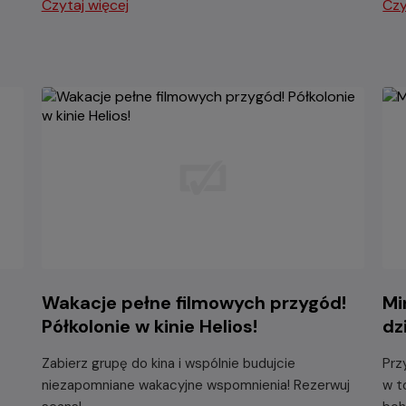
Czytaj więcej
Czy
Wakacje pełne filmowych przygód!
Mi
Półkolonie w kinie Helios!
dz
Zabierz grupę do kina i wspólnie budujcie
Prz
niezapomniane wakacyjne wspomnienia! Rezerwuj
w t