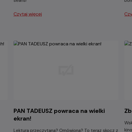
seans!
boh
Czytaj więcej
Czy
PAN TADEUSZ powraca na wielki
Zb
ekran!
Wsk
kin
Lektura przeczytana? Omówiona? To teraz skocz z