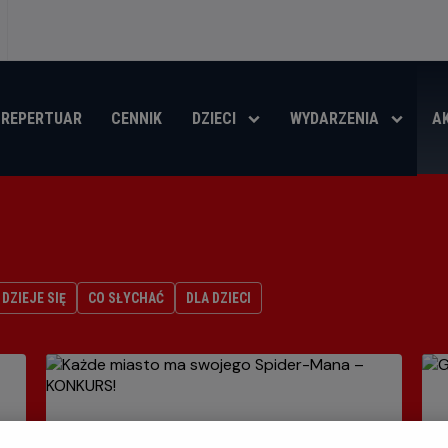
REPERTUAR
CENNIK
DZIECI
WYDARZENIA
A
DZIEJE SIĘ
CO SŁYCHAĆ
DLA DZIECI