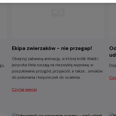
Ekipa zwierzaków - nie przegap!
Od
ud
Obejrzyj zabawną animację, w której królik Waldi i
jeżyczka Hela ruszają na niezwykłą wyprawę w
go,
Dzi
poszukiwaniu przygód, przyjaciół, a także... smoków
do pokonania i księżniczek do ocalenia.
Czy
Czytaj więcej