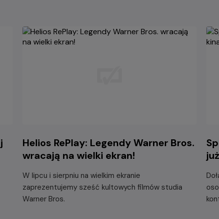
j
Helios RePlay: Legendy Warner Bros.
Sp
wracają na wielki ekran!
ju
W lipcu i sierpniu na wielkim ekranie
Doł
zaprezentujemy sześć kultowych filmów studia
oso
Warner Bros.
kon