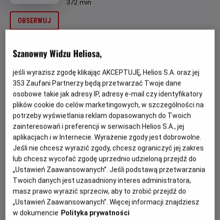
Czas
wiek
372 min
trwania
OBSERWUJ
OPIS WYDARZENIA
Szanowny Widzu Heliosa,
jeśli wyrazisz zgodę klikając AKCEPTUJĘ, Helios S.A. oraz jej
Już
26 czerwca
, na dobry początek wakacji, zaraz po
353
Zaufani Partnerzy będą przetwarzać Twoje dane
rozdaniu szkolnych świadectw, Nocne Maratony Filmowe
osobowe takie jak adresy IP, adresy e-mail czy identyfikatory
zapraszają na Maraton Horrorów! Ten przygotowany z
plików cookie do celów marketingowych, w szczególności na
myślą o Was zestaw filmów, to idealny sposób na
potrzeby wyświetlania reklam dopasowanych do Twoich
odreagowanie całego roku szkolnego! Na początek
zainteresowań i preferencji w serwisach Helios S.A., jej
pierwsza przerażająca premiera tego wieczoru,
“RYTUAŁ
aplikacjach i w Internecie. Wyrażenie zgody jest dobrowolne.
LILY”
! Po krótkiej przerwie, trzymający w obezwładniającym
Jeśli nie chcesz wyrazić zgody, chcesz ograniczyć jej zakres
napięciu, przedpremierowy pokaz filmu
„LALKA”
. Dalej
lub chcesz wycofać zgodę uprzednio udzieloną przejdź do
będzie jeszcze mocniej, bo kolejną premierą tej nocy
„Ustawień Zaawansowanych”. Jeśli podstawą przetwarzania
będzie
„KRWAWE POLOWANIE”
i na koniec
Twoich danych jest uzasadniony interes administratora,
„POŚWIĘCENI”
.
masz prawo wyrazić sprzeciw, aby to zrobić przejdź do
„Ustawień Zaawansowanych”. Więcej informacji znajdziesz
Start:
26.06.2026, godz. 23.00;
Meta:
27.06.2026 r. około
w dokumencie
Polityka prywatności