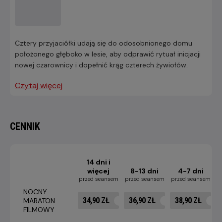
Cztery przyjaciółki udają się do odosobnionego domu
położonego głęboko w lesie, aby odprawić rytuał inicjacji
nowej czarownicy i dopełnić krąg czterech żywiołów.
Czytaj więcej
CENNIK
14 dni i
więcej
8-13 dni
4-7 dni
przed seansem
przed seansem
przed seansem
p
NOCNY
34,90 ZŁ
36,90 ZŁ
38,90 ZŁ
MARATON
FILMOWY