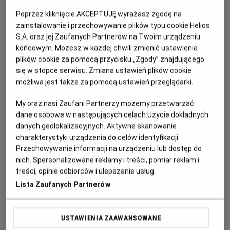
godz. 5.50
Poprzez kliknięcie AKCEPTUJĘ wyrażasz zgodę na
Zagramy kolejno:
zainstalowanie i przechowywanie plików typu cookie Helios
S.A. oraz jej Zaufanych Partnerów na Twoim urządzeniu
RYTUAŁ LILY
(
PREMIERA!
)
końcowym. Możesz w każdej chwili zmienić ustawienia
LALKA
(
PRZEDPREMIERA!
)
plików cookie za pomocą przycisku „Zgody” znajdującego
KRWAWE POLOWANIE
(
PREMIERA!
)
się w stopce serwisu. Zmiana ustawień plików cookie
POŚWIĘCENI
możliwa jest także za pomocą ustawień przeglądarki.
Będzie to wyjątkowa, pełna grozy uczta filmowa i jesteśmy
My oraz nasi Zaufani Partnerzy możemy przetwarzać
przekonani, że jeszcze długo po powrocie do domu nie
dane osobowe w następujących celach:
Użycie dokładnych
będziecie mogli zasnąć. Czy jesteście na to gotowi?
danych geolokalizacyjnych. Aktywne skanowanie
charakterystyki urządzenia do celów identyfikacji.
Przechowywanie informacji na urządzeniu lub dostęp do
nich. Spersonalizowane reklamy i treści, pomiar reklam i
FILMY WYDARZENIA
treści, opinie odbiorców i ulepszanie usług.
Lista Zaufanych Partnerów
Poświęceni
Od 15 lat, 95 min
USTAWIENIA ZAAWANSOWANE