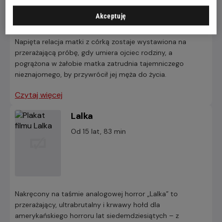
Akceptuję
Napięta relacja matki z córką zostaje wystawiona na
przerażającą próbę, gdy umiera ojciec rodziny, a
pogrążona w żałobie matka zatrudnia tajemniczego
nieznajomego, by przywrócił jej męża do życia.
Czytaj więcej
Lalka
Od 15 lat, 83 min
Nakręcony na taśmie analogowej horror „Lalka” to
przerażający, ultrabrutalny i krwawy hołd dla
amerykańskiego horroru lat siedemdziesiątych – z